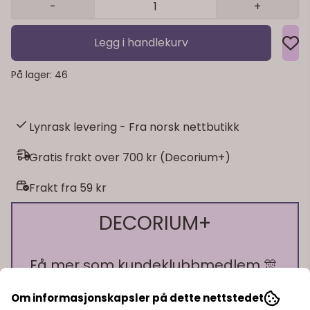
-
+
Legg i handlekurv
På lager
: 46
Lynrask levering - Fra norsk nettbutikk
Gratis frakt over 700 kr (Decorium+)
Frakt fra 59 kr
DECORIUM+
Få mer som kundeklubbmedlem 🎊
Om informasjonskapsler på dette nettstedet
🎁 10% bonus på alt du handler!