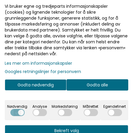
🎁 15% rabatt på ett kjøp
Vi bruker egne og tredjeparts informasjonskapsler
🎁 Gratis frakt over 700 kr
(cookies) og lignende teknologier for å sikre
grunnleggende funksjoner, generere statistikk, og for å
tilpasse markedsføring og annonser (inkludert deling av
Pst! Husk å logge inn!
brukerdata med partnere). Samtykket er helt frivillig. Du
kan velge å godta alle, avvise valgfrie, eller tilpasse valgene
På lager
Bli medlem - få gratis frakt fra 700 kr
På lager
dine per kategori nedenfor. Du kan når som helst endre
eller trekke tilbake dine samtykker via lenken «personvern»
nederst på nettsiden vår.
Les mer om informasjonskapsler
Informasjon
Googles retningslinjer for personvern
En myk rosatone på bordet. Fint når du vil gjøre det
litt varmere. Når du vil dekke opp uten å bruke tid på
Godta nødvendig
Godta alle
detaljer. Den rosa tonen passer godt sammen med
hvitt og lyse tekstiler. Praktisk info: - Størrelse: 40 x
40 cm - Antall: 15 stk - Materiale: Papir (3-lags, FSC-
Nødvendig
Analyse
Markedsføring
Målrettet
Egendefinert
sertifisert) - Serie: Elegance
Bekreft valg