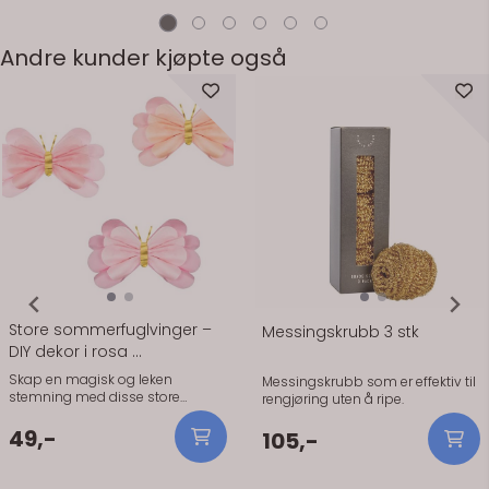
Antall: 15 stk - Materiale: Papir (3-
x 40 cm - Antall: 15 stk - Materiale:
lags, FSC-sertifisert) - Serie:
Papir (3-lags, FSC-sertifisert) -
Elegance
Serie: Elegance
Andre kunder kjøpte også
Store sommerfuglvinger –
Messingskrubb 3 stk
DIY dekor i rosa ...
Skap en magisk og leken
Messingskrubb som er effektiv til
stemning med disse store
rengjøring uten å ripe.
sommerfuglvingene i myke
rosatoner. Perfekt som dekor på
49,-
105,-
stol, vegg eller som en del av
borddekkingen – en enkel detalj
som gir et wow-uttrykk til