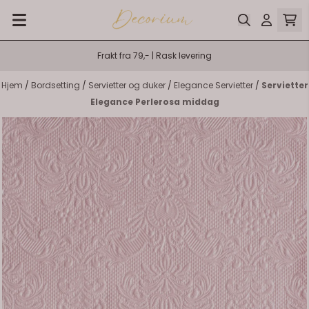
Hopp til innhold
Frakt fra 79,- | Rask levering
Hjem
/
Bordsetting
/
Servietter og duker
/
Elegance Servietter
/
Servietter
Elegance Perlerosa middag