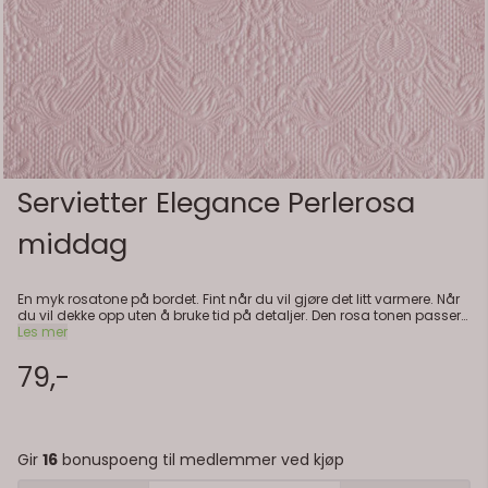
Servietter Elegance Perlerosa
middag
En myk rosatone på bordet. Fint når du vil gjøre det litt varmere. Når
du vil dekke opp uten å bruke tid på detaljer. Den rosa tonen passer
godt sammen med hvitt og lyse tekstiler. Praktisk info: - Størrelse: 40
Les mer
x 40 cm - Antall: 15 stk - Materiale: Papir (3-lags, FSC-sertifisert) -
Serie: Elegance
79,-
Gir
16
bonuspoeng til medlemmer ved kjøp