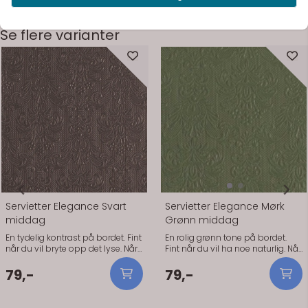
Se flere varianter
På lager
På lager
Servietter Elegance Svart
Servietter Elegance Mørk
middag
Grønn middag
En tydelig kontrast på bordet. Fint
En rolig grønn tone på bordet.
når du vil bryte opp det lyse. Når
Fint når du vil ha noe naturlig. Når
du vil dekke opp uten å bruke tid
du vil dekke opp uten å bruke tid
på detaljer. Den svarte fargen
på detaljer. Den mørk grønn
79,-
79,-
passer godt sammen med hvitt
fargen passer godt sammen
servise og lyse duker. Praktisk
med naturmaterialer og lyse
info: - Størrelse: 40 x 40 cm -
flater. Praktisk info: - Størrelse: 40