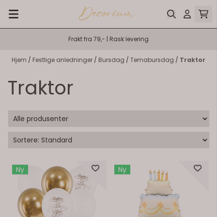
På lager
På lager
Hopp til innhold
Frakt fra 79,- | Rask levering
Hjem
/
Festlige anledninger
/
Bursdag
/
Temabursdag
/
Traktor
Traktor
Ny
Ny
På lager
På lager