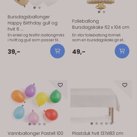
Bursdagsballonger
Folieballong
Happy Birthday gull og
Bursdagskake 62 x 104 cm
hvit 6 ...
En enkel og festfin ballongmiks
En stor folieballong formet
i hvitt og gull som passer til
som en bursdagskake gir et
bursdager i alle aldre. Settet
tydelig og lekent blikkfang i
kombinerer ballonger med
bursdagsdekorasjonen. Fin
39,-
49,-
gulltekst, ensfargede hvite
alene eller sammen med
ballonger og blanke
ballonger i matchende farger.
gullballonger. Praktisk
Praktisk informasjon: Ca. 62 x
informasjon: 6 lateksballonger
104 cm | Fargemiks.
2 hvite ballonger med
gullteksten «Happy Birthday To
På lager
På lager
You» 2 ensfargede hvite
ballonger 2 blanke
gullballonger Størrelse: ca. 30
cm Kan fylles med luft eller
helium Merke: PartyDeco
Vannballonger Pastell 100
Plastduk hvit 137x183 cm