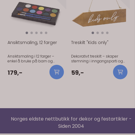
Ansiktsmaling, 12 farger
Treskilt "Kids only"
Ansiktsmaling i 12 farger –
Dekorativt treskilt – skaper
enkel å bruke på barn og
stemning i inngangsparti og
voksne.
fotokrok. 36x7,5 cm
179,-
59,-
Norges eldste nettbutikk for dekor og festartikler -
Siden 2004