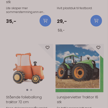
stk
Lite skaper mer
Hvit plastduk til festbord.
sommerstemning enn en
vannballongkrig. Med mange
ballonger i pakken er det enkelt
35,-
29,-
å gjøre klar til lek i hagen eller
på sommerfesten. Ballongene
59,-
kommer i flere pastellfarger og
fylles med vann før bruk. De
passer godt til bursdager,
sommeravslutninger og andre
dager der både barn og
voksne har lyst til å være med
på moroa. Praktisk
På lager
På lager
informasjon Antall: 100 stk
Farger: Pastellmiks
Bruksområde: Vannlek
Materiale: Lateks Produsent:
PartyDeco Tips Fyll ballongene
rett før de skal brukes. Da
holder de seg best.
Stående folieballong
Lunsjservietter Traktor 16
traktor 72 cm
stk