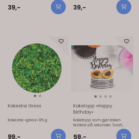
Pappkopper med traktormotiv.
cm i diameter. Papptallerkener
8x9,5 cm. 8 stk i pakken. Perfekt
med traktormotiv. 8 stk i
39,-
39,-
til barnebursdag.
pakken, 17,4 cm i diameter.
Perfekt til barnebursdag.
På lager
På lager
Kakestrø Gress
Kaketopp «Happy
Birthday»
Kakestrø «gress» 85 g.
Kaketopp som gjør kaken
festklar på sekunder. Svart,
22,5 cm
99,-
59,-