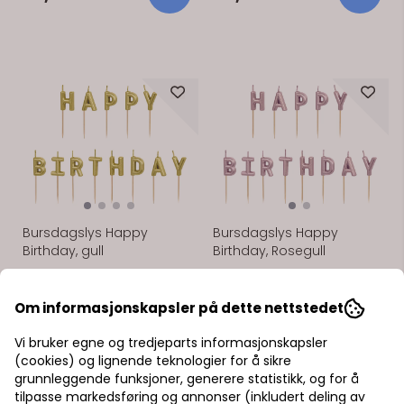
På lager
På lager
Bursdagslys Happy
Bursdagslys Happy
Birthday, gull
Birthday, Rosegull
Bursdagslys «Happy Birthday»
Bursdagslys «Happy Birthday»
– prikken over i-en på kaken.
– prikken over i-en på kaken.
Om informasjonskapsler på dette nettstedet
49,-
59,-
Vi bruker egne og tredjeparts informasjonskapsler
(cookies) og lignende teknologier for å sikre
grunnleggende funksjoner, generere statistikk, og for å
tilpasse markedsføring og annonser (inkludert deling av