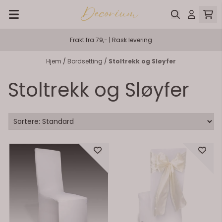
Hopp til innhold
Frakt fra 79,- | Rask levering
Hjem
/
Bordsetting
/
Stoltrekk og Sløyfer
Stoltrekk og Sløyfer
På lager
På lager