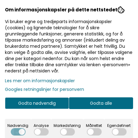
Om informasjonskapsler på dette nettstedet
Stolsløyfe - Mauve
Stolsløyfe - Plomme
Vi bruker egne og tredjeparts informasjonskapsler
Nydelig stolsløyfe i sateng. 23
Nydelig stolsløyfe i sateng. 23
(cookies) og lignende teknologier for å sikre
cm bred, 3 meter lang. Nydelig
cm bred, 3 meter lang.Nydelig
grunnleggende funksjoner, generere statistikk, og for å
stolsløyfe i sateng. 23 cm bred,
stolsløyfe i sateng. 23 cm bred,
3 meter lang.
3 meter lang.
21,-
21,-
tilpasse markedsføring og annonser (inkludert deling av
brukerdata med partnere). Samtykket er helt frivillig. Du
kan velge å godta alle, avvise valgfrie, eller tilpasse valgene
dine per kategori nedenfor. Du kan når som helst endre
eller trekke tilbake dine samtykker via lenken «personvern»
nederst på nettsiden vår.
Les mer om informasjonskapsler
På lager
Googles retningslinjer for personvern
Godta nødvendig
Godta alle
Nødvendig
Analyse
Markedsføring
Målrettet
Egendefinert