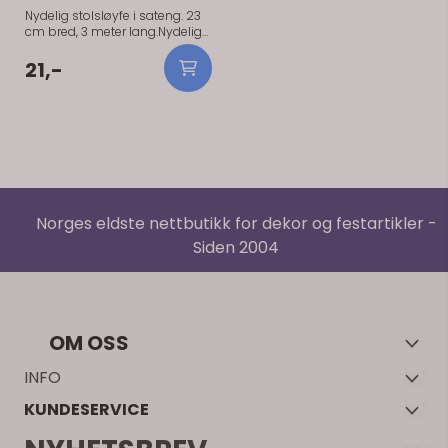
Nydelig stolsløyfe i sateng. 23
cm bred, 3 meter lang.Nydelig
stolsløyfe i sateng. 23 cm bred,
3 meter lang.
21,-
Norges eldste nettbutikk for dekor og festartikler -
Siden 2004
OM OSS
Velkommen til Decorium – Norges første nettbutikk for dekor
INFO
med over 20 års erfaring. Vi spesialiserer oss på å skape
KUNDESERVICE
Decorium Invest AS
magiske feiringer med vårt nøye utvalgte sortiment av
Kundeklubb
Lyngvegen 2
stilfulle bordpynt, elegante servietter, kaketopper og