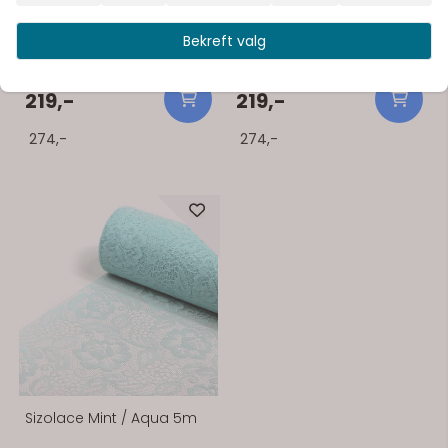
Sizolace Bringebær
Sizolace Eplegrønn 5m
Bekreft valg
Nydelig bordløper med
Nydelig bordløper med
blondemønster. 30cm x 5m.
blondemønster. 30 cm bred,
Nydelig bordløper med
og 5 meter lang. Nydelig
blondemønster. 30cm x 5m.
bordløper med
219,-
219,-
blondemønster. 30 cm bred,
og 5 meter lang.
274,-
274,-
Sizolace Mint / Aqua 5m