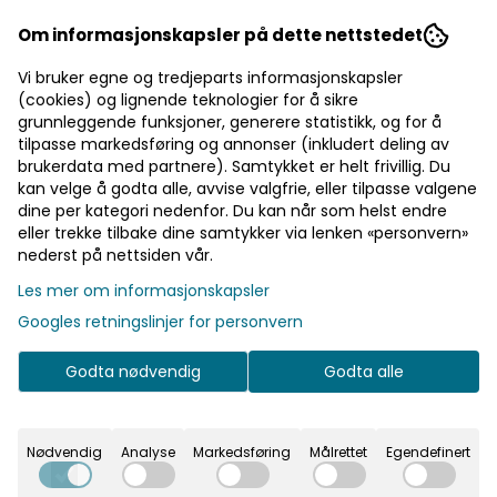
Om informasjonskapsler på dette nettstedet
Sizolace Sage 5m
Sizolace Sølv 5m
Vi bruker egne og tredjeparts informasjonskapsler
Nydelig bordløper med
Nydelig bordløper med
(cookies) og lignende teknologier for å sikre
blondemønster. 30cm x 5m.
blondemønster. 30 cm bred,
grunnleggende funksjoner, generere statistikk, og for å
Nydelig bordløper med
og 5 meter lang. Nydelig
blondemønster. 30cm x 5m.
bordløper med
219,-
219,-
tilpasse markedsføring og annonser (inkludert deling av
blondemønster. 30 cm bred,
brukerdata med partnere). Samtykket er helt frivillig. Du
og 5 meter lang.
kan velge å godta alle, avvise valgfrie, eller tilpasse valgene
274,-
274,-
dine per kategori nedenfor. Du kan når som helst endre
eller trekke tilbake dine samtykker via lenken «personvern»
nederst på nettsiden vår.
Les mer om informasjonskapsler
På lager
Googles retningslinjer for personvern
Godta nødvendig
Godta alle
Nødvendig
Analyse
Markedsføring
Målrettet
Egendefinert