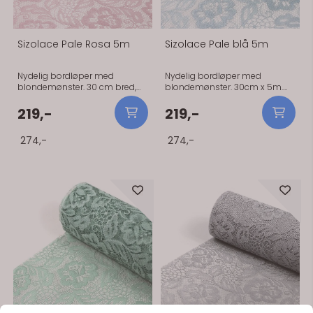
Sizolace Pale Rosa 5m
Sizolace Pale blå 5m
Nydelig bordløper med
Nydelig bordløper med
blondemønster. 30 cm bred,
blondemønster. 30cm x 5m.
og 5 meter lang. Nydelig
Nydelig bordløper med
bordløper med
blondemønster. 30cm x 5m.
219,-
219,-
blondemønster. 30 cm bred,
og 5 meter lang.
274,-
274,-
På lager
På lager