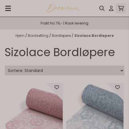
Hopp til innhold
Frakt fra 79,- | Rask levering
Hjem
/
Bordsetting
/
Bordløpere
/
Sizolace Bordløpere
Sizolace Bordløpere
På lager
På lager