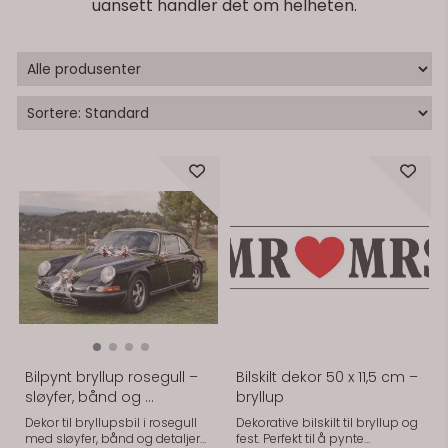
uansett handler det om helheten.
På lager
På lager
Bilpynt bryllup rosegull –
Bilskilt dekor 50 x 11,5 cm –
sløyfer, bånd og ...
bryllup
Dekor til bryllupsbil i rosegull
Dekorative bilskilt til bryllup og
med sløyfer, bånd og detaljer
fest. Perfekt til å pynte