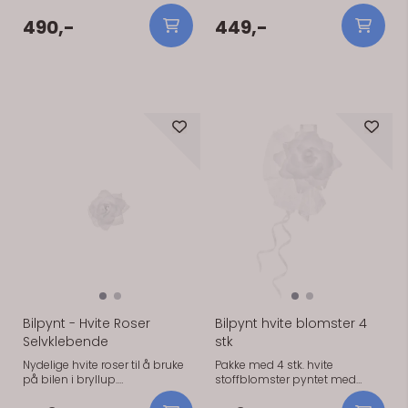
hvite blomster til å bruke på
arrangementer. Produktet er
bryllupsbilen. Kan fylles inn
enkelt å bruke og gir en flott
490,-
449,-
med annen pynt om ønskelig.
detalj i dekorasjonen.
Festes med medfølgende
dobbeltsidig teip.
På lager
På lager
Bilpynt - Hvite Roser
Bilpynt hvite blomster 4
Selvklebende
stk
Nydelige hvite roser til å bruke
Pakke med 4 stk. hvite
på bilen i bryllup.
stoffblomster pyntet med
Selvklebende, 24 stk. Rosene er
brudeslør og silkebånd. Et