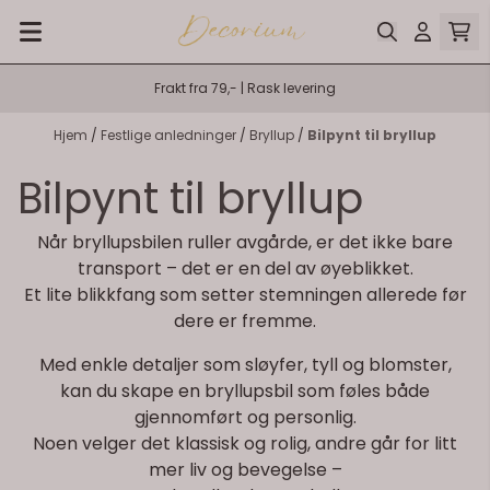
Hopp til innhold
Frakt fra 79,- | Rask levering
Hjem
/
Festlige anledninger
/
Bryllup
/
Bilpynt til bryllup
Bilpynt til bryllup
Når bryllupsbilen ruller avgårde, er det ikke bare
På lager
På lager
transport – det er en del av øyeblikket.
Et lite blikkfang som setter stemningen allerede før
dere er fremme.
Med enkle detaljer som sløyfer, tyll og blomster,
kan du skape en bryllupsbil som føles både
gjennomført og personlig.
Noen velger det klassisk og rolig, andre går for litt
mer liv og bevegelse –