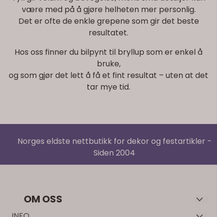
være med på å gjøre helheten mer personlig.
Det er ofte de enkle grepene som gir det beste
resultatet.
Hos oss finner du bilpynt til bryllup som er enkel å
bruke,
og som gjør det lett å få et fint resultat – uten at det
tar mye tid.
Norges eldste nettbutikk for dekor og festartikler -
Siden 2004
OM OSS
Velkommen til Decorium – Norges første nettbutikk for dekor
INFO