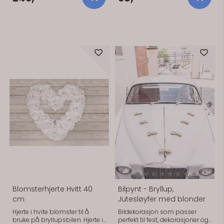
vielsen eller ankommer festen
– en liten detalj som skaper
store smil. Skiltet er lett å feste
og gir bilen et stilrent og
romantisk uttrykk som passer
til både moderne og
tradisjonelle bryllup. Kan også
brukes som dekor i
brylupslokalet. Praktisk info
Størrelse: Standard bilskilt
Farge: Hvit med sort tekst Antall:
1 stk Passer sammen med –
På lager
På lager
Blikkbokser eller bånd bak
bilen for klassisk bryllupsstil –
Ballonger eller sløyfer i hvitt,
gull eller pastell – Øvrig
bryllupsdekor for en
gjennomført helhet
Blomsterhjerte Hvitt 40
Bilpynt - Bryllup,
cm
Jutesløyfer med blonder
Hjerte i hvite blomster til å
Bildekorasjon som passer
bruke på bryllupsbilen. Hjerte i
perfekt til fest, dekorasjoner og