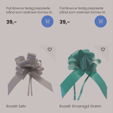
Pull Bows er ferdig preparerte
Pull Bows er ferdig preparerte
bånd som raskt kan formes til
bånd som raskt kan formes til
en flott rosett/sløyfe. En rosett
en flott rosett/sløyfe. En rosett
blir ca 25 cm i diameter. Pris er
blir ca 25 cm i diameter.Pris er
39,-
39,-
per rosett. Pull Bows er ferdig
per rosett. Pull Bows er ferdig
preparerte bånd som raskt kan
preparerte bånd som raskt kan
formes til en flott rosett/sløyfe.
formes til en flott rosett/sløyfe.
En rosett blir ca 25 cm i
En rosett blir ca 25 cm i
diameter. Pris er per rosett.
diameter. Pris er per rosett.
Ikke på lager
Rosett Sølv
Rosett Smaragd Grønn