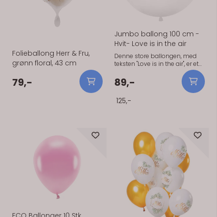
planlegger et bryllup, bursdag
eller annen spesiell
begivenhet, vil
tyll sette et vakkert preg på
Jumbo ballong 100 cm -
festen.
Hvit- Love is in the air
Folieballong Herr & Fru,
Denne store ballongen, med
grønn floral, 43 cm
teksten "Love is in the air", er et
skikkelig blikkfang på enhver
bryllupsfest! Den måler hele 1
79,-
89,-
meter i diameter, og kan fylles
med vanlig luft eller helium. 1
125,-
stk i pakken.
På lager
På lager
ECO Ballonger 10 Stk,