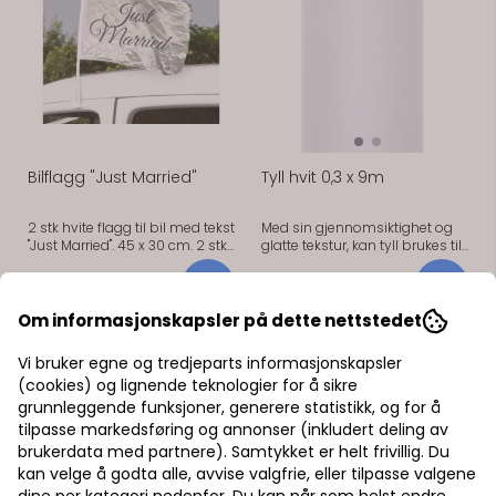
Bilflagg "Just Married"
Tyll hvit 0,3 x 9m
2 stk hvite flagg til bil med tekst
Med sin gjennomsiktighet og
"Just Married". 45 x 30 cm. 2 stk
glatte tekstur, kan tyll brukes til
hvite flagg til bil med tekst "Just
å lage elegante bordløpere,
Married". 45 x 30 cm.
stoldekorasjoner, bilpynt,
119,-
43,-
blomsterbuketter og mye mer.
30 cm bred, 9 meter lang. Tyll
Om informasjonskapsler på dette nettstedet
er en populær stofftype som
brukes i festdekorasjon og gir
Vi bruker egne og tredjeparts informasjonskapsler
et luftig og delikat utseende til
(cookies) og lignende teknologier for å sikre
ethvert arrangement. Med sin
gjennomsiktighet og glatte
grunnleggende funksjoner, generere statistikk, og for å
tekstur, kan tyll brukes til å lage
tilpasse markedsføring og annonser (inkludert deling av
elegante bordløpere,
På lager
På lager
brukerdata med partnere). Samtykket er helt frivillig. Du
stoldekorasjoner, bilpynt,
kan velge å godta alle, avvise valgfrie, eller tilpasse valgene
blomsterbuketter og mye mer.
Tilgjengelig i en rekke farger og