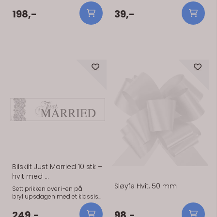
som festes på panser og speil.
bryllupsbil, lage morsomme
Gir et pyntet og gjennomført
innslag eller sette et personlig
198,-
39,-
uttrykk på bilen, enten det er til
preg på feiringen. Skiltene kan
vielse, fotografering eller
festes på bil, vegg eller brukes
transport. Settet er enkelt å
som rekvisitt til bilder. Enkle å
montere og kan tilpasses ulike
bruke og gir raskt en tydelig
biltyper. Passer til både
feststemning. Passer like godt
På lager
På lager
klassiske og moderne bryllup
til bryllup som utdrikningslag
– spesielt fint sammen med
og andre markeringer. Detaljer:
hvitt, grønt og nøytrale toner.
– Størrelse: ca. 50 x 11,5 cm –
Detaljer: – Farge: Rosegull / hvit
Materiale: Kartong/papp –
– Innhold: Sløyfer, bånd og
Bruk: Bilpynt / dekor / foto
dekor til bil – Bruk: Bryllupsbil /
pynt til bil – Enkel montering
Bilskilt Just Married 10 stk –
hvit med ...
Sløyfe Hvit, 50 mm
Sett prikken over i-en på
bryllupsdagen med et klassisk
Just Married-skilt til bilen.
Perfekt når dere kjører fra
249,-
98,-