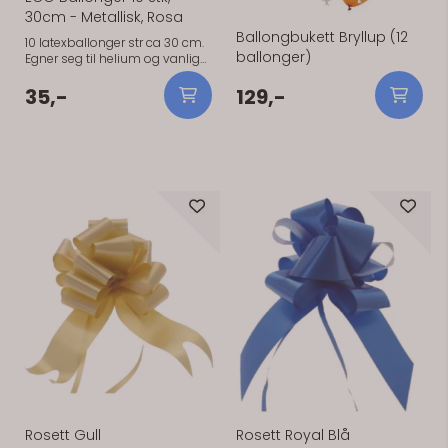
30cm - Metallisk, Rosa
Ballongbukett Bryllup (12
10 latexballonger str ca 30 cm.
ballonger)
Egner seg til helium og vanlig
luft. Laget av naturgummi og er
biologisk nedbrytbare.
35,-
129,-
På lager
På lager
Rosett Gull
Rosett Royal Blå