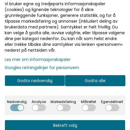
Dekorativt treskilt – skaper
Dekorative papirservietter med
Vi bruker egne og tredjeparts informasjonskapsler
stemning i inngangsparti og
Minecraft Creeper-motiv som
(cookies) og lignende teknologier for å sikre
fotokrok. 36x7,5 cm
gir borddekkingen et morsomt
og fargerikt preg. Perfekt til
59,-
39,-
grunnleggende funksjoner, generere statistikk, og for å
barnebursdag og temafester
tilpasse markedsføring og annonser (inkludert deling av
for Minecraft-fans. Pakke med
brukerdata med partnere). Samtykket er helt frivillig. Du
49,-
20 stk. Størrelse: 33 x 33 cm.
kan velge å godta alle, avvise valgfrie, eller tilpasse valgene
dine per kategori nedenfor. Du kan når som helst endre
eller trekke tilbake dine samtykker via lenken «personvern»
nederst på nettsiden vår.
På lager
På lager
Les mer om informasjonskapsler
Googles retningslinjer for personvern
Godta nødvendig
Godta alle
Nødvendig
Analyse
Markedsføring
Målrettet
Egendefinert
Papptallerkener Minecraft,
Pappkopper Minecraft,
23 cm (8 stk)
200 ml (8 stk)
Papirtallerkener med Minecraft-
Papirkopper med Minecraft-
Bekreft valg
motiv som gir borddekkingen
motiv som passer perfekt til
et morsomt og gjennomført
bursdager og temafester. En