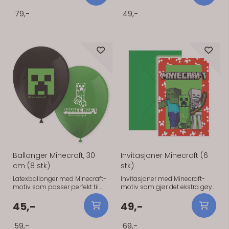
Størrelse: 120 x 180 cm.
mer gjennomført. Pakke med 4
79,-
49,-
stk.
Ballonger Minecraft, 30
Invitasjoner Minecraft (6
cm (8 stk)
stk)
Latexballonger med Minecraft-
Invitasjoner med Minecraft-
motiv som passer perfekt til
motiv som gjør det ekstra gøy
bursdager og temafester. Flotte
å invitere til bursdag eller
alene eller som del av en større
temafest. Leveres med
45,-
49,-
ballongdekorasjon. Pakke med
konvolutter og passer perfekt
8 stk. Diameter: ca. 30 cm.
til en gjennomført feiring. Pakke
59,-
69,-
med 6 stk.