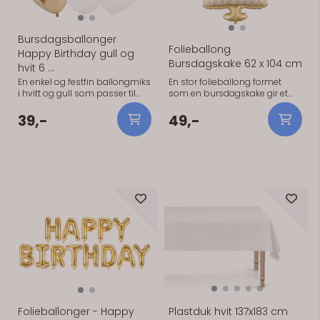
Bursdagsballonger
Folieballong
Happy Birthday gull og
Bursdagskake 62 x 104 cm
hvit 6 ...
En enkel og festfin ballongmiks
En stor folieballong formet
i hvitt og gull som passer til
som en bursdagskake gir et
bursdager i alle aldre. Settet
tydelig og lekent blikkfang i
kombinerer ballonger med
bursdagsdekorasjonen. Fin
39,-
49,-
gulltekst, ensfargede hvite
alene eller sammen med
ballonger og blanke
ballonger i matchende farger.
gullballonger. Praktisk
Praktisk informasjon: Ca. 62 x
informasjon: 6 lateksballonger
104 cm | Fargemiks.
2 hvite ballonger med
gullteksten «Happy Birthday To
På lager
På lager
You» 2 ensfargede hvite
ballonger 2 blanke
gullballonger Størrelse: ca. 30
cm Kan fylles med luft eller
helium Merke: PartyDeco
Folieballonger - Happy
Plastduk hvit 137x183 cm