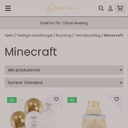
På lager
På lager
Hopp til innhold
Frakt fra 79,- | Rask levering
Hjem
/
Festlige anledninger
/
Bursdag
/
Temabursdag
/
Minecraft
Minecraft
Ny
Ny
På lager
På lager