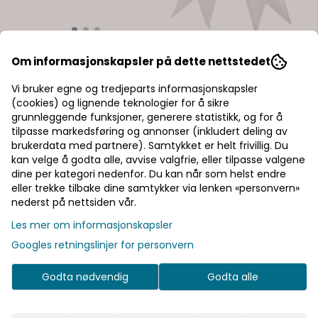
Partybriller «30», fuksia
Rosett 30 år hvit/gull
Om informasjonskapsler på dette nettstedet
Festbriller som gir masse
En 30-årsdag fortjener mer enn
Vi bruker egne og tredjeparts informasjonskapsler
oppmerksomhet til 30-
bare kake – denne rosetten
(cookies) og lignende teknologier for å sikre
årsjubilanten.
hjelper deg å sette
grunnleggende funksjoner, generere statistikk, og for å
stemningen. Et rent uttrykk og
49,-
69,-
gullfarget tall gir en tydelig
tilpasse markedsføring og annonser (inkludert deling av
dekorativ effekt. Praktisk info
brukerdata med partnere). Samtykket er helt frivillig. Du
Farge: Hvit og gull Motiv: 30
kan velge å godta alle, avvise valgfrie, eller tilpasse valgene
Tips Kombiner med ballonger
dine per kategori nedenfor. Du kan når som helst endre
og bordpynt for helhetlig stil
eller trekke tilbake dine samtykker via lenken «personvern»
nederst på nettsiden vår.
Ny
Les mer om informasjonskapsler
På lager
På lager
Googles retningslinjer for personvern
Godta nødvendig
Godta alle