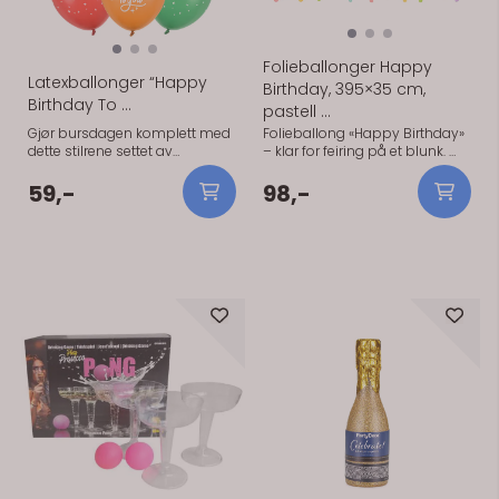
Folieballonger Happy
Latexballonger “Happy
Birthday, 395×35 cm,
Birthday To ...
pastell ...
Gjør bursdagen komplett med
Folieballong «Happy Birthday»
dette stilrene settet av
– klar for feiring på et blunk.
latexballonger med “Happy
Festes som en banner/ballong
Birthday To You”-trykk. En enkel
og gir tydelig budskap i
59,-
98,-
og sikker måte å skape en
fotokroken. Kan fylles med luft
festlig og gjennomført
og henges, eller helium for
stemning – enten det er for
svev. Tips: Kombiner med
barn eller voksne. Ballongene
ballongbukett og lyslenker for
kommer i en elegant miks av
ekstra effekt. Folieballong
hvitt og gull, som gir et
«Happy Birthday», 395×35 cm,
moderne og tidløst uttrykk.
pastell mix.
Perfekt å bruke alene eller
kombinert med andre
På lager
På lager
ballonger og dekorasjoner for
en mer effektfull oppdekking. ✨
Perfekt til bursdag – barn og
voksne ✨ Klassisk “Happy
Birthday To You”-design ✨
Elegant fargekombinasjon i
hvitt og gull ✨ Kan fylles med
luft eller helium En enkel