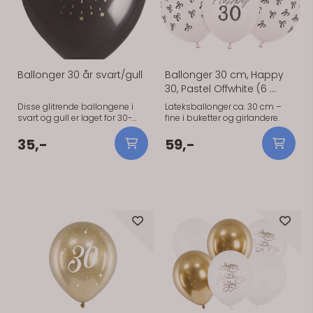
Ballonger 30 år svart/gull
Ballonger 30 cm, Happy
30, Pastel Offwhite (6 ...
Disse glitrende ballongene i
Lateksballonger ca. 30 cm –
svart og gull er laget for 30-
fine i buketter og girlandere.
årsfeiringen. De måler Ø23 cm,
og posen inneholder 8 stk.
35,-
59,-
Spesifikasjoner: - Farge:
svart/gull (glitrende) - Mål: Ø23
cm - Antall: 8 stk/pk -
Bruksområde: 30-årsdag
På lager
På lager