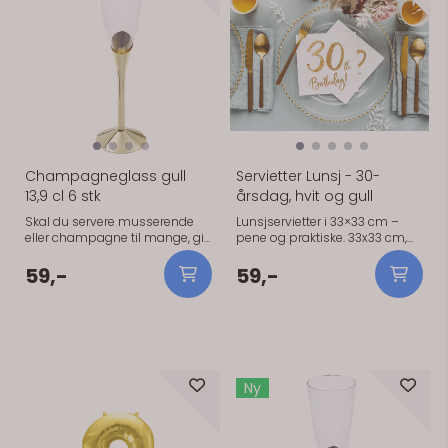
På lager
På lager
Champagneglass gull
Servietter Lunsj - 30-
13,9 cl 6 stk
årsdag, hvit og gull
Skal du servere musserende
Lunsjservietter i 33×33 cm –
eller champagne til mange, gir
pene og praktiske. 33x33 cm,
disse glassene deg et raskt og
20 stk
ryddig alternativ. De er laget i
59,-
59,-
plast med gullfarget fot og
rommer 13,9 cl. Den slanke,
klassiske formen gjør at det ser
flott ut på bordet, og
plastmaterialet gjør det enklere
å bruke der ekte glass er
upraktisk, for eksempel
Ny
utendørs. Glasset kan vaskes
og brukes flere ganger.
Spesifikasjoner: - Materiale:
plast - Farge: gull - Volum: 13,9