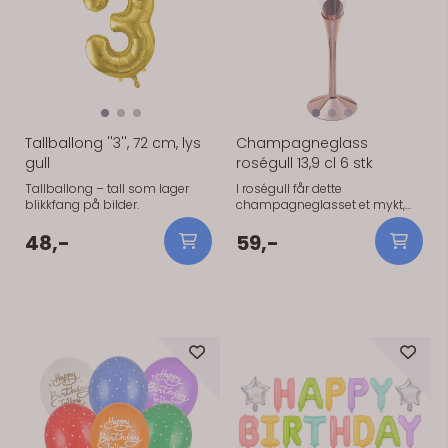
På lager
På lager
cl - Antall: 6 stk/pk
Tallballong ''3'', 72 cm, lys
Champagneglass
gull
roségull 13,9 cl 6 stk
Tallballong – tall som lager
I roségull får dette
blikkfang på bilder.
champagneglasset et mykt,
moderne uttrykk. Det er laget i
plast og rommer 13,9 cl –
48,-
59,-
akkurat passe til et glass
musserende eller champagne.
Plastmaterialet gjør det enklere
å bruke der ekte glass er
upraktisk, for eksempel
utendørs. Glassene kan vaskes
På lager
På lager
og brukes igjen.
Spesifikasjoner: - Materiale:
plast - Farge: roségull - Volum:
13,9 cl - Antall: 6 stk/pk