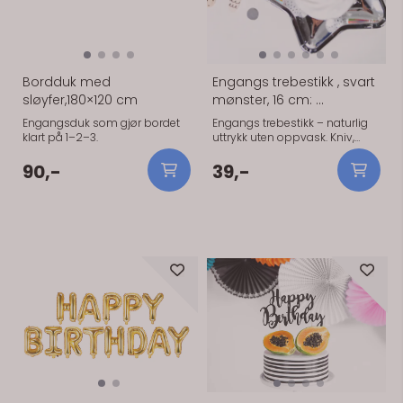
Bordduk med
Engangs trebestikk , svart
sløyfer,180×120 cm
mønster, 16 cm: ...
Engangsduk som gjør bordet
Engangs trebestikk – naturlig
klart på 1–2–3.
uttrykk uten oppvask. Kniv,
gaffel og skeier.
90,-
39,-
På lager
På lager