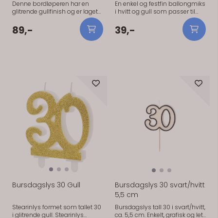
Denne bordløperen har en
En enkel og festfin ballongmiks
glitrende gullfinish og er laget
i hvitt og gull som passer til
for 30-årsfeiringen. Den er 30
bursdager i alle aldre. Settet
cm bred og kommer på en rull
kombinerer ballonger med
89,-
39,-
på 5 meter. Løperen kan
gulltekst, ensfargede hvite
klippes, så du kan tilpasse
ballonger og blanke
lengden til bordet ditt.
gullballonger. Praktisk
Spesifikasjoner: - Farge: gull
informasjon: 6 lateksballonger
(glitrende) - Mål: 30 cm bred, 5
2 hvite ballonger med
m rull - Bruksområde: 30-
gullteksten «Happy Birthday To
årsdag
You» 2 ensfargede hvite
ballonger 2 blanke
På lager
På lager
gullballonger Størrelse: ca. 30
cm Kan fylles med luft eller
helium Merke: PartyDeco
Bursdagslys 30 Gull
Bursdagslys 30 svart/hvitt
5,5 cm
Stearinlys formet som tallet 30
Bursdagslys tall 30 i svart/hvitt,
i glitrende gull. Stearinlys
ca. 5,5 cm. Enkelt, grafisk og lett