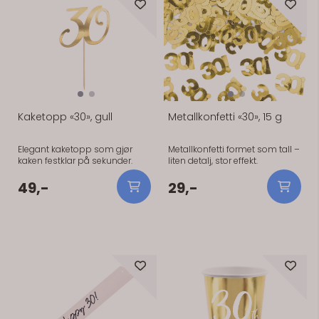
På lager
På lager
Kaketopp «30», gull
Metallkonfetti «30», 15 g
Elegant kaketopp som gjør
Metallkonfetti formet som tall –
kaken festklar på sekunder.
liten detalj, stor effekt.
49,-
29,-
På lager
På lager