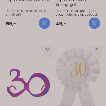
Papptallerkener «Hello 30»
Papptallerkener 30-
årsdag, gull
Papptallerkener «Hello 30», 18
Papptallerkener i gull – gir et
cm: (6 stk)
elegant uttrykk, uten oppvask.
59,-
49,-
På lager
På lager