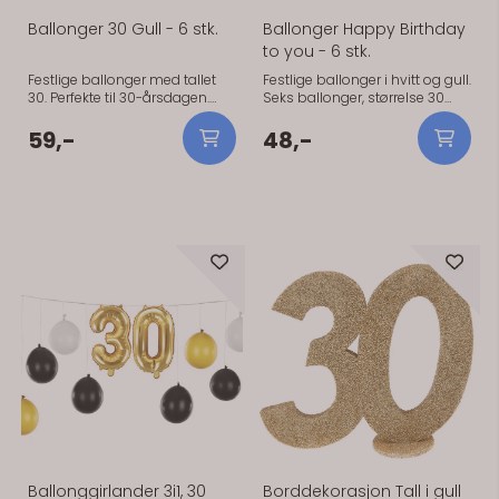
Ballonger 30 Gull - 6 stk.
Ballonger Happy Birthday
to you - 6 stk.
Festlige ballonger med tallet
Festlige ballonger i hvitt og gull.
30. Perfekte til 30-årsdagen.
Seks ballonger, størrelse 30
Pakke med 6 ballonger i gull.
cm. To i gull og fire hvite. To av
Str 30 cm. Festlige ballonger
de hvite har teksten "Happy
59,-
48,-
med tallet 30. Perfekte til 30-
birthday to you".
årsdagen. Pakke med 6
ballonger i gull. Str 30 cm.
På lager
På lager
Ballonggirlander 3i1, 30
Borddekorasjon Tall i gull