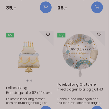
formet som tallet 30 i glitrende
å se på bilder.
gull. 7,5 cm høyt, ett lys i
35,-
35,-
pakken.
Ny
Ny
På lager
På lager
Folieballong Gratulerer
Folieballong
med dagen blå og gull 43
Bursdagskake 62 x 104 cm
...
En stor folieballong formet
Denne runde ballongen har
som en bursdagskake gir et
trykket «Gratulerer med dagen»
tydelig og lekent blikkfang i
i blått og gull, en enkel måte å