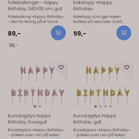
Folieballonger - Happy
Kaketopp «Happy
Birthday, 340×35 cm, gull
Birthday»
Folieballong «Happy Birthday»
Kaketopp som gjør kaken
– klar for feiring på et blunk.
festklar på sekunder. Svart,
Festes som en banner/ballong
22,5 cm
og gir tydelig budskap på
89,-
59,-
festen. Kan fylles med luft og
henges, eller helium for svev.
98,-
Tips: Kombiner med
ballongbukett og lyslenker for
ekstra effekt. Folieballong
«Happy Birthday», 340×35 cm,
gull.
På lager
På lager
Bursdagslys Happy
Bursdagslys Happy
Birthday, Rosegull
Birthday, gull
Bursdagslys «Happy Birthday»
Bursdagslys «Happy Birthday»
– prikken over i-en på kaken.
– prikken over i-en på kaken.