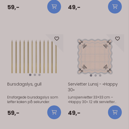
59,-
49,-
På lager
På lager
Bursdagslys, gull
Servietter Lunsj - «Happy
30»
Ensfargede bursdagslys som
Lunsjservietter 33×33 cm –
løfter kaken på sekunder.
«Happy 30». 12 stk servietter
som gjør bordet nydelig på
minutter.
59,-
49,-