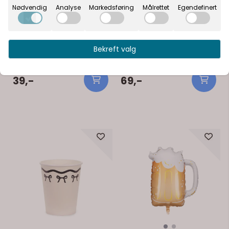
Nødvendig
Analyse
Markedsføring
Målrettet
Egendefinert
Servietter 30 år svart/gull
Stor konfetti tall gull 30 år
33x33 cm
Bekreft valg
Disse svarte serviettene har
Stor konfetti med tall i gull gir
glitrende gulltall og stjerner, og
en enkel måte å pynte bordet
er laget for 30-årsfeiringen.
på til bursdag og jubileum.
Spesifikasjoner: - Farge: gull
Perfekt når du vil skape en
39,-
69,-
(glitrende) - Mål: 33x33 cm -
festlig stemning uten å bruke
Antall: 10 stk/pk - Bruksområde:
mye tid på dekor. Disse tallene
30-årsdag
er større enn vanlig konfetti og
På lager
På lager
blir derfor godt synlige på
bordet. De har en glitrende
overflate som fanger lyset fint
og gir et mer gjennomført
uttrykk. Kan brukes som
bordpynt, på gavebord eller
som en del av dekor rundt
kaken. En liten detalj som gjør
mye. Praktisk info: Størrelse: ca.
20 x 18 cm Materiale: Kartong
Farge: Gull Antall: 4 stk Tips:
Kombiner med ballonger, lys
og servietter i gull eller nøytrale
toner for et helhetlig uttrykk.