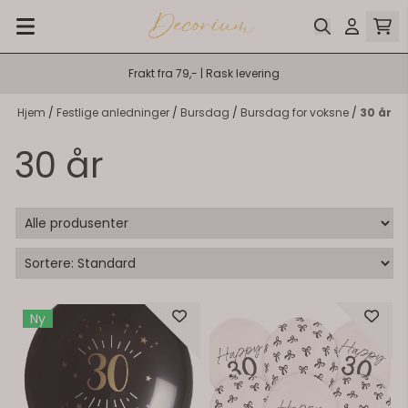
Hopp til innhold
Frakt fra 79,- | Rask levering
Hjem
/
Festlige anledninger
/
Bursdag
/
Bursdag for voksne
/
30 år
30 år
Ny
På lager
På lager