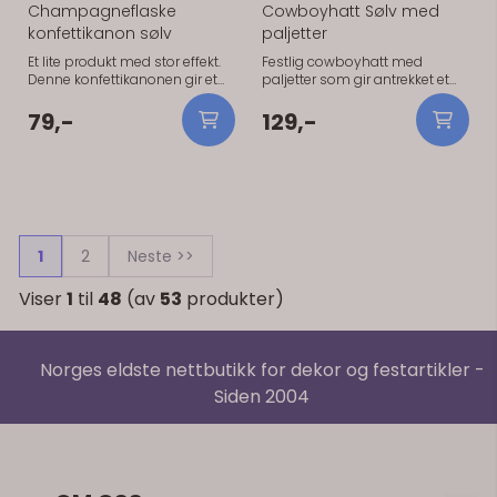
Champagneflaske
Cowboyhatt Sølv med
konfettikanon sølv
paljetter
Et lite produkt med stor effekt.
Festlig cowboyhatt med
Denne konfettikanonen gir et
paljetter som gir antrekket et
raskt løft til festen – perfekt når
ekstra blikkfang. Perfekt til
du vil skape et tydelig
temafester, festivaler,
79,-
129,-
“øyeblikk” uten mye
utdrikningslag og
planlegging. Den skyter ut
kostymefester.
sølvkonfetti som gir en
eksklusiv og festlig stemning,
enten det er bryllup,
konfirmasjon eller
nyttårsfeiring. Det beste er hvor
1
2
Neste >>
enkelt det er: én vridning – og
du har plutselig et høydepunkt.
Praktisk info: 20,5 cm lengde
Viser
1
til
48
(av
53
produkter)
Sølvfarget konfetti Klar til bruk
👉 Tips: Kombiner flere
samtidig for større effekt.
Norges eldste nettbutikk for dekor og festartikler -
Siden 2004