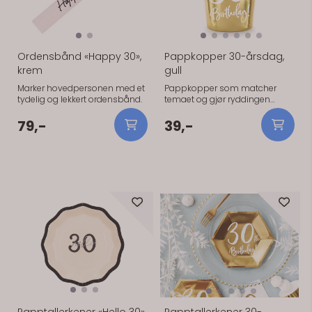
Ordensbånd «Happy 30»,
Pappkopper 30-årsdag,
krem
gull
Marker hovedpersonen med et
Pappkopper som matcher
tydelig og lekkert ordensbånd.
temaet og gjør ryddingen
enkel. 6 stk.
På lager
På lager
79,-
39,-