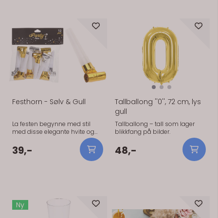
På lager
På lager
Festhorn - Sølv & Gull
Tallballong ''0'', 72 cm, lys
gull
La festen begynne med stil
Tallballong – tall som lager
med disse elegante hvite og
blikkfang på bilder.
gullfargede festhornene! 12 stk
39,-
48,-
Ny