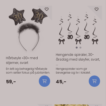
På lager
På lager
Hengende spiraler, 30-
Hårbøyle «30» med
årsdag med sløyfer, svart,
stjerner, svart
...
En lett og behagelig hårbøyle
Hengespiraler som gir
som setter fokus på jubilanten.
bevegelse og liv i lokalet.
59,-
45,-