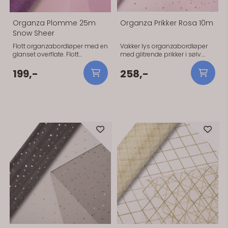
Organza Plomme 25m
Organza Prikker Rosa 10m
Snow Sheer
Flott organzabordløper med en
Vakker lys organzabordløper
glanset overflate. Flott
med glitrende prikker i sølv.
organzabordløper med en
Vakker lys organzabordløper
glanset overflate. Gjør seg flott
med glitrende prikker i sølv.
199,-
258,-
som en bordløper på bordet.
Gjør seg flott som en bordløper
Kan også brukes som
på bordet. Kan også brukes
stolsløyfer, eller til å dekorere
som stolsløyfer, eller til å
trapper etc. 25m x 29cm.
dekorere trapper etc. 10m x
Holder til ca 50 gjester på et
29cm. Holder til ca 25-30
langbord, hestesko etc
gjester på et langbord.
På lager
På lager