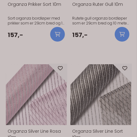
Organza Prikker Sort 10m
Organza Ruter Gull 10m
Sort organza bordløper med
Rutete gull organza bordløper
prikker som er 29cm bred og 10
som er 29cm bred og 10 meter
meter lang. Rutete sort organza
lang. Rutete gull organza
bordløper som er 29cm bred
bordløper som er 29cm bred
157,-
157,-
og 10 meter lang.
og 10 meter lang.
På lager
På lager
Organza Silver Line Rosa
Organza Silver Line Sort