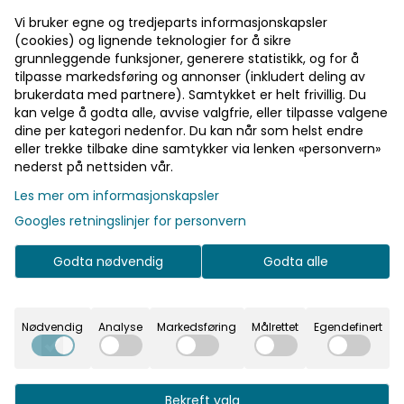
Vi bruker egne og tredjeparts informasjonskapsler
(cookies) og lignende teknologier for å sikre
Seaside Penn
Sett Gjestebok Hvit
grunnleggende funksjoner, generere statistikk, og for å
tilpasse markedsføring og annonser (inkludert deling av
Flott penn som hører til
Kjempelekkert sett med satin
brukerdata med partnere). Samtykket er helt frivillig. Du
seaside gjestebok. Flott penn
gjestebok og to stk penner
kan velge å godta alle, avvise valgfrie, eller tilpasse valgene
som hører til seaside
med penneholdere. Bestrødd
dine per kategori nedenfor. Du kan når som helst endre
gjestebok. Med pennen følger
med strass. Inne i bøkene er
326,-
435,-
det med pennholder for et
det helt hvite blanke sider,
eller trekke tilbake dine samtykker via lenken «personvern»
lekkert inntrykk. (Gjesteboken
bortsett fra den første innsiden
nederst på nettsiden vår.
følger ikke med, den må kjøpes
hvor det står "OUR WEDDING
separat.)
GUESTS Thank you for sharing
Les mer om informasjonskapsler
our special day!". 44 sider.
Googles retningslinjer for personvern
På lager
På lager
Godta nødvendig
Godta alle
Nødvendig
Analyse
Markedsføring
Målrettet
Egendefinert
Bekreft valg
Sweet Art Gjestebok
Sweet Art Penn