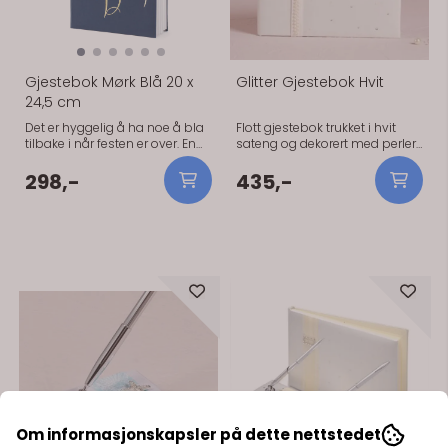
Gjestebok Mørk Blå 20 x
Glitter Gjestebok Hvit
24,5 cm
Det er hyggelig å ha noe å bla
Flott gjestebok trukket i hvit
tilbake i når festen er over. En
sateng og dekorert med perler
gjestebok gir familie og venner
og diamanter Nydelig
mulighet til å legge igjen noen
gjestebok trukket i hvit sateng
298,-
435,-
ord som varer lenger enn selve
for et ekslusivt inntrykk. Boken
dagen. Den mørkeblå fargen
inneholder hovedsaklig linjerte
gir et rolig og tidløst uttrykk, og
sider, utenom et par sider helt i
passer fint til bryllup, dåp,
starten hvor man kan fylle inn
konfirmasjon og jubileer. La
praktisk informasjon om
boken ligge lett tilgjengelig
brudeparet. Disse sidene kan
gjennom hele selskapet, så er
fjernes om ønskelig. 25 sider,
det større sjanse for at gjestene
plass til 50 navn.
skriver en hilsen. Praktisk
informasjon Farge: Mørk blå
På lager
På lager
Mål: 20 × 24,5 cm Produsent:
PartyDeco Tips Legg en penn
ved siden av gjesteboken. Det
høres selvfølgelig ut, men da
blir den faktisk brukt.
Om informasjonskapsler på dette nettstedet