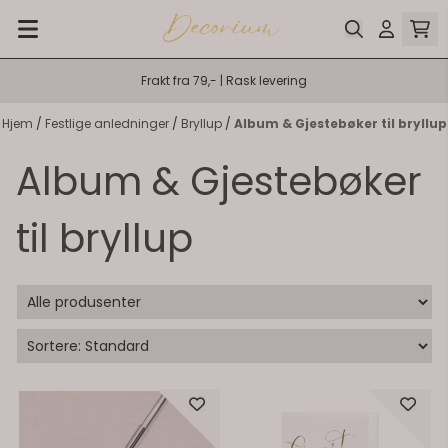
Hopp til innhold
På lager
På lager
Frakt fra 79,- | Rask levering
Hjem
/
Festlige anledninger
/
Bryllup
/
Album & Gjestebøker til bryllup
Album & Gjestebøker
til bryllup
På lager
På lager