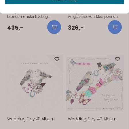
Flott gjestebok med
Flott penn som hører til Sweet
blondemønster Nydelig
Art gjesteboken. Med pennen
gjestebok med blondemønster
følger det med pennholder for
på coveret. 24cm x 17cm Hvit.
et lekkert inntrykk.
435,-
326,-
Boken inneholder noen få
tekst-sider hvor man kan fylle
inn diverse info rundt bryllupet:
forlover, sted etc. Disse sidene
kan enkelt fjernes dersom man
ikke ønsker de. 25 sider som
holder til 50 navn. Linjert.
På lager
Wedding Day #1 Album
Wedding Day #2 Album