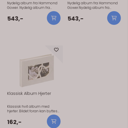
Nydelig album fra Hammond
Nydelig album fra Hammond
Gower. Nydelig album fra
Gower.Nydelig album fra
Hammond Gower.
Hammond Gower.
255X305mm, 40 sider og med
255X305mm, 40 sider og med
543,-
543,-
skilleark. OBS! Teksten er gjort
skilleark. OBS! Teksten "And they
om til kun "Wedding Day" på
lived Happily Ever After" på
forsiden, designet er endret
forsiden er fjernet, designet er
etter at bildet ble tatt. Ellers er
endret etter at bildet ble tatt.
den identisk.
Ellers er den identisk.
Klassisk Album Hjerter
Klassisk hvit album med
hjerter. Bildet foran kan byttes
ut til ditt eget. Size: 16x22 cm. 40
sider.Nydelig klassisk hvit
162,-
album med hjerter. Bildet foran