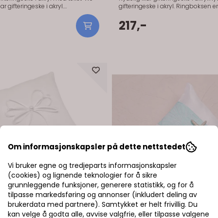
gifteringeske i akryl. Ringboksen er
 et unikt ringputealternativ for
ringputealternativ for bryllupsse
monien. Ringstativet holder
Ringstativet holder ringene på pla
217,-
ass, og det klare lokket gjør at
klare lokket gjør at ringene synes. T
egg til
ringstativet og legg til blomster, m
se eller andre dekorative
andre dekorative elementer i bun
bunnen av boksen for å matche
boksen for å matche bryllupstemae
ingboksen utgjør
Denne ringboksen utgjør ikke bare 
unikt ringputealternativ for
ringputealternativ for bryllupsse
monien, men et unikt minne for
men et unikt minne for hjemmet et
r bryllupsdagen.
bryllupsdagen.
Om informasjonskapsler på dette nettstedet
Vi bruker egne og tredjeparts informasjonskapsler
(cookies) og lignende teknologier for å sikre
grunnleggende funksjoner, generere statistikk, og for å
tilpasse markedsføring og annonser (inkludert deling av
brukerdata med partnere). Samtykket er helt frivillig. Du
kan velge å godta alle, avvise valgfrie, eller tilpasse valgene