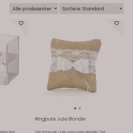
På lager
Ringpute Jute Blonder
delig klar
Søt ringpute i jute med søte detaljer. Søt