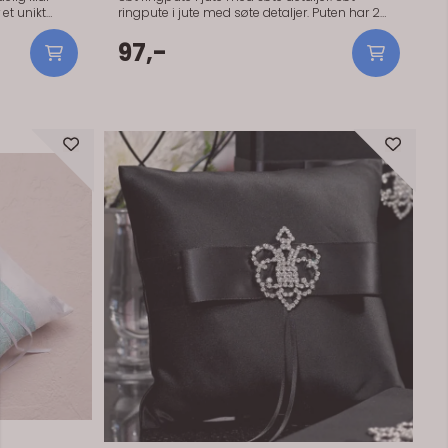
 et unikt
ringpute i jute med søte detaljer. Puten har 2
remonien.
tråder man lett fester ringene i for at de ikke
ss, og det
97,-
skal falle av. Str 16 x 16 cm.
ips: Fjern
ose eller
nen av
t ditt.
et unikt
remonien,
ter