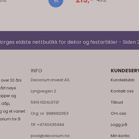
Kjøper du roseblader hos oss, tren
pose pr kurv som skal fylles. Size: 
10cm
orges eldste nettbutikk for dekor og festartikler - Siden
INFO
KUNDESER
Decorium Invest AS
Kundeklubb
 over 20 års
vårt nøye
Lyngvegen 2
Kontakt oss
topper og
5914 ISDALSTØ
Tilbud
, dåp,
 og et variert
Org. nr. 998682053
Om oss
orium for å
Tlf:
+4740435494
Logg på
post@decorium.no
Min konto