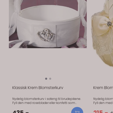
Klassisk Krem Blomsterkurv
Krem Blom
Nydelig blomsterkurv i sateng til brudepikene.
Nydelig bloms
Fyll den med roseblader eller konfetti som
Fyll den med 
brudepikene kan kaste på vei opp til alteret.
brudepikene k
Kjøper du roseblader hos oss, trenger du bare 1
435,-
Størrelse: 13
215,-
4