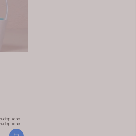
brudepikene.
brudepikene.
etti som
l alteret.