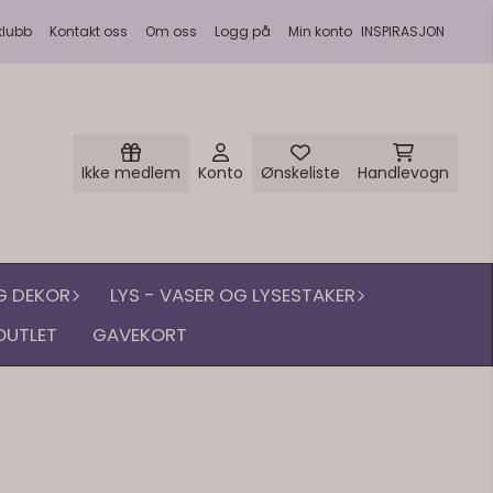
På lager
klubb
Kontakt oss
Om oss
Logg på
Min konto
INSPIRASJON
Ikke medlem
Konto
Ønskeliste
Handlevogn
G DEKOR
LYS - VASER OG LYSESTAKER
OUTLET
GAVEKORT