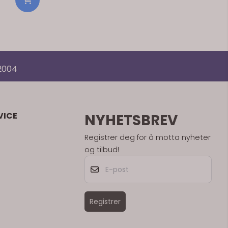
ger du bare 1
13cm Dia. x
 2004
VICE
NYHETSBREV
Registrer deg for å motta nyheter
og tilbud!
E-post
Registrer