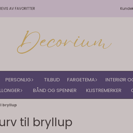
På lager
På lager
Kunde
REVIS AV FAVORITTER
PERSONLIG
TILBUD
FARGETEMA
INTERIØR O
LLONGER
BÅND OG SPENNER
KLISTREMERKER
l bryllup
v til bryllup