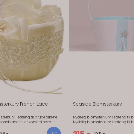
sterkurv French Lace
Seaside Blomsterkurv
terkurv i sateng til brudepikene.
Nydelig blomsterkurv i sateng til 
roseblader eller konfetti som
Nydelig blomsterkurv i sateng til 
an kaste på vei opp til alteret.
Fyll den med roseblader eller konf
cm Dia. x 10cm
brudepikene kan kaste på vei opp ti
215,-
35,-
435,-