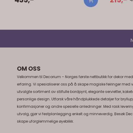
pose pr kurv som skal fylles. Size: 15.25 Dia x
6.5
N
OM OSS
Velkommen til Decorium – Norges første nettbutikk for dekor med
erfaring. Vi spesialiserer oss på å skape magiske feiringer med 
utvalgte sortiment av stilfulle bordpynt, elegante servietter, kake
personlige design. Utforsk våre håndplukkede detaljer for bryllup
konfirmasjoner og andre spesielle anledninger. Med rask levering
utvalg, gjør vi festplanlegging enkelt og minneverdig. Besøk Dec
skape uforglemmelige øyeblikk.