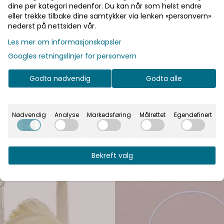
dine per kategori nedenfor. Du kan når som helst endre
 Ringpute
Seaside Ringpute
eller trekke tilbake dine samtykker via lenken «personvern»
nederst på nettsiden vår.
ngpute. Nydelig og elegant
Nydelig ringpute trukket i flott sateng! Ny
 setter en ekstra stemning i kirken
ringpute trukket i flott sateng! Det 
Les mer om informasjonskapsler
personlig ringbærer. Puten har 2
ekstra stemning i kirken ved å ha 
Googles retningslinjer for personvern
t fester ringene i for at de ikke
ringbærer. Puten har 2 tråder man l
435,-
v. 195mm x 195mm.
ringene i for at de ikke skal falle av
undersiden er det en lomme man 
Godta nødvendig
Godta alle
-51%
Nødvendig
Analyse
Markedsføring
Målrettet
Egendefinert
Bekreft valg