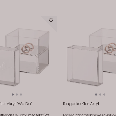
På lager
På lager
På lager
På lager
lar Akryl "We Do"
Ringeske Klar Akryl
gifteringeske i akryl med tekst "We
Nydelig klar gifteringeske i akryl.Ny