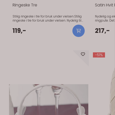
Ringeske Tre
Satin Hvit
Stilig ringeske i tre for bruk under vielsen.Stilig
Nydelig og elegant ri
ringeske i tre for bruk under vielsen. Nydelig til
ringpute. Det
bryllup med rustikt tema.
ved å ha en 
119,-
tråder man let
217,-
skal falle a
-51%