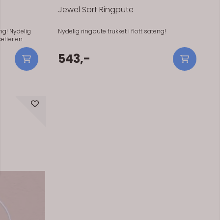
Jewel Sort Ringpute
delig
Nydelig ringpute trukket i flott sateng!
setter en
en personlig
ett fester
543,-
. På
kan tre
hånden inni, for ekstra stødighet. 18cm.