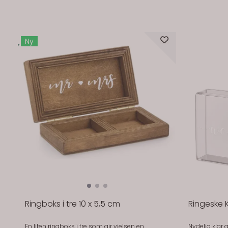
Ny
På lager
På lager
Ringboks i tre 10 x 5,5 cm
Ringeske K
En liten ringboks i tre som gir vielsen en
Nydelig klar 