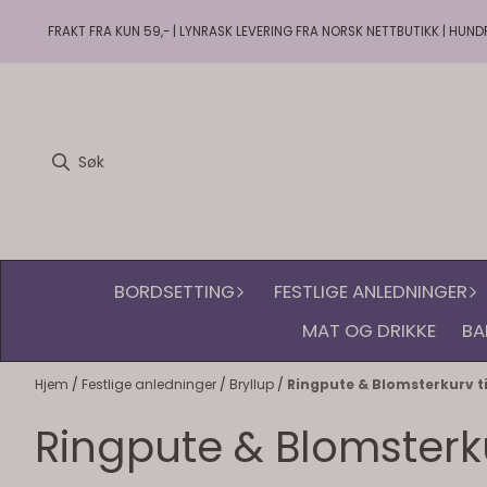
Hopp til innhold
På lager
FRAKT FRA KUN 59,- | LYNRASK LEVERING FRA NORSK NETTBUTIKK | HUND
BORDSETTING
FESTLIGE ANLEDNINGER
MAT OG DRIKKE
BA
Hjem
/
Festlige anledninger
/
Bryllup
/
Ringpute & Blomsterkurv ti
Ringpute & Blomsterkur