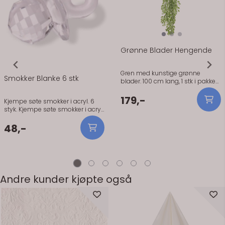
Grønne Blader Hengende
Gren med kunstige grønne
Smokker Blanke 6 stk
blader. 100 cm lang, 1 stk i pakken.
Gren med kunstige grønne
blader. 100 cm lang, 1 stk i pakken.
179,-
Kjempe søte smokker i acryl. 6
Nydelig som bryllupsdekorasjon,
styk. Kjempe søte smokker i acryl.
eller sammen med ballongbuer
Kan brukes som bordpynt, eller
til enhver anledning.
man kan henge de på lys etc.
48,-
Størrelse 3,9 cm. 6 stk.
Andre kunder kjøpte også