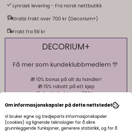
Lynrask levering - Fra norsk nettbutikk
Gratis frakt over 700 kr (Decorium+)
Frakt fra 59 kr
DECORIUM+
Få mer som kundeklubbmedlem 🎊
🎁 10% bonus på alt du handler!
🎁 15% rabatt på ett kjøp
🎁 Gratis frakt over 700 kr
Om informasjonskapsler på dette nettstedet
Pst! Husk å logge inn!
Vi bruker egne og tredjeparts informasjonskapsler
(cookies) og lignende teknologier for å sikre
Bli medlem - få gratis frakt fra 700 kr
På lager
grunnleggende funksjoner, generere statistikk, og for å