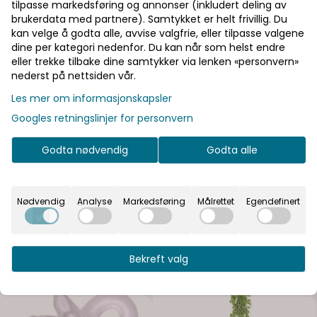
tilpasse markedsføring og annonser (inkludert deling av
brukerdata med partnere). Samtykket er helt frivillig. Du
På lager
kan velge å godta alle, avvise valgfrie, eller tilpasse valgene
Informasjon
dine per kategori nedenfor. Du kan når som helst endre
eller trekke tilbake dine samtykker via lenken «personvern»
Doble hjerter i sølv. Perfekte som bordpynt eller til å
nederst på nettsiden vår.
dekorere bordkort, menyer eller invitasjoner med. 25
Les mer om informasjonskapsler
stk i pakken, ca 1,5 x 2 cm.
Googles retningslinjer for personvern
Doble hjerter i sølv. Perfekte som bordpynt eller til å
dekorere bordkort, menyer eller invitasjoner med. 25
Godta nødvendig
Godta alle
stk i pakken, ca 1,5 x 2 cm.
Nødvendig
Analyse
Markedsføring
Målrettet
Egendefinert
Se flere varianter
Bekreft valg
På lager
På lager