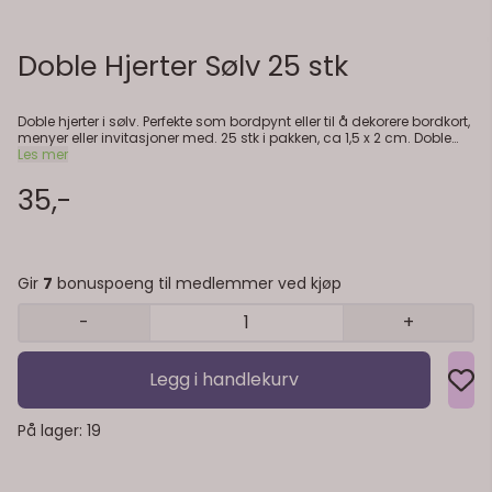
Doble Hjerter Sølv 25 stk
Doble hjerter i sølv. Perfekte som bordpynt eller til å dekorere bordkort,
menyer eller invitasjoner med. 25 stk i pakken, ca 1,5 x 2 cm. Doble
hjerter i sølv. Perfekte som bordpynt eller til å dekorere bordkort,
Les mer
menyer eller invitasjoner med. 25 stk i pakken, ca 1,5 x 2 cm.
35,-
Gir
7
bonuspoeng til medlemmer ved kjøp
-
+
Legg i handlekurv
På lager
: 19