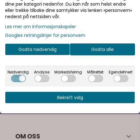
dine per kategori nedenfor. Du kan når som helst endre
eller trekke tilbake dine samtykker via lenken «personvern»
nederst på nettsiden vår.
Partybox Blå - 42 deler
Partybox Rosa - 42 deler
Les mer om informasjonskapsler
Gjør guttens bursdagsfeiring
Gjør jentenes bursdagsfeiring
Googles retningslinjer for personvern
episk med Folia Party Box – 42
magisk med Folia Party Box 42
deler – BOYS!
deler GIRLS! ? Gjør jentenes
Godta nødvendig
Godta alle
bursdagsfeiring magisk med
219,-
219,-
Folia Party Box – 42 deler –
GIRLS! ?
Nødvendig
Analyse
Markedsføring
Målrettet
Egendefinert
Bekreft valg
Norges eldste nettbutikk for dekor og festartikler -
Siden 2004
OM OSS