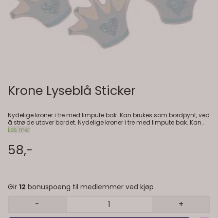
Krone Lyseblå Sticker
Nydelige kroner i tre med limpute bak. Kan brukes som bordpynt, ved
å strø de utover bordet. Nydelige kroner i tre med limpute bak. Kan
brukes som bordpynt, ved å strø de utover bordet. Eller feste de på
Les mer
bordkort og annet siden det er en liten limpute bak. 12stk. 3x4cm.
58,-
Gir
12
bonuspoeng til medlemmer ved kjøp
-
+