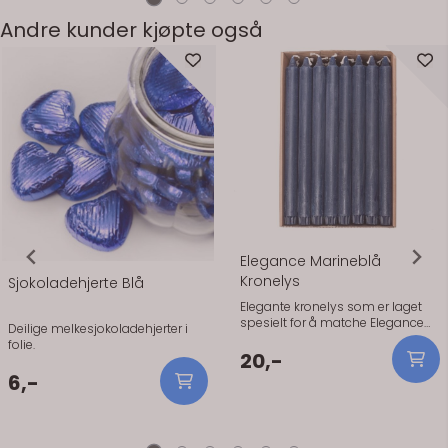
limpute bak. 12stk. 3x4cm.--
detalj. Den rosafargen gir en myk
og elegant stemning, perfekt til
Andre kunder kjøpte også
dåp og babyshower. • Perfekt til
dåp og babyshower • Kan
brukes som bordpynt eller små
gaveesker • Skaper en søt og
gjennomført borddekking
Størrelse: ca. 8,5 cm Pakke: 4 stk
Elegance Marineblå
Kronelys
Sjokoladehjerte Blå
Elegante kronelys som er laget
spesielt for å matche Elegance
Deilige melkesjokoladehjerter i
servietter. Lysene er 28 cm lange
folie.
og 2,2 cm brede (standard
20,-
kronelysstørrelse). Pris er per
6,-
stykk.Elegante kronelys som er
laget spesielt for å matche
Elegance servietter. Lysene er 28
cm lange og 2,2 cm brede