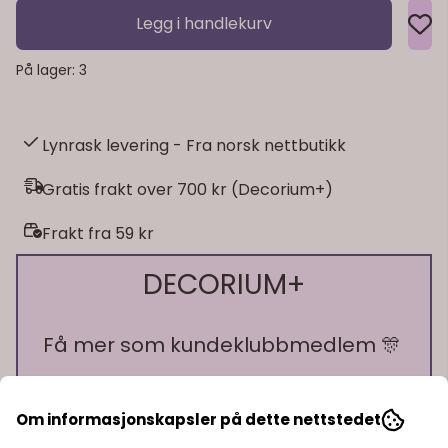
Legg i handlekurv
På lager
: 3
Lynrask levering - Fra norsk nettbutikk
Gratis frakt over 700 kr (Decorium+)
Frakt fra 59 kr
DECORIUM+
Få mer som kundeklubbmedlem 🎊
🎁 10% bonus på alt du handler!
🎁 15% rabatt på ett kjøp
Om informasjonskapsler på dette nettstedet
🎁 Gratis frakt over 700 kr