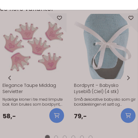
Se flere varianter
På lager
På lager
Elegance Taupe Middag
Bordpynt – Babysko
Servietter
Lyseblå (Ciel) (4 stk)
Nydelige kroner i tre med limpute
Små dekorative babysko som gir
bak. Kan brukes som bordpynt,
borddekkingen et søtt og
ved å strø de utover
gjennomført uttrykk. Perfekt til
bordet.Nydelige kroner i tre med
dåp, babyshower og andre
58,-
79,-
limpute bak. Kan brukes som
feiringer for små. Skoene kan
bordpynt, ved å strø de utover
brukes som bordpynt eller fylles
bordet. Eller feste de på bordkort
med små gaver, godteri eller
og annet siden det er en liten
bordkort for en ekstra personlig