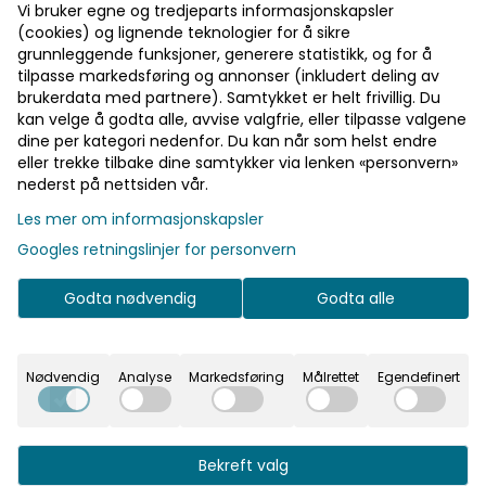
Vi bruker egne og tredjeparts informasjonskapsler
(cookies) og lignende teknologier for å sikre
grunnleggende funksjoner, generere statistikk, og for å
Pst! Husk å logge inn!
tilpasse markedsføring og annonser (inkludert deling av
brukerdata med partnere). Samtykket er helt frivillig. Du
Bli medlem - få gratis frakt fra 700 kr
kan velge å godta alle, avvise valgfrie, eller tilpasse valgene
På lager
På lager
dine per kategori nedenfor. Du kan når som helst endre
eller trekke tilbake dine samtykker via lenken «personvern»
nederst på nettsiden vår.
Informasjon
Les mer om informasjonskapsler
Nydelige kroner i tre med limpute bak. Kan brukes
Googles retningslinjer for personvern
som bordpynt, ved å strø de utover bordet.
Godta nødvendig
Godta alle
Nydelige kroner i tre med limpute bak. Kan brukes
som bordpynt, ved å strø de utover bordet. Eller
feste de på bordkort og annet siden det er en liten
Nødvendig
Analyse
Markedsføring
Målrettet
Egendefinert
limpute bak. 12stk. 3x4cm.
Bekreft valg