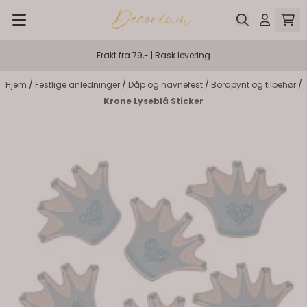
Hopp til innhold
Frakt fra 79,- | Rask levering
Hjem
/
Festlige anledninger
/
Dåp og navnefest
/
Bordpynt og tilbehør
/
Krone Lyseblå Sticker