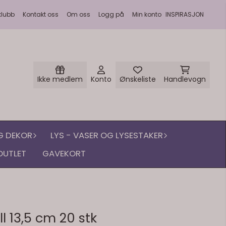
klubb
Kontakt oss
Om oss
Logg på
Min konto
INSPIRASJON
Ikke medlem
Konto
Ønskeliste
Handlevogn
G DEKOR
LYS - VASER OG LYSESTAKER
OUTLET
GAVEKORT
ll 13,5 cm 20 stk