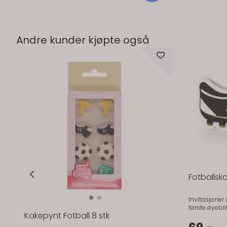
helheten og 
Perfekt til d
en dekorasjo
en viktig dag. Kaketoppen er laget i lett
holdbar plas
Andre kunder kjøpte også
fin å ta vare
Perfekt til barne
et personlig og
vare på som et vari
Fotballsk
Invitasjoner 
første øyebli
Kakepynt Fotball 8 stk