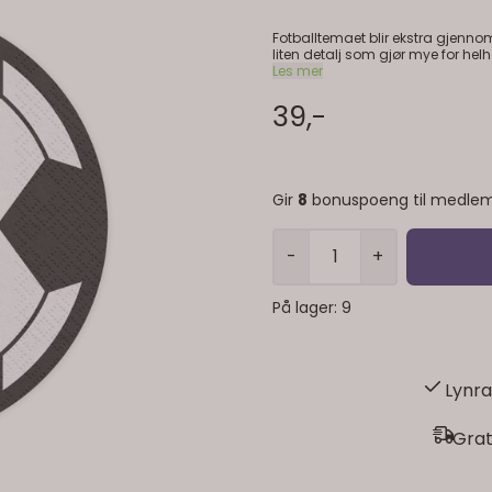
Fotballtemaet blir ekstra gjennom
liten detalj som gjør mye for helheten. Serviettene passer godt til barnebursdager, fot
turneringer. De tar liten plass på bo
Les mer
informasjon Antall: 20 stk Motiv: Fotball Materiale: Papir Produsent: PartyDeco Tips Legg gjerne en
serviett på hver tallerken før gje
39,-
Gir
8
bonuspoeng til medlem
-
+
På lager
: 9
Lynra
Grat