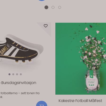
skaper en gjennomført feiring.
PartyDeco Tips Har du valgt gull på
åp, navnefest eller babyfeiring – og
serviettene, blir borddekkingen ek
n som gir kaken det lille ekstra på
lysestaker eller detaljer i samme 
 og
t, enkel å plassere på kaken, og
 på som et minne fra feiringen. ✨
dåp og navnefest ✨ Gir kaken
 harmonisk preg ✨ Kan tas
g minne Størrelse: ca. 10
cm Materiale: Plast Antall: 1 stk
o Bursdagsinvitasjon
i fotballtema – sett tonen fra
kk.
Kakestrø Fotball Målfest