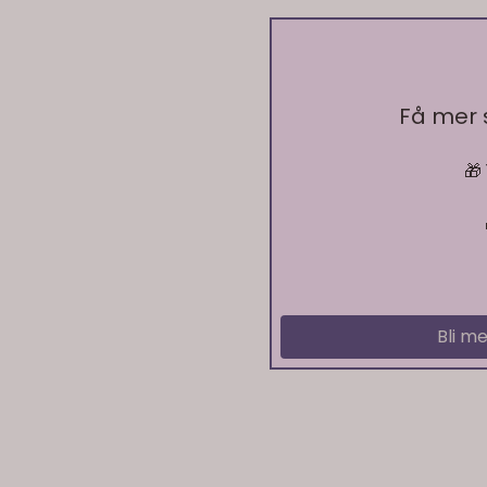
Få mer
🎁
Bli me
På lager