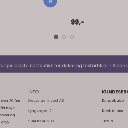
99,-
orges eldste nettbutikk for dekor og festartikler - Siden
INFO
KUNDESER
Decorium Invest AS
Kundeklubb
 over 20 års
vårt nøye
Lyngvegen 2
Kontakt oss
topper og
5914 ISDALSTØ
Tilbud
, dåp,