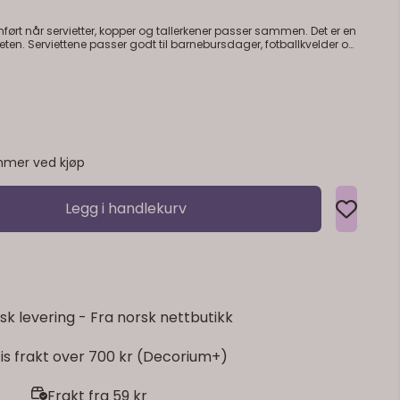
ført når servietter, kopper og tallerkener passer sammen. Det er en
ballkvelder og
rdet, men bidrar til å samle hele borddekkingen. Praktisk
stene kommer. Det gir bordet et mer ferdig uttrykk.
mer ved kjøp
Legg i handlekurv
sk levering - Fra norsk nettbutikk
is frakt over 700 kr (Decorium+)
Frakt fra 59 kr