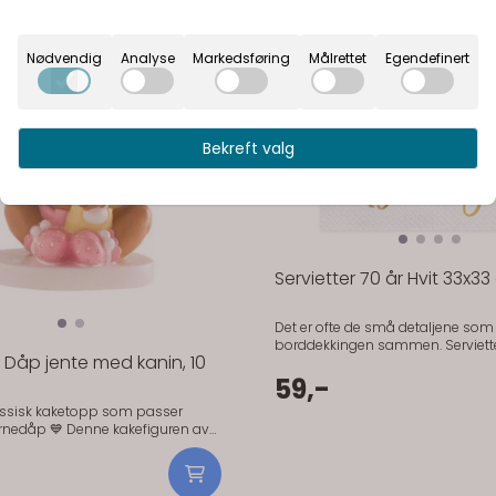
Nødvendig
Analyse
Markedsføring
Målrettet
Egendefinert
På lager
Bekreft valg
På lager
Servietter 70 år Hvit 33x33
Det er ofte de små detaljene som
borddekkingen sammen. Serviett
Dåp jente med kanin, 10
gjør det enkelt å markere anledni
bordet virker overpyntet. Disse serviettene fra
59,-
PartyDeco har et gullfarget 70-mo
lassisk kaketopp som passer
bakgrunn. De passer like godt til 
Denne kakefiguren av
familiefest som til en roligere ma
te med kanin gir dåpskaken et
spisebordet. Praktisk informasjon Antall: 20
onlig uttrykk. Den enkle, varme
stk Mål: 33 × 33 cm Farge: Hvit med gulltrykk
jør den til en fin detalj som løfter
Motiv: 70 år Materiale: Papir Produsent: