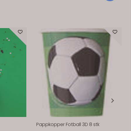
gir bordet et festlig uttrykk. Det står stødig av
seg selv og passer godt på kakebord,
stra fin med
gavebord eller som en del av borddekkingen.
tone.
En enkel pynt som gjør mye – uten at du
trenger å bruke tid på avansert dekor. Praktisk
info: Størrelse: ca. 11 x 10 cm Materiale: Plast
(polystyren) Farge: Gull Antall: 1 stk Tips:
Kombiner med ballonger, lys eller servietter i
gull og hvitt for et gjennomført uttrykk.
Pappkopper Fotball 3D 8 stk