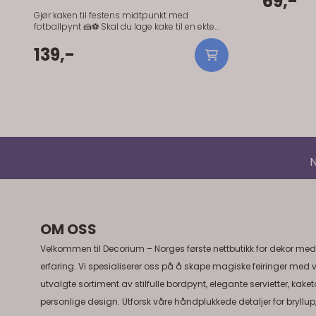
69,-
Gjør kaken til festens midtpunkt med
fotballpynt 🍰⚽ Skal du lage kake til en ekte
fotballfan? Med disse spiselige
fotballdekorasjonene gjør du enkelt en helt
139,-
vanlig kake om til noe som virkelig setter
stemningen. Settet inneholder 8 detaljerte
sukkerdekorasjoner med klassiske
fotballmotiver – som ball, pokal, fotballsko og
bane. Perfekt til bursdager, cuper eller små og
store feiringer der fotball står i fokus. Du
trenger ikke være konditor for å få det til – legg
pynten rett på kremen, fondanten eller
glasuren, og kaken er klar på få minutter. Dette
N
får du: 8 spiselige dekorasjoner Klassiske
fotballmotiver som gir kaken liv Enkel
dekorering – perfekt for både nybegynnere og
erfarne Skap en kake som får både små og
store fotballfans til å smile ⚽
OM OSS
Velkommen til Decorium – Norges første nettbutikk for dekor med
erfaring. Vi spesialiserer oss på å skape magiske feiringer med 
utvalgte sortiment av stilfulle bordpynt, elegante servietter, kake
personlige design. Utforsk våre håndplukkede detaljer for bryllup