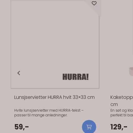
På lager
Lunsjservietter HURRA hvit 33×33 cm
Kaketopp 
cm
Hvite lunsjservietter med HURRA-tekst –
En søt og k
passer til mange anledninger.
perfekt til barnedåp 💙 
en liten jen
59,-
mykt og pers
129,-
utformingen g