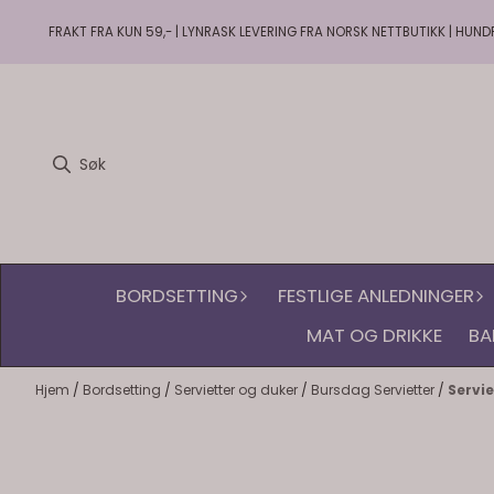
Hopp til innhold
FRAKT FRA KUN 59,- | LYNRASK LEVERING FRA NORSK NETTBUTIKK | HUND
BORDSETTING
FESTLIGE ANLEDNINGER
MAT OG DRIKKE
BA
Hjem
/
Bordsetting
/
Servietter og duker
/
Bursdag Servietter
/
Servie