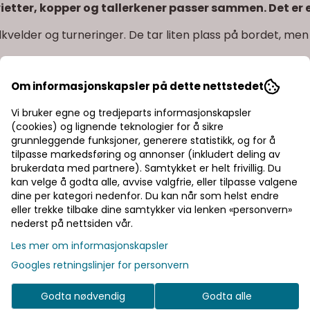
etter, kopper og tallerkener passer sammen. Det er e
På lager
kvelder og turneringer. De tar liten plass på bordet, men
Om informasjonskapsler på dette nettstedet
Vi bruker egne og tredjeparts informasjonskapsler
(cookies) og lignende teknologier for å sikre
grunnleggende funksjoner, generere statistikk, og for å
tilpasse markedsføring og annonser (inkludert deling av
brukerdata med partnere). Samtykket er helt frivillig. Du
kan velge å godta alle, avvise valgfrie, eller tilpasse valgene
dine per kategori nedenfor. Du kan når som helst endre
ene kommer. Det gir bordet et mer ferdig uttrykk.
eller trekke tilbake dine samtykker via lenken «personvern»
nederst på nettsiden vår.
Les mer om informasjonskapsler
Googles retningslinjer for personvern
Godta nødvendig
Godta alle