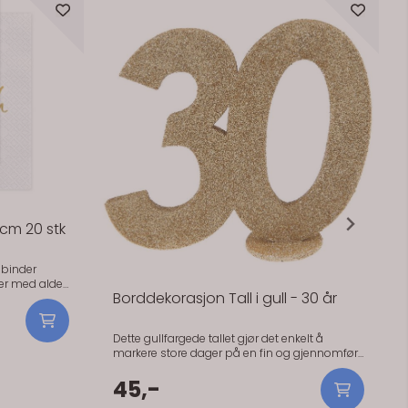
På lager
 cm 20 stk
 binder
er med alder
Borddekorasjon Tall i gull - 30 år
ngen uten at
tiv på hvit
Dette gullfargede tallet gjør det enkelt å
en stor
markere store dager på en fin og gjennomført
rkering rundt
måte. Perfekt til bursdag og jubileum der du
vil ha en liten detalj som faktisk synes. Tallet
45,-
har en glitrende overflate som fanger lyset og