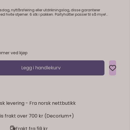
sdag, nyttårsfeiring eller utdrikningslag, disse garanterer
r. 6 stk i pakken. Partyhatter passer til så mye!
rikningslag, disse garanterer feststemning! Partyhatter i gull med
akken. Nedre diameter 10 cm, høyde 16 cm.
mer ved kjøp
Legg i handlekurv
sk levering - Fra norsk nettbutikk
is frakt over 700 kr (Decorium+)
Frakt fra 59 kr