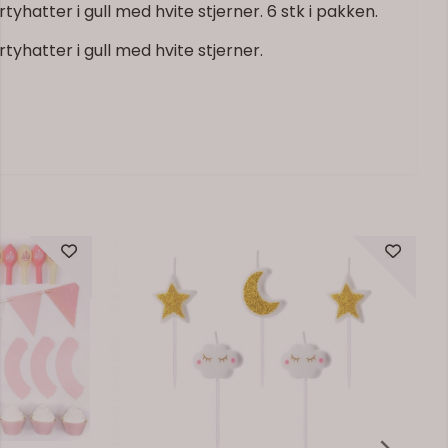
yhatter i gull med hvite stjerner. 6 stk i pakken.
tyhatter i gull med hvite stjerner.
På lager
På lager
, gull
Papptallerkener 40-årsdag, gull
ant uttrykk,
Papptallerkener i gull – gir et elegant uttrykk,
uten oppvask.
49,-