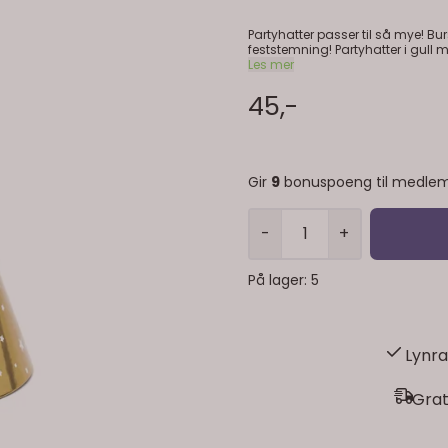
Partyhatter passer til så mye! Bur
feststemning! Partyhatter i gull med hvite stjerne
Bursdag, nyttårsfeiring eller utd
Les mer
hvite stjerner. 6 stk i p
45,-
Gir
9
bonuspoeng til medlem
-
+
På lager
: 5
Lynra
Grat