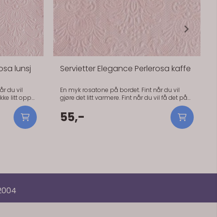
osa lunsj
Servietter Elegance Perlerosa kaffe
r du vil
En myk rosatone på bordet. Fint når du vil
gjøre det litt varmere. Fint når du vil få det på
plass raskt og enkelt. Den rosa tonen passer
g lyse
godt sammen med hvitt og lyse tekstiler.
55,-
Praktisk info: - Størrelse: 25 x 25 cm - Antall: 15
lags, FSC-
stk - Materiale: Papir (3-lags, FSC-sertifisert) -
Serie: Elegance
 2004