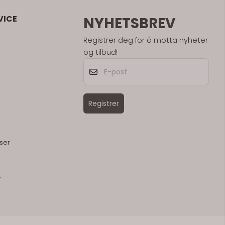
VICE
NYHETSBREV
Registrer deg for å motta nyheter
og tilbud!
E-post
Registrer
ser
y