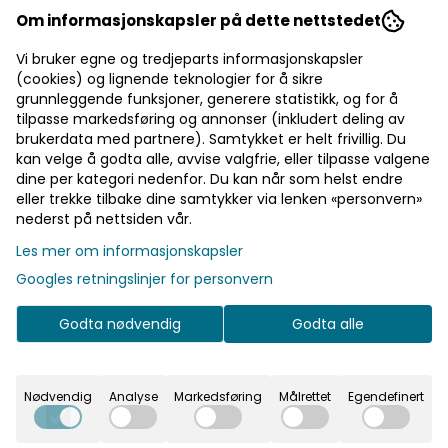
ng eller utdrikningslag, disse garanterer feststemning! Part
Om informasjonskapsler på dette nettstedet
ng eller utdrikningslag, disse garanterer feststemning! Par
På lager
På lager
Vi bruker egne og tredjeparts informasjonskapsler
(cookies) og lignende teknologier for å sikre
grunnleggende funksjoner, generere statistikk, og for å
tilpasse markedsføring og annonser (inkludert deling av
brukerdata med partnere). Samtykket er helt frivillig. Du
kan velge å godta alle, avvise valgfrie, eller tilpasse valgene
dine per kategori nedenfor. Du kan når som helst endre
eller trekke tilbake dine samtykker via lenken «personvern»
nederst på nettsiden vår.
På lager
Les mer om informasjonskapsler
- Stjerner Flymotiv, 6stk
Papptallerkener 50-årsdag
Googles retningslinjer for personvern
På lager
ed stjerner. 6 stk i pakken.
Papptallerkener i gull – gir et eleg
Godta nødvendig
Godta alle
med stjernemotiv. Partyhattene
uten oppvask.
en med andre produkter i
rien.
49,-
Nødvendig
Analyse
Markedsføring
Målrettet
Egendefinert