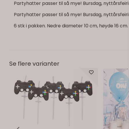
Partyhatter passer til så mye! Bursdag, nyttårsfeiri
Partyhatter passer til så mye! Bursdag, nyttårsfeiri
På lager
6 stk i pakken. Nedre diameter 10 cm, høyde 16 cm.
Se flere varianter
Kaketopp Glitter Happy Bithday
Partyhatt 
På lager
Festlig kaketopp i sølvglitter til bursdagen.
Partyhatter m
Teksten er 8 cm høy og 18 cm bred. 1 stk i
Partyhatter 
pakken. Festlig kaketopp i sølvglitter til
passer samm
bursdagen. Teksten er 8 cm høy og 18 cm
59,-
flymotiv - se
45,-
bred. 1 stk i pakken.