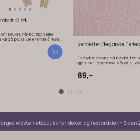
rehvit 10 stk
om brukes når bordkort eller
ass. De er enkle å feste
Servietter Elegance Perler
 beskjeder med. Mange bruker
 gaveposer eller små detaljer
Fin
En myk rosatone på bordet. Fint nå
ir, lin og lyse bord. Praktisk
gjøre det litt varmere. Når du vil dekke litt opp
 10 stk - Materiale: Tre - Farge:
uten å gjøre det komplisert. Den rosa tonen
passer godt sammen med hvitt o
69,-
tekstiler. Praktisk info: - Størrelse: 33 x 33 cm -
Antall: 15 stk - Materiale: Papir (3-
sertifisert) - Serie: Elegance
orges eldste nettbutikk for dekor og festartikler - Siden