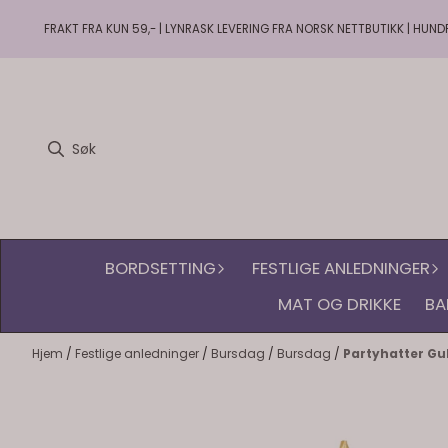
Hopp til innhold
FRAKT FRA KUN 59,- | LYNRASK LEVERING FRA NORSK NETTBUTIKK | HUND
BORDSETTING
FESTLIGE ANLEDNINGER
MAT OG DRIKKE
BA
Hjem
/
Festlige anledninger
/
Bursdag
/
Bursdag
/
Partyhatter Gul