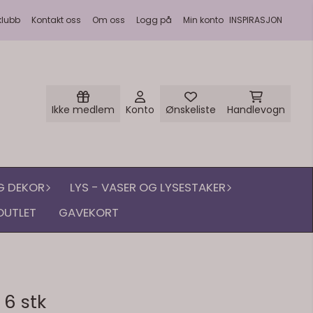
klubb
Kontakt oss
Om oss
Logg på
Min konto
INSPIRASJON
Ikke medlem
Konto
Ønskeliste
Handlevogn
G DEKOR
LYS - VASER OG LYSESTAKER
OUTLET
GAVEKORT
 6 stk