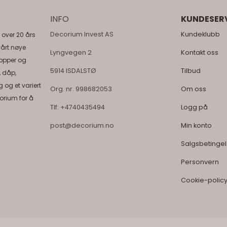
INFO
KUNDESER
Decorium Invest AS
Kundeklubb
 over 20 års
vårt nøye
Lyngvegen 2
Kontakt oss
topper og
5914 ISDALSTØ
Tilbud
, dåp,
 og et variert
Org. nr. 998682053
Om oss
orium for å
Tlf:
+4740435494
Logg på
post@decorium.no
Min konto
Salgsbetingel
Personvern
Cookie-polic