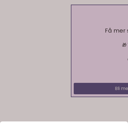
Få mer
🎁
Bli me