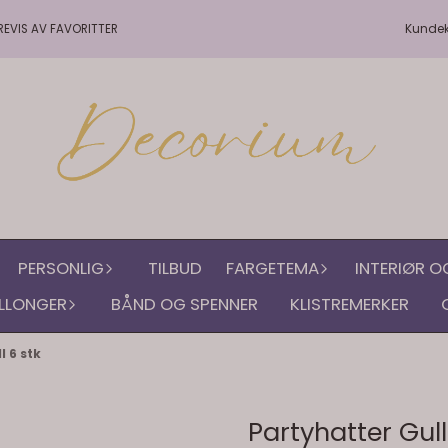
Kunde
REVIS AV FAVORITTER
PERSONLIG
TILBUD
FARGETEMA
INTERIØR O
LLONGER
BÅND OG SPENNER
KLISTREMERKER
l 6 stk
Partyhatter Gull