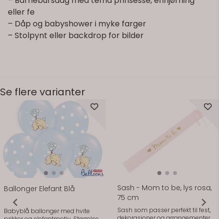
– Barnebursdag med tema prinsesse, enhjørning
eller fe
– Dåp og babyshower i myke farger
– Stolpynt eller backdrop for bilder
Se flere varianter
På lager
På lager
Sash - Mom to be, lys rosa,
Ballonger Elefant Blå
75 cm
Sash som passer perfekt til fest,
Babyblå ballonger med hvite
dekorasjoner og arrangementer.
prikker og elefantmotiv. Størrelse