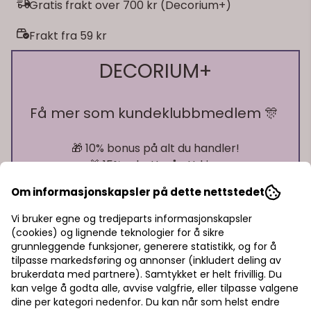
Gratis frakt over 700 kr (Decorium+)
Frakt fra 59 kr
DECORIUM+
Få mer som kundeklubbmedlem 🎊
🎁 10% bonus på alt du handler!
🎁 15% rabatt på ett kjøp
🎁 Gratis frakt over 700 kr
Om informasjonskapsler på dette nettstedet
Vi bruker egne og tredjeparts informasjonskapsler
Pst! Husk å logge inn!
(cookies) og lignende teknologier for å sikre
grunnleggende funksjoner, generere statistikk, og for å
Bli medlem - få gratis frakt fra 700 kr
tilpasse markedsføring og annonser (inkludert deling av
brukerdata med partnere). Samtykket er helt frivillig. Du
kan velge å godta alle, avvise valgfrie, eller tilpasse valgene
dine per kategori nedenfor. Du kan når som helst endre