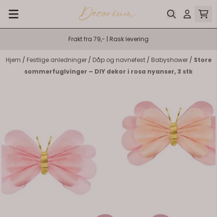
Hopp til innhold
Frakt fra 79,- | Rask levering
Hjem
/
Festlige anledninger
/
Dåp og navnefest
/
Babyshower
/
Store
sommerfuglvinger – DIY dekor i rosa nyanser, 3 stk