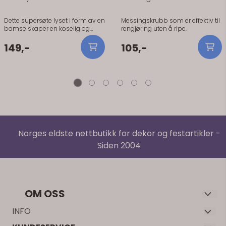
Dette supersøte lyset i form av en
Messingskrubb som er effektiv til
bamse skaper en koselig og
rengjøring uten å ripe.
beroligende atmosfære. Perfekt
som pynt til barnerom eller som
149,-
105,-
en fin detalj til dåp, navnefest
eller bursdag! ? Størrelse: 6,5 x 7,5
x 10 cm ? Brennetid: Ca. 12 timer ?
Farge: Lyse rosa ? Materiale: Høy
kvalitet ? Sikkerhet: Barn må aldri
tenne på levende lys. Hold alltid
lys under oppsikt, og sørg for at
de står på en flat overflate, uten
trekk eller varme kilder i nærheten.
Norges eldste nettbutikk for dekor og festartikler -
Siden 2004
OM OSS
Velkommen til Decorium – Norges første nettbutikk for dekor
INFO
med over 20 års erfaring. Vi spesialiserer oss på å skape