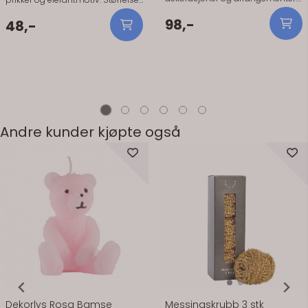
Produktet er enkelt å bruke og gir
30 cm, 6 stk i pakken. Nydelige til
en flott detalj til babyshower.
98,-
babyshower, barnedåp og
48,-
barnebursdag!
Andre kunder kjøpte også
Dekorlys Rosa Bamse
Messingskrubb 3 stk