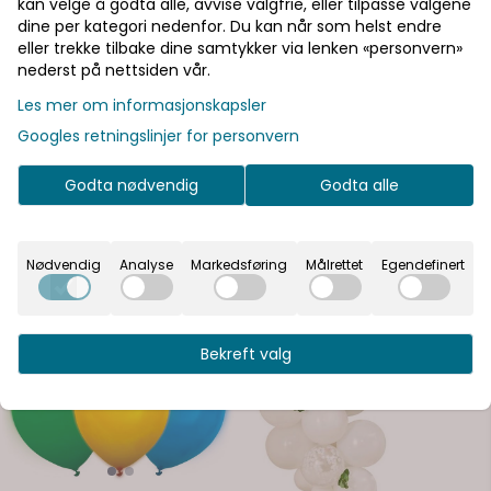
kan velge å godta alle, avvise valgfrie, eller tilpasse valgene
dine per kategori nedenfor. Du kan når som helst endre
eller trekke tilbake dine samtykker via lenken «personvern»
nederst på nettsiden vår.
Informasjon
Les mer om informasjonskapsler
Stor hvit folieballong med Mrs i glitrende gull. 46 cm.
Googles retningslinjer for personvern
Stor hvit folieballong med Mrs i glitrende gull. 46 cm.
Godta nødvendig
Godta alle
Nødvendig
Analyse
Markedsføring
Målrettet
Egendefinert
Se flere varianter
Bekreft valg
På lager
På lager