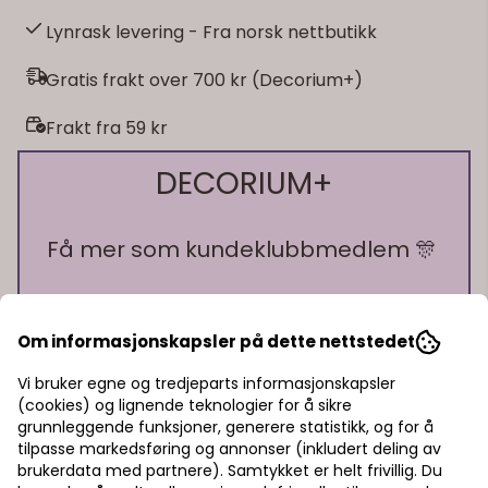
Lynrask levering - Fra norsk nettbutikk
Gratis frakt over 700 kr (Decorium+)
Frakt fra 59 kr
DECORIUM+
Få mer som kundeklubbmedlem 🎊
🎁 10% bonus på alt du handler!
🎁 15% rabatt på ett kjøp
Om informasjonskapsler på dette nettstedet
🎁 Gratis frakt over 700 kr
På lager
Vi bruker egne og tredjeparts informasjonskapsler
(cookies) og lignende teknologier for å sikre
Pst! Husk å logge inn!
grunnleggende funksjoner, generere statistikk, og for å
På lager
tilpasse markedsføring og annonser (inkludert deling av
Bli medlem - få gratis frakt fra 700 kr
brukerdata med partnere). Samtykket er helt frivillig. Du