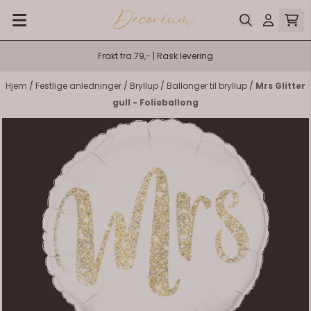
Hopp til innhold
Frakt fra 79,- | Rask levering
Hjem
/
Festlige anledninger
/
Bryllup
/
Ballonger til bryllup
/
Mrs Glitter
gull - Folieballong