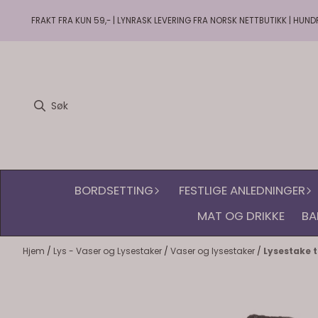
Hopp til innhold
FRAKT FRA KUN 59,- | LYNRASK LEVERING FRA NORSK NETTBUTIKK | HUND
BORDSETTING
FESTLIGE ANLEDNINGER
MAT OG DRIKKE
BA
Hjem
/
Lys - Vaser og Lysestaker
/
Vaser og lysestaker
/
Lysestake ti