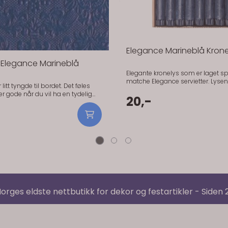
Elegance Marineblå Krone
r Elegance Marineblå
Elegante kronelys som er laget spe
matche Elegance servietter. Lyse
litt tyngde til bordet. Det føles
lange og 2,2 cm brede (standard
kronelysstørrelse). Pris er per styk
20,-
lder seg pene gjennom hele
kronelys som er laget spesielt fo
 bruk. Fargen gjør seg
Elegance servietter. Lysene er 28
 mot hvitt servise. Gir en klar og
2,2 cm brede (standard kronelysst
 å bli skarp. Praktisk info:
Pris er per stykk.
 x 40 cm Antall: 15 stk Materiale:
, FSC-sertifisert) Serie: Elegance
orges eldste nettbutikk for dekor og festartikler - Siden