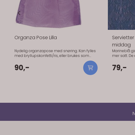
Organza Pose Lilla
Serviette
middag
Nydelig organzapose med snøring. Kan fylles
Marineblå gir 
med bryllupskonfetti/ris, eller brukes som
mer satt. De er gode når du vil ha en tydelig
favours med litt sjokolade i til hver gjest.
kontrast. Ho
100mm x 75mm. 10 stk pr pakke.
90,-
måltidet og tåler litt
79,-
spesielt godt
rolig kontrast uten
Størrelse: 40
Papir (3-lags
N