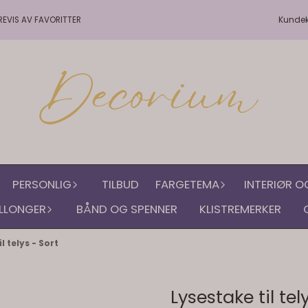
Kunde
REVIS AV FAVORITTER
PERSONLIG
TILBUD
FARGETEMA
INTERIØR O
LLONGER
BÅND OG SPENNER
KLISTREMERKER
l telys - Sort
Lysestake til tel