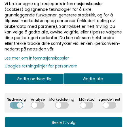
Vi bruker egne og tredjeparts informasjonskapsler
(cookies) og lignende teknologier for å sikre
grunnleggende funksjoner, generere statistikk, og for å
tilpasse markedsføring og annonser (inkludert deling av
brukerdata med partnere). Samtykket er helt frivillig. Du
kan velge å godta alle, avvise valgfrie, eller tilpasse valgene
dine per kategori nedenfor. Du kan når som helst endre
eller trekke tilbake dine samtykker via lenken «personvern»
nederst på nettsiden vår.
Les mer om informasjonskapsler
På lager
På lager
Googles retningslinjer for personvern
Godta nødvendig
Godta alle
Nødvendig
Analyse
Markedsføring
Målrettet
Egendefinert
Bekreft valg