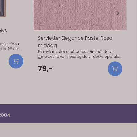
lys
Servietter Elegance Pastel Rosa
sielt for å
middag
ne er 28 cm
En myk rosatone på bordet. Fint når du vil
gjøre det litt varmere, og du vil dekke opp uten
k.Elegante
å bruke tid på detaljer. Den rosa tonen passer
r å matche
godt sammen med hvitt og lyse tekstiler.
79,-
 cm lange og
Praktisk info: - Størrelse: 40 x 40 cm - Antall: 15
ørrelse).
stk - Materiale: Papir (3-lags, FSC-sertifisert) -
Serie: Elegance
 2004