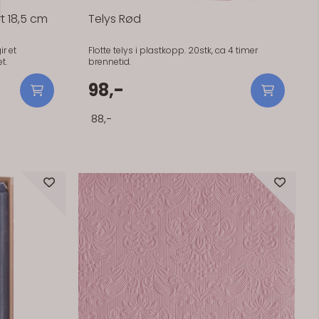
rt 18,5 cm
Telys Rød
ir et
Flotte telys i plastkopp. 20stk, ca 4 timer
t.
brennetid.
98,-
88,-