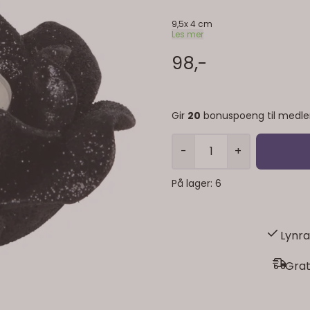
9,5x 4 cm
Les mer
98,-
Gir
20
bonuspoeng til medl
-
+
På lager
: 6
Lynra
Grat