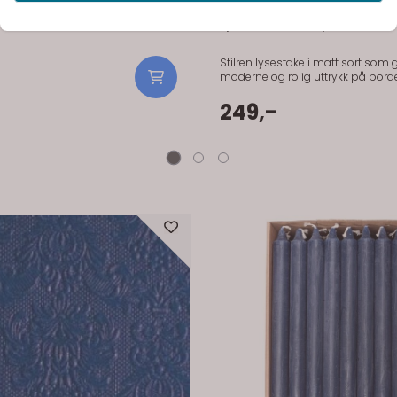
 Sort Metall m/håndtak
Lysestake til telys matt so
Stilren lysestake i matt sort som g
moderne og rolig uttrykk på borde
249,-