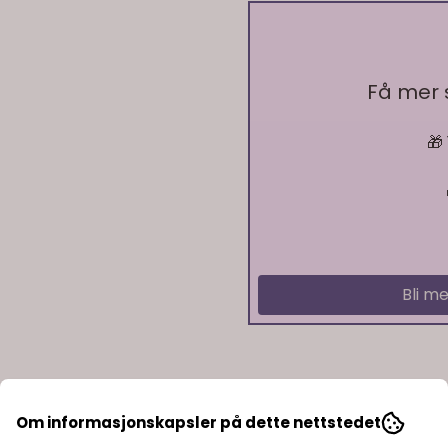
Få mer
På lager
🎁
På lager
Bli me
Om informasjonskapsler på dette nettstedet