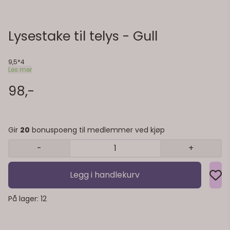
Lysestake til telys - Gull
9,5*4
Les mer
98,-
Gir
20
bonuspoeng til medlemmer ved kjøp
-
+
Legg i handlekurv
På lager
: 12