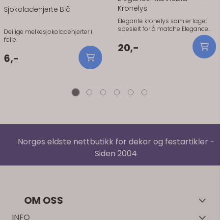
Kronelys
Sjokoladehjerte Blå
Elegante kronelys som er laget
spesielt for å matche Elegance
Deilige melkesjokoladehjerter i
servietter. Lysene er 28 cm lange
folie.
og 2,2 cm brede (standard
20,-
kronelysstørrelse). Pris er per
6,-
stykk.Elegante kronelys som er
laget spesielt for å matche
Elegance servietter. Lysene er 28
cm lange og 2,2 cm brede
(standard kronelysstørrelse). Pris
er per stykk.
Norges eldste nettbutikk for dekor og festartikler -
Siden 2004
OM OSS
Velkommen til Decorium – Norges første nettbutikk for dekor
INFO