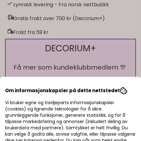
Lynrask levering - Fra norsk nettbutikk
Gratis frakt over 700 kr (Decorium+)
Frakt fra 59 kr
DECORIUM+
Få mer som kundeklubbmedlem 🎊
🎁 10% bonus på alt du handler!
Om informasjonskapsler på dette nettstedet
🎁 15% rabatt på ett kjøp
På lager
🎁 Gratis frakt over 700 kr
Vi bruker egne og tredjeparts informasjonskapsler
(cookies) og lignende teknologier for å sikre
På lager
grunnleggende funksjoner, generere statistikk, og for å
Pst! Husk å logge inn!
tilpasse markedsføring og annonser (inkludert deling av
brukerdata med partnere). Samtykket er helt frivillig. Du
Bli medlem - få gratis frakt fra 700 kr
kan velge å godta alle, avvise valgfrie, eller tilpasse valgene
dine per kategori nedenfor. Du kan når som helst endre