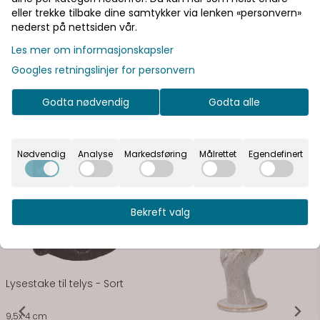
eller trekke tilbake dine samtykker via lenken «personvern»
nederst på nettsiden vår.
Informasjon
Les mer om informasjonskapsler
9,5*4
Googles retningslinjer for personvern
Godta nødvendig
Godta alle
Se flere varianter
Nødvendig
Analyse
Markedsføring
Målrettet
Egendefinert
På lager
Bekreft valg
På lager
Lysestake til telys - Sort
9,5x 4 cm