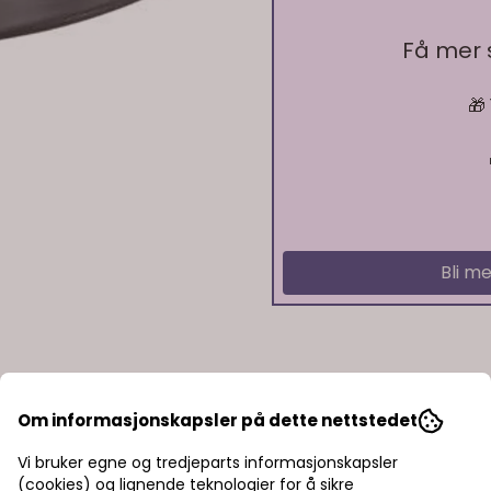
På lager
Få mer
🎁
På lager
Bli me
Om informasjonskapsler på dette nettstedet
Vi bruker egne og tredjeparts informasjonskapsler
(cookies) og lignende teknologier for å sikre