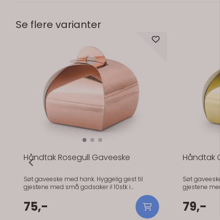
Se flere varianter
er
Håndtak Rosegull Gaveeske
Håndtak 
Søt gaveeske med hank. Hyggelig gest til
Søt gaveeske
gjestene med små godsaker i! 10stk i
gjestene med
pakken.Søt gaveeske med hank. Hyggelig gest
Søt gaveeske
til gjestene med små godsaker i! Kommer
75,-
gjestene me
79,-
flatpakket, og er veldig lett å sette sammen.
flatpakket, o
65 x 65 x 55 mm. 10stk i en pakke.
65 x 65 x 55