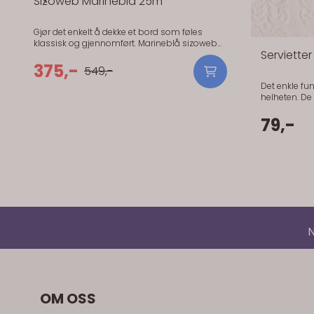
 til bilder og kort.
 eller i vindu.
N
OM OSS