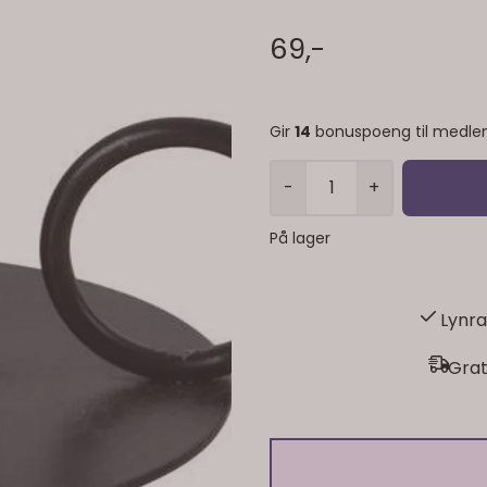
69,-
Gir
14
bonuspoeng til medle
-
+
På lager
Lynra
Grat