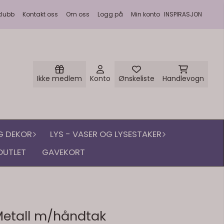
klubb
Kontakt oss
Om oss
Logg på
Min konto
INSPIRASJON
Ikke medlem
Konto
Ønskeliste
Handlevogn
G DEKOR
LYS - VASER OG LYSESTAKER
OUTLET
GAVEKORT
Metall m/håndtak