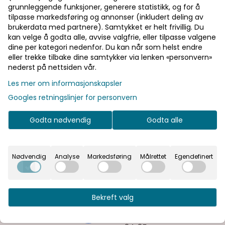
grunnleggende funksjoner, generere statistikk, og for å
tilpasse markedsføring og annonser (inkludert deling av
brukerdata med partnere). Samtykket er helt frivillig. Du
kan velge å godta alle, avvise valgfrie, eller tilpasse valgene
dine per kategori nedenfor. Du kan når som helst endre
eller trekke tilbake dine samtykker via lenken «personvern»
nederst på nettsiden vår.
Les mer om informasjonskapsler
Googles retningslinjer for personvern
Godta nødvendig
Godta alle
Nødvendig
Analyse
Markedsføring
Målrettet
Egendefinert
Gull Gaveeske
 med hank. Hyggelig gest til
 små godsaker i! 10stk i pakken.
Bekreft valg
 med hank. Hyggelig gest til
d små godsaker i! Kommer
Figur syklende matt sort m
g er veldig lett å sette sammen.
 mm. 10stk i en pakke.