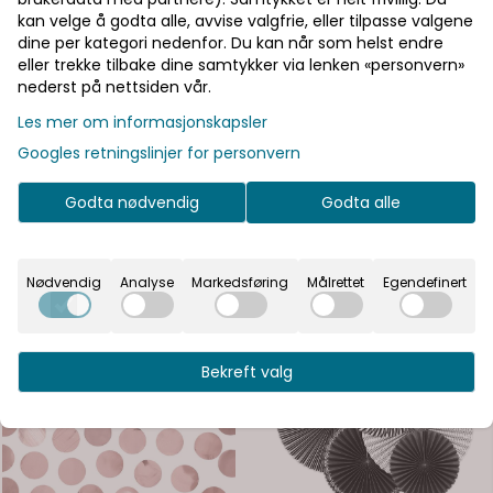
kan velge å godta alle, avvise valgfrie, eller tilpasse valgene
Bli medlem - få gratis frakt fra 700 kr
dine per kategori nedenfor. Du kan når som helst endre
eller trekke tilbake dine samtykker via lenken «personvern»
nederst på nettsiden vår.
Informasjon
Les mer om informasjonskapsler
Googles retningslinjer for personvern
Konfetti i gull som pynter opp ethvert festbord! 2,5
cm i diameter, ca 15 gram i pakken.
Godta nødvendig
Godta alle
Nødvendig
Analyse
Markedsføring
Målrettet
Egendefinert
Se flere varianter
Bekreft valg
På lager
På lager