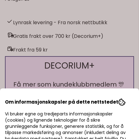
Lynrask levering - Fra norsk nettbutikk
Gratis frakt over 700 kr (Decorium+)
Frakt fra 59 kr
DECORIUM+
Få mer som kundeklubbmedlem 🎊
🎁 10% bonus på alt du handler!
Om informasjonskapsler på dette nettstedet
🎁 15% rabatt på ett kjøp
Vi bruker egne og tredjeparts informasjonskapsler
🎁 Gratis frakt over 700 kr
(cookies) og lignende teknologier for å sikre
grunnleggende funksjoner, generere statistikk, og for å
tilpasse markedsføring og annonser (inkludert deling av
På lager
På lager
Pst! Husk å logge inn!
brukerdata med partnere). Samtykket er helt frivillig. Du