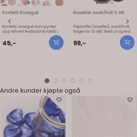
Konfetti Rosegull
Rosetter svart/hvit 5 stk
Konfetti i rosegull som pynter
Papirvifter (rosetter), svart/hvitt,
opp ethvert festbord! Konfetti i
fargemix: (5 stk). Brett ut og fest –
rosegull som pynter opp ethvert
heng i vindu, over bord eller i
festbord! 2,5 cm i diameter, ca 15
fotokrok. Varier høyde og
45,-
99,-
gram i pakken.
størrelser for en luftig installasjon.
Andre kunder kjøpte også