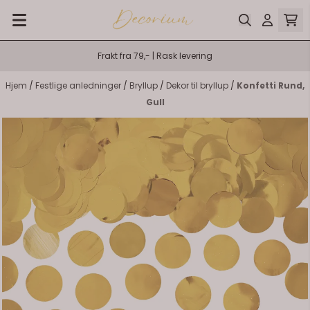
Hopp til innhold
Frakt fra 79,- | Rask levering
Hjem
/
Festlige anledninger
/
Bryllup
/
Dekor til bryllup
/
Konfetti Rund,
Gull