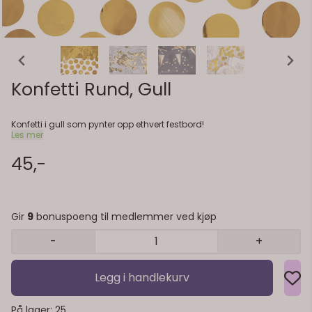
Konfetti Rund, Gull
Konfetti i gull som pynter opp ethvert festbord!
Les mer
45,-
Gir
9
bonuspoeng til medlemmer ved kjøp
-
+
Legg i handlekurv
På lager
: 25