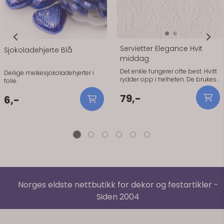
Servietter Elegance Hvit
Sjokoladehjerte Blå
middag
Det enkle fungerer ofte best. Hvitt
Deilige melkesjokoladehjerter i
rydder opp i helheten. De brukes
folie.
når du vil ha et rent og oversiktlig
bord. Holder seg pene gjennom
79,-
6,-
middagen og er enkle å brette.
Hvitt gjør at resten av
borddekkingen får mer plass.
Spesielt fint når du har blomster
eller pynt som skal synes.
Praktisk info: Størrelse: 40 x 40 cm
Antall: 15 stk Materiale: Papir (3-
lags, FSC-sertifisert) Serie:
Elegance
Norges eldste nettbutikk for dekor og festartikler -
Siden 2004