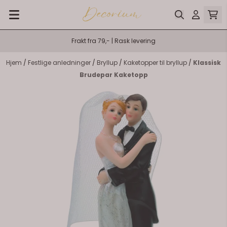
Hopp til innhold
Frakt fra 79,- | Rask levering
Hjem
/
Festlige anledninger
/
Bryllup
/
Kaketopper til bryllup
/
Klassisk
Brudepar Kaketopp