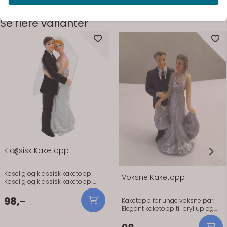
Se flere varianter
På lager
På lager
Klassisk Kaketopp
Koselig og klassisk kaketopp!
Voksne Kaketopp
Koselig og klassisk kaketopp!
Passer til alle kaker. 13 cm.
98,-
Kaketopp for unge voksne par.
Elegant kaketopp til bryllup og
sølvbryllup. Velg mellom to ulike
alternativer. Kaketopp for unge