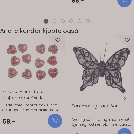
98,-
voksne par. Elegant kaketopp til
bryllup og sølvbryllup. Velg
mellom to ulike alternativer.
Andre kunder kjøpte også
Smykke Hjerte Rosa
Klistremerker 48stk
Hjerter med limpute bak slik at
Sommerfugl Lace Sort
det fungerer som et klistremerke.
Flott å pynte på bordkort eller
feste på lys eller en bordløper.
Nydelig sommerfugl med klype!
58,-
Inneholder 48 klistremerker.
Gjør seg flott i en blomsterbukett,
Size:1,5 cm. Hjerter med limpute
som bordpynt, serviettpynt eller
bak slik at det fungerer som et
bordkortholder! Klypen vender