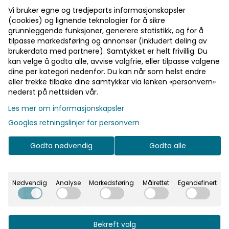
🎁 10% bonus på alt du handler!
Vi bruker egne og tredjeparts informasjonskapsler
🎁 15% rabatt på ett kjøp
(cookies) og lignende teknologier for å sikre
grunnleggende funksjoner, generere statistikk, og for å
🎁 Gratis frakt over 700 kr
tilpasse markedsføring og annonser (inkludert deling av
brukerdata med partnere). Samtykket er helt frivillig. Du
kan velge å godta alle, avvise valgfrie, eller tilpasse valgene
Pst! Husk å logge inn!
På lager
dine per kategori nedenfor. Du kan når som helst endre
eller trekke tilbake dine samtykker via lenken «personvern»
Bli medlem - få gratis frakt fra 700 kr
nederst på nettsiden vår.
Les mer om informasjonskapsler
Googles retningslinjer for personvern
Informasjon
Godta nødvendig
Godta alle
Koselig og klassisk kaketopp!
Koselig og klassisk kaketopp! Passer til alle kaker. 13
cm.
Nødvendig
Analyse
Markedsføring
Målrettet
Egendefinert
Bekreft valg