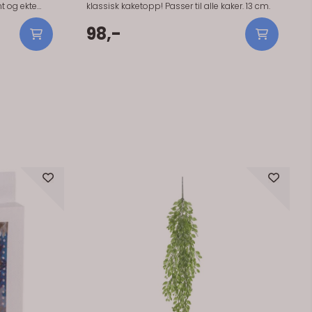
t og ekte
klassisk kaketopp! Passer til alle kaker. 13 cm.
iringen idet
98,-
guren står
k pynt til å
ne og enkle