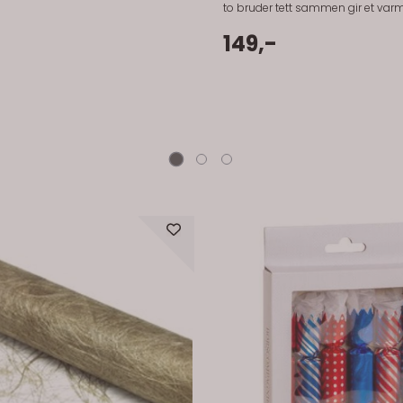
to bruder tett sammen gir et varm
uttrykk, og setter tonen for hele fe
kaken bæres frem. Perfekt for dere som vil at
149,-
bryllupskaken skal speile dere. Fi
stødig på toppen og gir akkurat no
bli lagt merke til. Passer like godt til klassiske
bryllupskaker som til mer moder
uttrykk. Praktisk info: Materiale: plast Antall: 1 stk
Motiv: to bruder