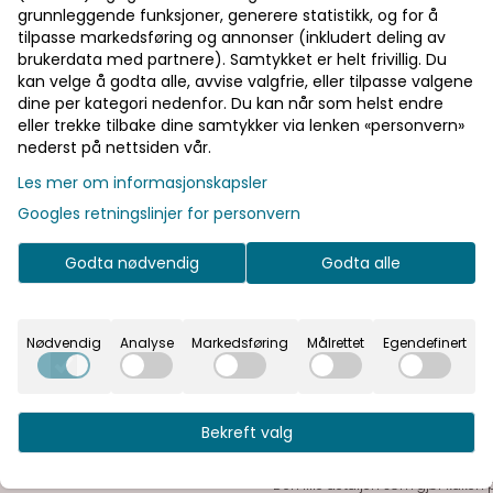
grunnleggende funksjoner, generere statistikk, og for å
tilpasse markedsføring og annonser (inkludert deling av
brukerdata med partnere). Samtykket er helt frivillig. Du
kan velge å godta alle, avvise valgfrie, eller tilpasse valgene
dine per kategori nedenfor. Du kan når som helst endre
eller trekke tilbake dine samtykker via lenken «personvern»
nederst på nettsiden vår.
Les mer om informasjonskapsler
Googles retningslinjer for personvern
På lager
På lager
Godta nødvendig
Godta alle
Nødvendig
Analyse
Markedsføring
Målrettet
Egendefinert
 Sommerfugl
Bekreft valg
Kaketopp – Bryllupsfigur L
Den lille detaljen som gjør kaken 