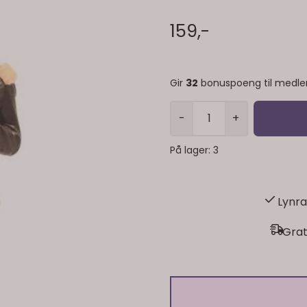
159,-
Gir
32
bonuspoeng til medl
-
+
På lager
: 3
Lynra
Grat