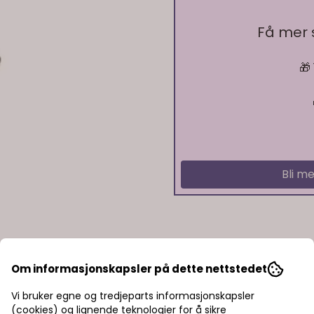
På lager
Få mer
🎁
På lager
Bli me
Om informasjonskapsler på dette nettstedet
Vi bruker egne og tredjeparts informasjonskapsler
(cookies) og lignende teknologier for å sikre