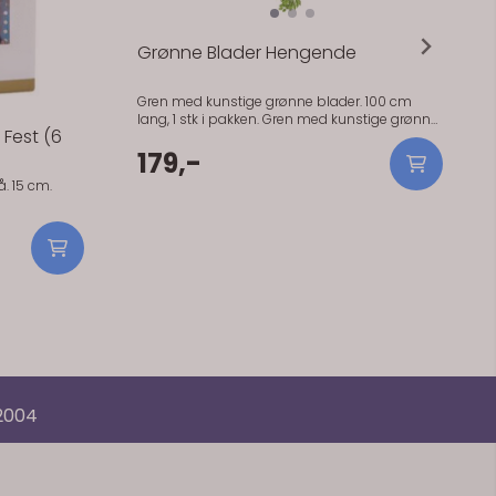
Grønne Blader Hengende
Gren med kunstige grønne blader. 100 cm
lang, 1 stk i pakken. Gren med kunstige grønne
Fest (6
blader. 100 cm lang, 1 stk i pakken. Nydelig
som bryllupsdekorasjon, eller sammen med
179,-
ballongbuer til enhver anledning.
. 15 cm.
 2004