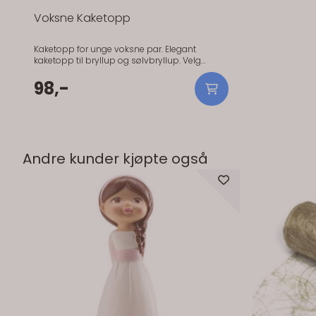
Voksne Kaketopp
Kaketopp for unge voksne par. Elegant
kaketopp til bryllup og sølvbryllup. Velg
mellom to ulike alternativer. Kaketopp for
unge voksne par. Elegant kaketopp til bryllup
98,-
og sølvbryllup. Velg mellom to ulike
alternativer.
Andre kunder kjøpte også