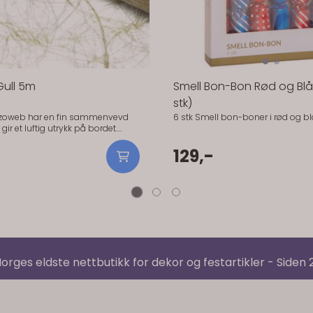
Gull 5m
Smell Bon-Bon Rød og Blå 
stk)
izoweb har en fin sammenvevd
6 stk Smell bon-boner i rød og blå
gir et luftig utrykk på bordet.
izoweb har en fin sammenvevd
gir et luftig utrykk på bordet.
129,-
er perfekt som bordløper eller
le. Slitesterkt materiale. 30cm
ng.
orges eldste nettbutikk for dekor og festartikler - Siden