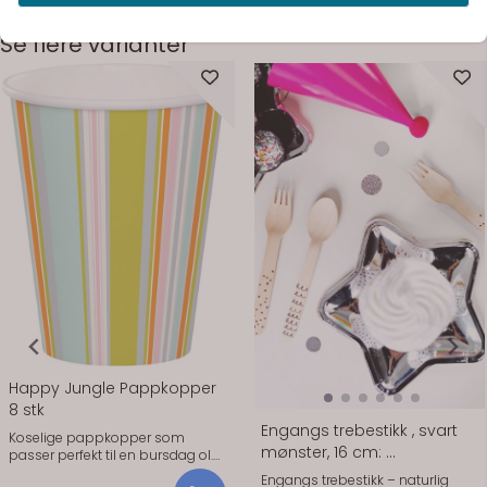
Se flere varianter
På lager
På lager
Happy Jungle Pappkopper
8 stk
Engangs trebestikk , svart
Koselige pappkopper som
mønster, 16 cm: ...
passer perfekt til en bursdag ol.
8x9,5cm 8 stk i pakken.
Engangs trebestikk – naturlig