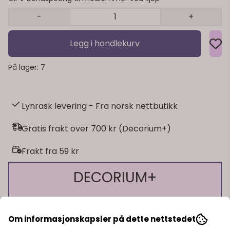
-
+
Legg i handlekurv
På lager
: 7
Lynrask levering - Fra norsk nettbutikk
Gratis frakt over 700 kr (Decorium+)
Frakt fra 59 kr
DECORIUM+
Få mer som kundeklubbmedlem 🎊
Om informasjonskapsler på dette nettstedet