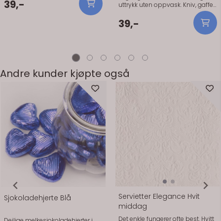
39,-
uttrykk uten oppvask. Kniv, gaffel
og skeier.
39,-
Andre kunder kjøpte også
Servietter Elegance Hvit
Sjokoladehjerte Blå
middag
Det enkle fungerer ofte best. Hvitt
Deilige melkesjokoladehjerter i