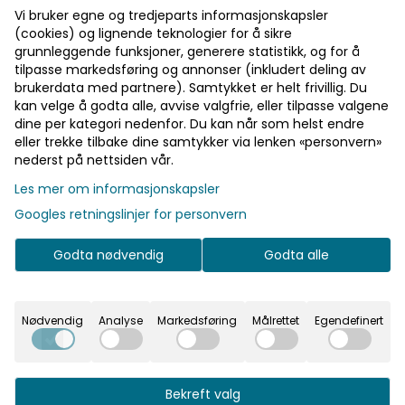
🎁 10% bonus på alt du handler!
Vi bruker egne og tredjeparts informasjonskapsler
På lager
🎁 15% rabatt på ett kjøp
(cookies) og lignende teknologier for å sikre
🎁 Gratis frakt over 700 kr
grunnleggende funksjoner, generere statistikk, og for å
På lager
tilpasse markedsføring og annonser (inkludert deling av
brukerdata med partnere). Samtykket er helt frivillig. Du
kan velge å godta alle, avvise valgfrie, eller tilpasse valgene
Pst! Husk å logge inn!
dine per kategori nedenfor. Du kan når som helst endre
eller trekke tilbake dine samtykker via lenken «personvern»
Bli medlem - få gratis frakt fra 700 kr
nederst på nettsiden vår.
Les mer om informasjonskapsler
Googles retningslinjer for personvern
Informasjon
Godta nødvendig
Godta alle
Søte papptallerkener med jungel print som passer
perfekt til en baby shower, bursdag eller til
andre anledninger. Diameter 23 cm.
Nødvendig
Analyse
Markedsføring
Målrettet
Egendefinert
Bekreft valg