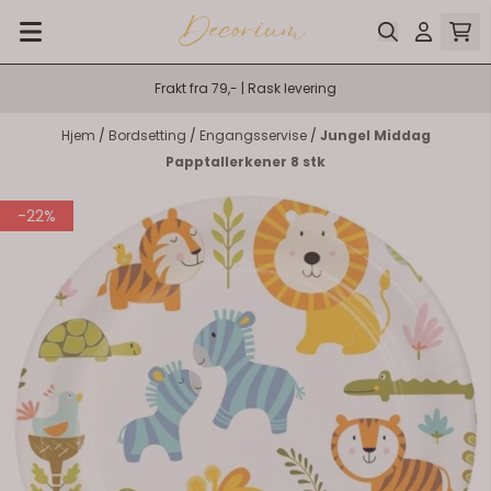
Hopp til innhold
Frakt fra 79,- | Rask levering
Hjem
/
Bordsetting
/
Engangsservise
/
Jungel Middag
Papptallerkener 8 stk
-22%