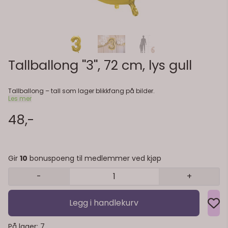
Tallballong ''3'', 72 cm, lys gull
Tallballong – tall som lager blikkfang på bilder.
Les mer
48,-
Gir
10
bonuspoeng til medlemmer ved kjøp
-
+
Legg i handlekurv
På lager
: 7