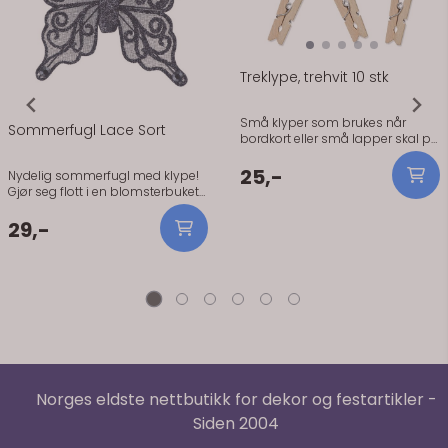
Treklype, trehvit 10 stk
Små klyper som brukes når
Sommerfugl Lace Sort
bordkort eller små lapper skal på
plass. De er enkle å feste navn,
bilder eller beskjeder med. Mange
25,-
Nydelig sommerfugl med klype!
bruker dem også på gaveposer
Gjør seg flott i en blomsterbukett,
eller små detaljer rundt bordet.
som bordpynt, serviettpynt eller
Treverket gir et rolig uttrykk. Fin
bordkortholder! Klypen vender
29,-
sammen med papir, lin og lyse
åpningen opp, ikke ned. Size:
bord. Praktisk info: - Antall: 10 stk -
100mm Nydelig sommerfugl
Materiale: Tre - Farge: Natur
med klype! Gjør seg flott i en
blomsterbukett, som bordpynt,
serviettpynt eller bordkortholder!
Klypen vender åpningen opp,
ikke ned. Size: 100mm
Norges eldste nettbutikk for dekor og festartikler -
Siden 2004