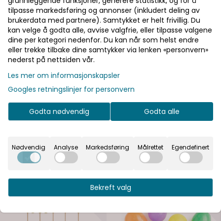
grunnleggende funksjoner, generere statistikk, og for å
tilpasse markedsføring og annonser (inkludert deling av
Bli medlem - få gratis frakt fra 700 kr
brukerdata med partnere). Samtykket er helt frivillig. Du
kan velge å godta alle, avvise valgfrie, eller tilpasse valgene
På lager
På lager
dine per kategori nedenfor. Du kan når som helst endre
eller trekke tilbake dine samtykker via lenken «personvern»
Informasjon
nederst på nettsiden vår.
Folieballong tall '3'', 72 cm, lys gull.
Les mer om informasjonskapsler
Googles retningslinjer for personvern
Kan fylles med helium for svev eller luft og
teipes/henges på vegg.
Godta nødvendig
Godta alle
Tips: Kombiner med ballonger i samme fargetone og
en girlander for en komplett fotovegg.
Nødvendig
Analyse
Markedsføring
Målrettet
Egendefinert
Se flere varianter
Bekreft valg
På lager