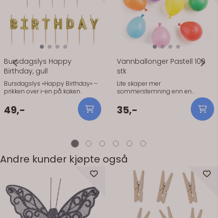
På lager
Bursdagslys Happy
Vannballonger Pastell 100
Birthday, gull
stk
Bursdagslys «Happy Birthday» –
Lite skaper mer
prikken over i-en på kaken.
sommerstemning enn en
vannballongkrig. Med mange
ballonger i pakken er det enkelt å
49,-
35,-
gjøre klar til lek i hagen eller på
sommerfesten. Ballongene
kommer i flere pastellfarger og
fylles med vann før bruk. De
passer godt til bursdager,
sommeravslutninger og andre
Andre kunder kjøpte også
dager der både barn og voksne
har lyst til å være med på moroa.
Praktisk informasjon Antall: 100
stk Farger: Pastellmiks
Bruksområde: Vannlek Materiale:
Lateks Produsent: PartyDeco Tips
Fyll ballongene rett før de skal
brukes. Da holder de seg best.