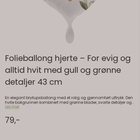
Folieballong hjerte – For evig og
alltid hvit med gull og grønne
detaljer 43 cm
En elegant bryllupsballong med et rolig og gjennomført uttrykk. Den
hvite bakgrunnen kombinert med grønne blader, svarte detaljer og
gullfarget hjerte gjør at den passer like fint til moderne bryllup som til
Les mer
mer naturlige og romantiske tema. Teksten «For evig og alltid» står i
sentrum. Fin alene, men ekstra flott sammen med grønne, hvite eller
79,-
champagnefargede ballonger rundt gavebordet, dessertbordet
eller i en ballongbukett. Praktisk info: 1 stk folieballong Hjerteform
Størrelse: ca. 43 cm (17") Kan fylles med helium eller luft
Selvlukkende ventil