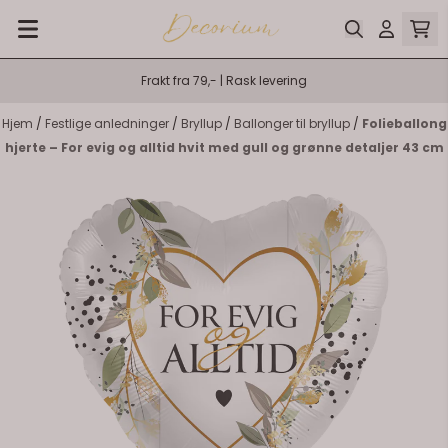
Hopp til innhold
Frakt fra 79,- | Rask levering
Hjem
/
Festlige anledninger
/
Bryllup
/
Ballonger til bryllup
/
Folieballong
hjerte – For evig og alltid hvit med gull og grønne detaljer 43 cm