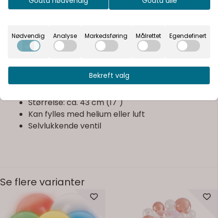
Godta nødvendig
Godta alle
På lager
Teksten «For evig og alltid» står i sentrum. Fin alene,
men ekstra flott sammen med grønne, hvite eller
champagnefargede ballonger rundt gavebordet,
På lager
Nødvendig
Analyse
Markedsføring
Målrettet
Egendefinert
dessertbordet eller i en ballongbukett.
Praktisk info:
Bekreft valg
1 stk folieballong
Hjerteform
Størrelse: ca. 43 cm (17")
Kan fylles med helium eller luft
Selvlukkende ventil
Se flere varianter