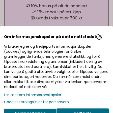
🎁 10% bonus på alt du handler!
🎁 15% rabatt på ett kjøp
🎁 Gratis frakt over 700 kr
Pst! Husk å logge inn!
Om informasjonskapsler på dette nettstedet
Bli medlem - få gratis frakt fra 700 kr
Vi bruker egne og tredjeparts informasjonskapsler
(cookies) og lignende teknologier for å sikre
grunnleggende funksjoner, generere statistikk, og for å
tilpasse markedsføring og annonser (inkludert deling av
Informasjon
brukerdata med partnere). Samtykket er helt frivillig. Du
kan velge å godta alle, avvise valgfrie, eller tilpasse valgene
En elegant bryllupsballong med et rolig og
dine per kategori nedenfor. Du kan når som helst endre
eller trekke tilbake dine samtykker via lenken «personvern»
gjennomført uttrykk. Den hvite bakgrunnen
nederst på nettsiden vår.
kombinert med grønne blader, svarte detaljer og
gullfarget hjerte gjør at den passer like fint til
Les mer om informasjonskapsler
moderne bryllup som til mer naturlige og
Googles retningslinjer for personvern
romantiske tema.