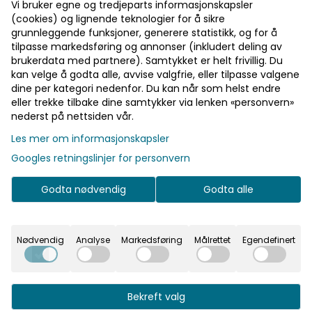
Pst! Husk å logge inn!
Vi bruker egne og tredjeparts informasjonskapsler
(cookies) og lignende teknologier for å sikre
Bli medlem - få gratis frakt fra 700 kr
grunnleggende funksjoner, generere statistikk, og for å
tilpasse markedsføring og annonser (inkludert deling av
brukerdata med partnere). Samtykket er helt frivillig. Du
kan velge å godta alle, avvise valgfrie, eller tilpasse valgene
Informasjon
dine per kategori nedenfor. Du kan når som helst endre
På lager
På lager
eller trekke tilbake dine samtykker via lenken «personvern»
Brukes som en del av antrekket i utdrikningslag eller
nederst på nettsiden vår.
bryllup.
Les mer om informasjonskapsler
Settes på hodet og gir et tydelig festpreg. Kan
Googles retningslinjer for personvern
brukes av bruden alene eller av flere i gruppen.
Godta nødvendig
Godta alle
Sitter lett og er enkel å ta av og på.
Praktisk info: - Diameter: ca. 17 cm - Farger: Mix -
Type: Blomsterkrans
Nødvendig
Analyse
Markedsføring
Målrettet
Egendefinert
Bekreft valg