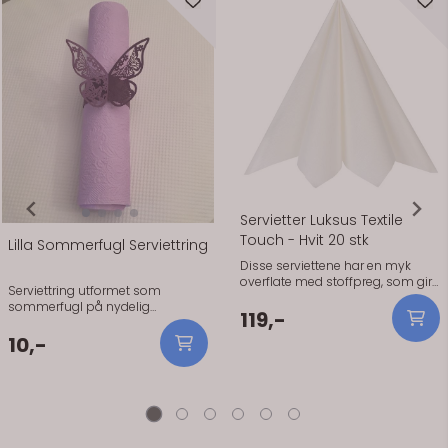
Servietter Luksus Textile
Touch - Hvit 20 stk
Lilla Sommerfugl Serviettring
Disse serviettene har en myk
overflate med stoffpreg, som gir
Serviettring utformet som
bordet et mer gjennomført og
sommerfugl på nydelig
rolig uttrykk. De holder fasongen
119,-
perlemorpapir.Serviettringer
fint og er enkle å brette, enten du
utformet som sommerfugl på
10,-
går for klassiske folder eller vil
nydelig perlemorpapir.
gjøre litt mer ut av detaljene på
bordet. Dette er et godt valg når
du vil at bordet skal se skikkelig
bra ut, uten å gjøre det
komplisert. De kjennes
behagelige i bruk og holder seg