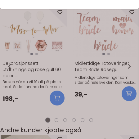
Se flere varianter
På lager
På lager
Dekorasjonssett
Midlertidige Tatoveringer
utdrikningslag rose gull 60
Team Bride Rosegull
deler ...
Midlertidige tatoveringer som
Brukes når du vil få alt på plass
sitter på hele kvelden. Kan vaskes
raskt. Settet inneholder flere deler
av dagen etter. Festlige i
som dekker bord og rom, og gjør
utdrikningslag! Midlertidige
39,-
det enkelt å komme i gang uten å
198,-
tatoveringer som sitter på hele
plukke enkeltprodukter. Passer
kvelden. Kan vaskes av dagen
godt når dere skal pynte et sted
etter. Festlige i utdrikningslag! 13
før dere starter. Praktisk info: -
stk i pakken.
Antall deler: 60 stk - Farge: Rose
gull - Tema: Utdrikningslag
Andre kunder kjøpte også