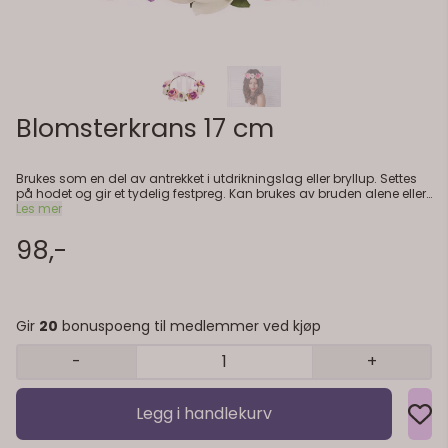
Blomsterkrans 17 cm
Brukes som en del av antrekket i utdrikningslag eller bryllup. Settes
på hodet og gir et tydelig festpreg. Kan brukes av bruden alene eller
av flere i gruppen. Sitter lett og er enkel å ta av og på. Praktisk info: -
Les mer
Diameter: ca. 17 cm - Farger: Mix - Type: Blomsterkrans
98,-
Gir
20
bonuspoeng til medlemmer ved kjøp
-
+
Legg i handlekurv