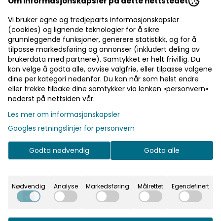
Om informasjonskapsler på dette nettstedet
r selfie. 20 cm.
Vi bruker egne og tredjeparts informasjonskapsler
r selfie. 20 cm.
(cookies) og lignende teknologier for å sikre
grunnleggende funksjoner, generere statistikk, og for å
tilpasse markedsføring og annonser (inkludert deling av
brukerdata med partnere). Samtykket er helt frivillig. Du
kan velge å godta alle, avvise valgfrie, eller tilpasse valgene
dine per kategori nedenfor. Du kan når som helst endre
eller trekke tilbake dine samtykker via lenken «personvern»
nederst på nettsiden vår.
Les mer om informasjonskapsler
Googles retningslinjer for personvern
Godta nødvendig
Godta alle
Nødvendig
Analyse
Markedsføring
Målrettet
Egendefinert