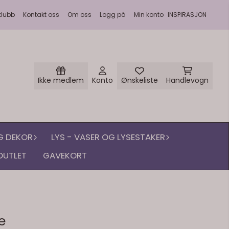
klubb
Kontakt oss
Om oss
Logg på
Min konto
INSPIRASJON
Ikke medlem
Konto
Ønskeliste
Handlevogn
G DEKOR
LYS - VASER OG LYSESTAKER
OUTLET
GAVEKORT
e