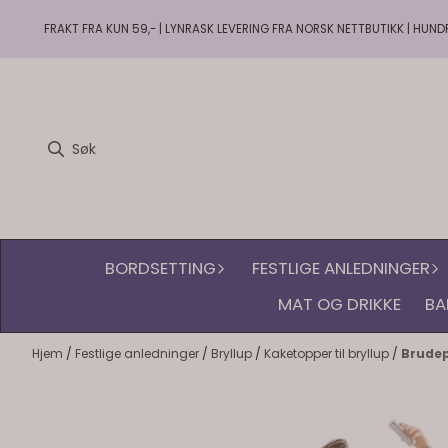
Hopp til innhold
FRAKT FRA KUN 59,- | LYNRASK LEVERING FRA NORSK NETTBUTIKK | HUND
BORDSETTING
FESTLIGE ANLEDNINGER
MAT OG DRIKKE
BA
Hjem
/
Festlige anledninger
/
Bryllup
/
Kaketopper til bryllup
/
Brudep