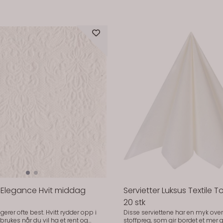
r Elegance Hvit middag
Servietter Luksus Textile T
20 stk
gerer ofte best. Hvitt rydder opp i
Disse serviettene har en myk ove
stoffpreg, som gir bordet et mer