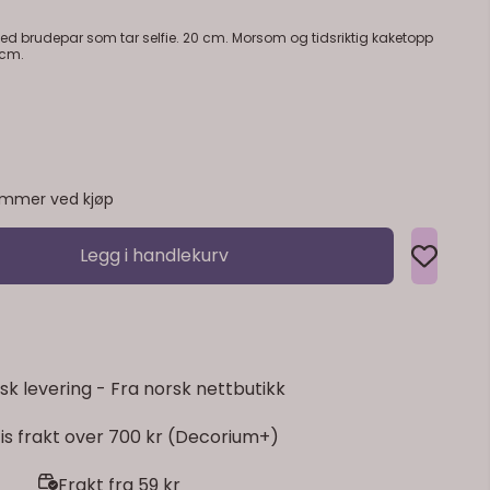
 tar selfie. 20 cm. Morsom og tidsriktig kaketopp
 cm.
emmer ved kjøp
Legg i handlekurv
sk levering - Fra norsk nettbutikk
is frakt over 700 kr (Decorium+)
Frakt fra 59 kr