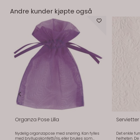
Andre kunder kjøpte også
Organza Pose Lilla
Serviette
Nydelig organzapose med snøring. Kan fylles
Det enkle fun
med bryllupskonfetti/ris, eller brukes som
helheten. De brukes når du vil ha et rent og