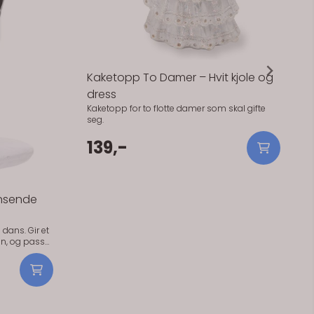
På lager
Kaketopp To Damer – Hvit kjole og
dress
Kaketopp for to flotte damer som skal gifte
seg.
139,-
nsende
. Gir et
en, og passer
e bryllup. En
. Også
psdagen.