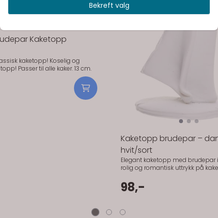
Bekreft valg
På lager
På lager
Brudepar Kaketopp
sk kaketopp! Koselig og
klassisk kaketopp! Passer til alle kaker. 13 cm.
Kaketopp brudepar – da
hvit/sort
Elegant kaketopp med brudepar i dans
rolig og romantisk uttrykk på kak
godt til både klassiske og modern
enkel måte å løfte helheten på bordet
98,-
fin som et lite minne etter bryllu
Detaljer: – Motiv: Brudepar som danser, 14 cm
– Farge: Hvit / sort – Materiale: Resin/plast –
Bruk: Kaketopp bryllup