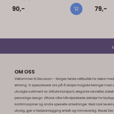
favours med litt sjokolade i til hver gjest.
oversiktlig 
100mm x 75mm. 10 stk pr pakke.
90,-
middagen og er enk
79,-
resten av bo
Spesielt fint
som skal synes. Praktisk info: Større
cm Antall: 15
sertifisert) S
N
OM OSS
Velkommen til Decorium – Norges første nettbutikk for dekor med
erfaring. Vi spesialiserer oss på å skape magiske feiringer med 
utvalgte sortiment av stilfulle bordpynt, elegante servietter, kake
personlige design. Utforsk våre håndplukkede detaljer for bryllup
konfirmasjoner og andre spesielle anledninger. Med rask levering
utvalg, gjør vi festplanlegging enkelt og minneverdig. Besøk Dec