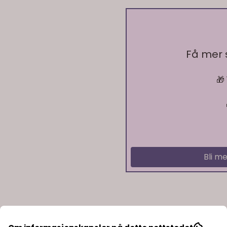
Få mer
🎁
Ikke på lager
Bli me