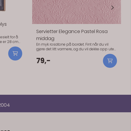
lys
Servietter Elegance Pastel Rosa
sielt for å
middag
ne er 28 cm
En myk rosatone på bordet. Fint når du vil
gjøre det litt varmere, og du vil dekke opp uten
k.Elegante
å bruke tid på detaljer. Den rosa tonen passer
r å matche
godt sammen med hvitt og lyse tekstiler.
79,-
 cm lange og
Praktisk info: - Størrelse: 40 x 40 cm - Antall: 15
ørrelse).
stk - Materiale: Papir (3-lags, FSC-sertifisert) -
Serie: Elegance
 2004