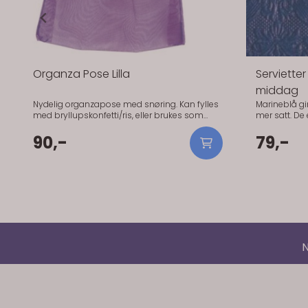
Organza Pose Lilla
Serviette
middag
Nydelig organzapose med snøring. Kan fylles
Marineblå gir 
med bryllupskonfetti/ris, eller brukes som
mer satt. De er gode når du vil ha en tydelig
favours med litt sjokolade i til hver gjest.
kontrast. Ho
100mm x 75mm. 10 stk pr pakke.
90,-
måltidet og tåler litt
79,-
spesielt godt
rolig kontrast uten
Størrelse: 40
Papir (3-lags
N