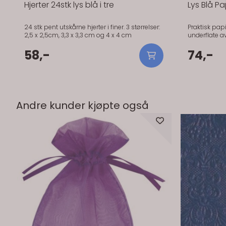
Hjerter 24stk lys blå i tre
Lys Blå P
24 stk pent utskårne hjerter i finer. 3 størrelser:
Praktisk pap
2,5 x 2,5cm, 3,3 x 3,3 cm og 4 x 4 cm
underflate av plast. Prakti
overflate av 
58,-
seg like flot
74,-
kan klippes i
Andre kunder kjøpte også