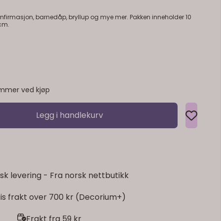
onfirmasjon, barnedåp, bryllup og mye mer. Pakken inneholder 10
 cm.
mmer ved kjøp
Legg i handlekurv
sk levering - Fra norsk nettbutikk
is frakt over 700 kr (Decorium+)
Frakt fra 59 kr