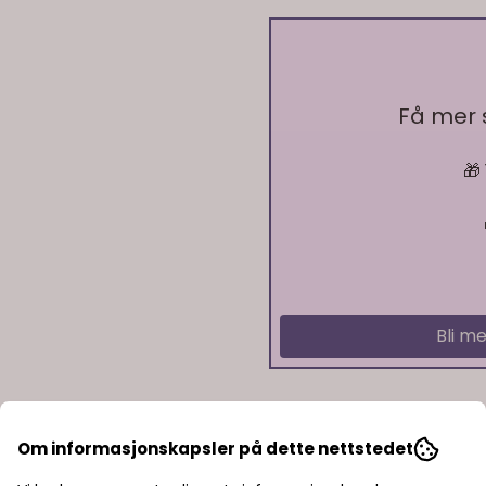
På lager
Få mer
🎁
På lager
Bli me
Om informasjonskapsler på dette nettstedet