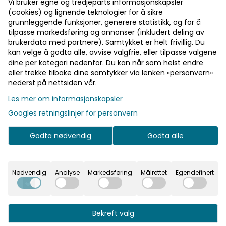
Vi bruker egne og tredjeparts informasjonskapsler
(cookies) og lignende teknologier for å sikre
grunnleggende funksjoner, generere statistikk, og for å
tilpasse markedsføring og annonser (inkludert deling av
brukerdata med partnere). Samtykket er helt frivillig. Du
kan velge å godta alle, avvise valgfrie, eller tilpasse valgene
dine per kategori nedenfor. Du kan når som helst endre
eller trekke tilbake dine samtykker via lenken «personvern»
nederst på nettsiden vår.
På lager
Les mer om informasjonskapsler
På lager
Googles retningslinjer for personvern
Godta nødvendig
Godta alle
Bordkort - Hvit med gullpri
Nødvendig
Analyse
Markedsføring
Målrettet
Egendefinert
De søteste små bordkortene til k
barnedåp, bryllup og mye mer. P
inneholder 10 bordkort i papp so
cm.
49,-
Bekreft valg