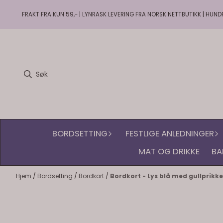
Hopp til innhold
FRAKT FRA KUN 59,- | LYNRASK LEVERING FRA NORSK NETTBUTIKK | HUND
BORDSETTING
FESTLIGE ANLEDNINGER
MAT OG DRIKKE
BA
Hjem
/
Bordsetting
/
Bordkort
/
Bordkort - Lys blå med gullprikke