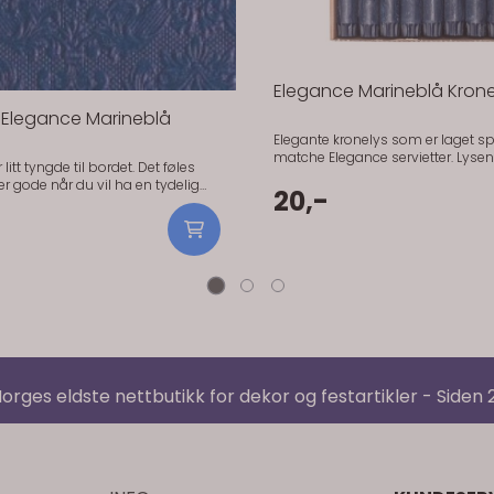
Elegance Marineblå Krone
r Elegance Marineblå
Elegante kronelys som er laget spe
matche Elegance servietter. Lyse
litt tyngde til bordet. Det føles
lange og 2,2 cm brede (standard
kronelysstørrelse). Pris er per styk
20,-
lder seg pene gjennom hele
kronelys som er laget spesielt fo
 bruk. Fargen gjør seg
Elegance servietter. Lysene er 28
 mot hvitt servise. Gir en klar og
2,2 cm brede (standard kronelysst
 å bli skarp. Praktisk info:
Pris er per stykk.
 x 40 cm Antall: 15 stk Materiale:
, FSC-sertifisert) Serie: Elegance
orges eldste nettbutikk for dekor og festartikler - Siden