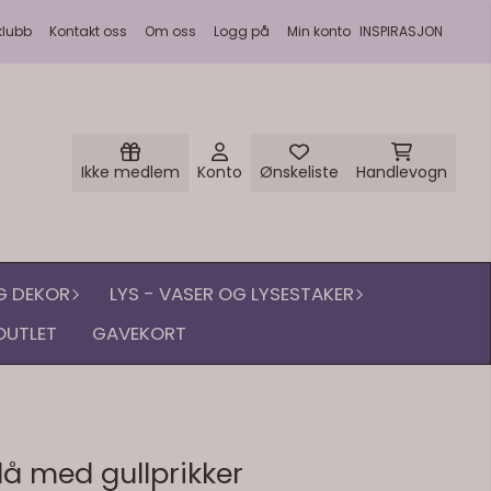
klubb
Kontakt oss
Om oss
Logg på
Min konto
INSPIRASJON
Ikke medlem
Konto
Ønskeliste
Handlevogn
G DEKOR
LYS - VASER OG LYSESTAKER
OUTLET
GAVEKORT
lå med gullprikker