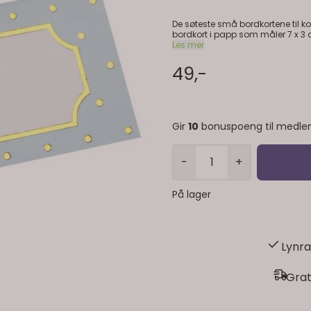
De søteste små bordkortene til k
bordkort i papp som måler 7 x 3
Les mer
49,-
Gir
10
bonuspoeng til medle
-
+
På lager
Lynra
Grat