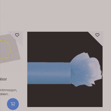
På lager
kker
onfirmasjon,
akken
m måler 7 x 3