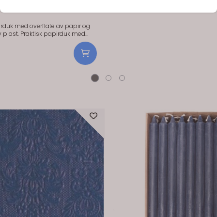
apirduk 137x274cm
irduk med overflate av papir og
sk papirduk med
papir og underflate av plast. Gjør
t i bursdag som til bryllup. Duken
 mindre str. Størrelse: 137x274cm