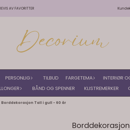
Kunde
REVIS AV FAVORITTER
PERSONLIG
TILBUD
FARGETEMA
INTERIØR O
LLONGER
BÅND OG SPENNER
KLISTREMERKER
/
Borddekorasjon Tall i gull - 60 år
Borddekorasjon T