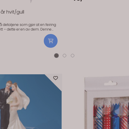
har en glitrende overflate som fa
gir bordet et festlig uttrykk. Det står stødig av
seg selv og passer godt på kakeb
år hvit/gull
gavebord eller som en del av bo
En enkel pynt som gjør mye – ute
trenger å bruke tid på avansert dekor. Pr
å detaljene som gjør at en feiring
info: Størrelse: ca. 11 x 10 cm Materiale: Plast
 – dette er en av dem. Denne
(polystyren) Farge: Gull Antall: 1 stk Tips:
gullfarget “60” gir en klassisk og
Kombiner med ballonger, lys eller 
ering av dagen. Praktisk info
gull og hvitt for et gjennomført utt
ps Perfekt til
et, men også fin på stol eller
 å understreke temaet