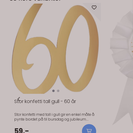
På lager
Stor konfetti tall gull - 60 år
Stor konfetti med tall i gull gir en enkel måte å
pynte bordet på til bursdag og jubileum.
Perfekt når du vil skape en festlig stemning
uten å bruke mye tid på dekor. Disse tallene er
59,-