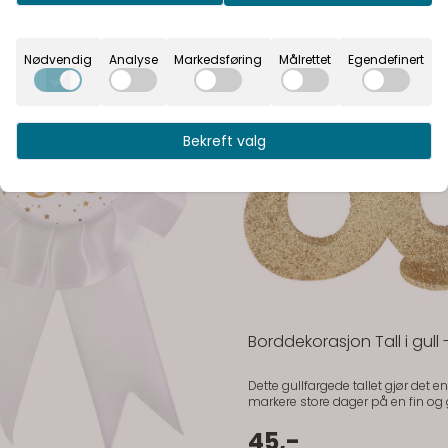
Nødvendig
Analyse
Markedsføring
Målrettet
Egendefinert
Bekreft valg
På lager
På lager
Borddekorasjon Tall i gull 
Dette gullfargede tallet gjør det en
markere store dager på en fin og
måte. Perfekt til bursdag og jubileum der du
vil ha en liten detalj som faktisk synes.
45,-