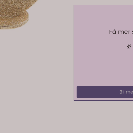
Få mer
🎁
På lager
Bli me
På lager