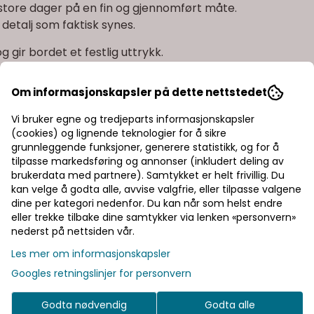
 store dager på en fin og gjennomført måte.
n detalj som faktisk synes.
 gir bordet et festlig uttrykk.
ebord, gavebord eller som en del av borddekkingen.
Om informasjonskapsler på dette nettstedet
bruke tid på avansert dekor.
Vi bruker egne og tredjeparts informasjonskapsler
(cookies) og lignende teknologier for å sikre
grunnleggende funksjoner, generere statistikk, og for å
tilpasse markedsføring og annonser (inkludert deling av
brukerdata med partnere). Samtykket er helt frivillig. Du
kan velge å godta alle, avvise valgfrie, eller tilpasse valgene
dine per kategori nedenfor. Du kan når som helst endre
eller trekke tilbake dine samtykker via lenken «personvern»
gull og hvitt for et gjennomført uttrykk.
nederst på nettsiden vår.
Les mer om informasjonskapsler
Googles retningslinjer for personvern
Godta nødvendig
Godta alle