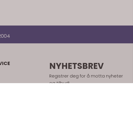
 2004
VICE
NYHETSBREV
Registrer deg for å motta nyheter
og tilbud!
E-post
Registrer