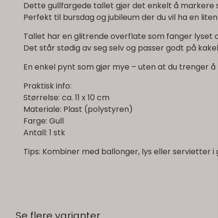
Dette gullfargede tallet gjør det enkelt å markere
Perfekt til bursdag og jubileum der du vil ha en lite
Tallet har en glitrende overflate som fanger lyset og
Det står stødig av seg selv og passer godt på kak
En enkel pynt som gjør mye – uten at du trenger å 
Praktisk info:
Størrelse: ca. 11 x 10 cm
Materiale: Plast (polystyren)
Farge: Gull
Antall: 1 stk
Tips: Kombiner med ballonger, lys eller servietter i 
Se flere varianter