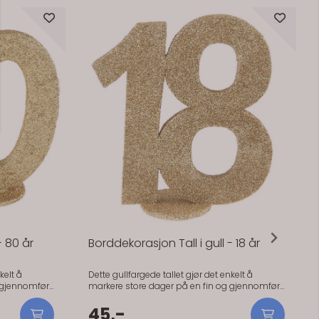
På lager
- 80 år
Borddekorasjon Tall i gull - 18 år
kelt å
Dette gullfargede tallet gjør det enkelt å
 gjennomført
markere store dager på en fin og gjennomført
måte. Perfekt til bursdag og jubileum der du
 Tallet
vil ha en liten detalj som faktisk synes. Tallet
45,-