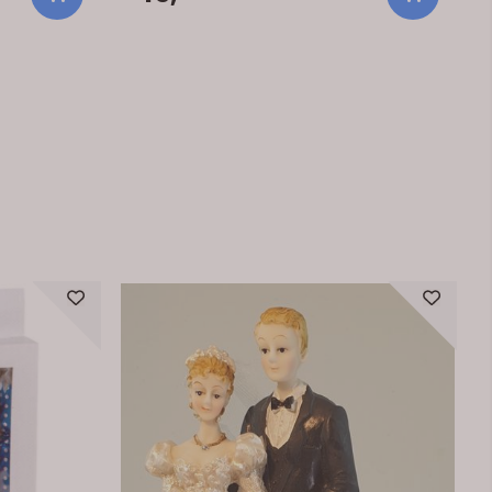
nger lyset og
har en glitrende overflate som fanger lyset og
gir bordet et festlig uttrykk. Det står stødig av
ord,
seg selv og passer godt på kakebord,
rddekkingen.
gavebord eller som en del av borddekkingen.
n at du
En enkel pynt som gjør mye – uten at du
aktisk
trenger å bruke tid på avansert dekor. Praktisk
info: Størrelse: ca. 11 x 10 cm Materiale: Plast
(polystyren) Farge: Gull Antall: 1 stk Tips:
servietter i
Kombiner med ballonger, lys eller servietter i
rykk.
gull og hvitt for et gjennomført uttrykk.