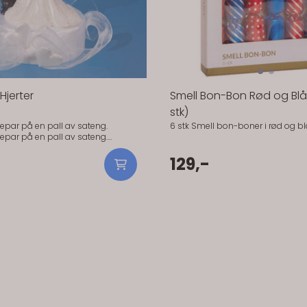
Hjerter
Smell Bon-Bon Rød og Blå 
stk)
epar på en pall av sateng.
6 stk Smell bon-boner i rød og blå
epar på en pall av sateng.
g hvite hjerter.
129,-