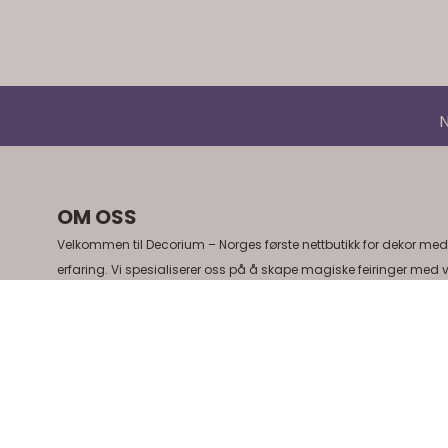
N
OM OSS
Velkommen til Decorium – Norges første nettbutikk for dekor med
erfaring. Vi spesialiserer oss på å skape magiske feiringer med 
utvalgte sortiment av stilfulle bordpynt, elegante servietter, kake
personlige design. Utforsk våre håndplukkede detaljer for bryllup
konfirmasjoner og andre spesielle anledninger. Med rask levering
utvalg, gjør vi festplanlegging enkelt og minneverdig. Besøk Dec
skape uforglemmelige øyeblikk.