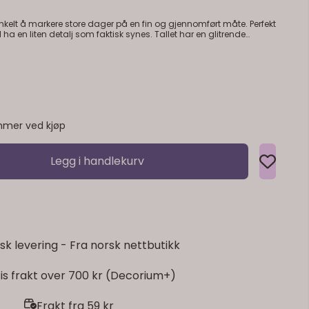
nkelt å markere store dager på en fin og gjennomført måte. Perfekt
n detalj som faktisk synes. Tallet har en glitrende
kk. Det står stødig av seg selv og passer
v borddekkingen. En enkel pynt som gjør mye –
rrelse: ca. 11 x 10 cm Materiale:
mer ved kjøp
Legg i handlekurv
sk levering - Fra norsk nettbutikk
is frakt over 700 kr (Decorium+)
Frakt fra 59 kr