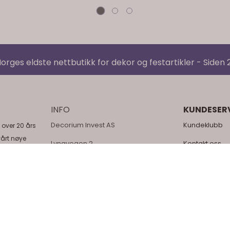
orges eldste nettbutikk for dekor og festartikler - Siden
INFO
KUNDESER
Decorium Invest AS
Kundeklubb
 over 20 års
vårt nøye
Lyngvegen 2
Kontakt oss
topper og
5914 ISDALSTØ
Tilbud
, dåp,
 og et variert
Org. nr. 998682053
Om oss
orium for å
Tlf:
+4740435494
Logg på
post@decorium.no
Min konto