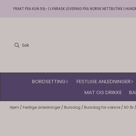
Hopp til innhold
FRAKT FRA KUN 59,- | LYNRASK LEVERING FRA NORSK NETTBUTIKK | HUND
BORDSETTING
FESTLIGE ANLEDNINGER
MAT OG DRIKKE
BA
Hjem
/
Festlige anledninger
/
Bursdag
/
Bursdag for voksne
/
60 år