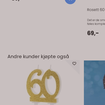
større enn vanlig konfetti og blir derfor godt
synlige på bordet. De har en glitrende
overflate som fanger lyset fint og gir et mer
Rosett 60 
gjennomført uttrykk. Kan brukes som
bordpynt, på gavebord eller som en del av
dekor rundt kaken. En liten detalj som gjør
Det er de sm
mye. Praktisk info: Størrelse: ca. 20 x 18 cm
føles komplett
Materiale: Kartong Farge: Gull Antall: 4 stk Tips:
rosetten med 
Kombiner med ballonger, lys og servietter i
gjennomført mark
69,-
gull eller nøytrale toner for et helhetlig uttrykk.
Farge: Hvit og gull Motiv: 60 Ti
bursdagsbarn
gavebord for
Andre kunder kjøpte også