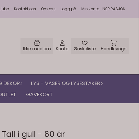
klubb
Kontakt oss
Om oss
Logg på
Min konto
INSPIRASJON
Ikke medlem
Konto
Ønskeliste
Handlevogn
G DEKOR
LYS - VASER OG LYSESTAKER
OUTLET
GAVEKORT
all i gull - 60 år