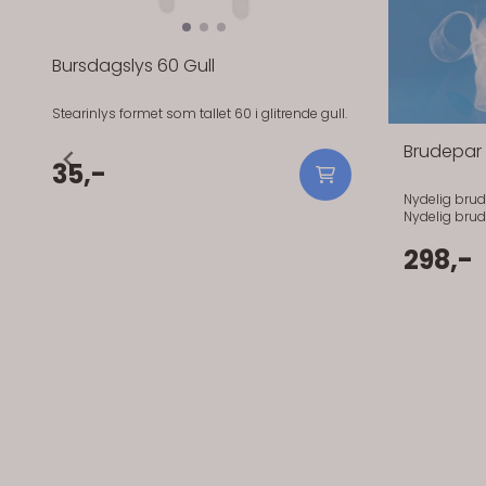
Bursdagslys 60 Gull
Stearinlys formet som tallet 60 i glitrende gull.
Brudepar 
35,-
Nydelig brud
Nydelig brud
Satengbånd o
298,-