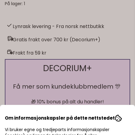
På lager
: 1
Lynrask levering - Fra norsk nettbutikk
Gratis frakt over 700 kr (Decorium+)
Frakt fra 59 kr
DECORIUM+
Få mer som kundeklubbmedlem 🎊
🎁 10% bonus på alt du handler!
🎁 15% rabatt på ett kjøp
🎁 Gratis frakt over 700 kr
Om informasjonskapsler på dette nettstedet
Vi bruker egne og tredjeparts informasjonskapsler