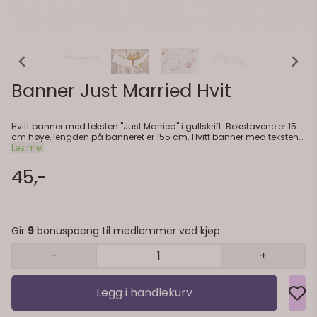
Banner Just Married Hvit
Hvitt banner med teksten "Just Married" i gullskrift. Bokstavene er 15
cm høye, lengden på banneret er 155 cm. Hvitt banner med teksten
"Just Married" i gullskrift. Bokstavene er 15 cm høye, lengden på
Les mer
banneret er 155 cm.
45,-
Gir
9
bonuspoeng til medlemmer ved kjøp
-
+
Legg i handlekurv