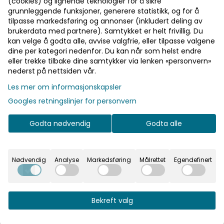
Pst! Husk å logge inn!
(cookies) og lignende teknologier for å sikre
grunnleggende funksjoner, generere statistikk, og for å
Bli medlem - få gratis frakt fra 700 kr
tilpasse markedsføring og annonser (inkludert deling av
brukerdata med partnere). Samtykket er helt frivillig. Du
kan velge å godta alle, avvise valgfrie, eller tilpasse valgene
dine per kategori nedenfor. Du kan når som helst endre
På lager
På lager
Informasjon
eller trekke tilbake dine samtykker via lenken «personvern»
nederst på nettsiden vår.
Hvitt banner med teksten "Just Married" i gullskrift.
Les mer om informasjonskapsler
Bokstavene er 15 cm høye, lengden på banneret er
Googles retningslinjer for personvern
155 cm.
Godta nødvendig
Godta alle
Hvitt banner med teksten "Just Married" i gullskrift.
Bokstavene er 15 cm høye, lengden på banneret er
155 cm.
Nødvendig
Analyse
Markedsføring
Målrettet
Egendefinert
Bekreft valg
Se flere varianter