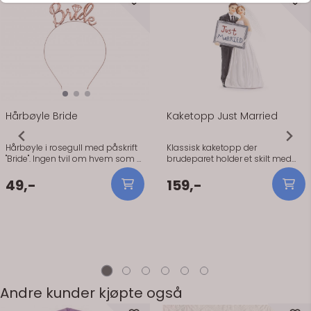
På lager
På lager
Hårbøyle Bride
Kaketopp Just Married
Hårbøyle i rosegull med påskrift
Klassisk kaketopp der
"Bride". Ingen tvil om hvem som er
brudeparet holder et skilt med
bruden under utdrikningslaget
teksten "Just Married". 14.5 cm høy.
med denne! Hårbøyle i rosegull
Klassisk kaketopp der
49,-
159,-
med påskrift "Bride". Ingen tvil om
brudeparet holder et skilt med
hvem som er bruden under
teksten "Just Married". 14.5 cm høy.
utdrikningslaget med denne! I
metall, må 13,5 x 19 cm. Pris pr stk.
Andre kunder kjøpte også