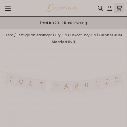
Hopp til innhold
Frakt fra 79,- | Rask levering
Hjem
/
Festlige anledninger
/
Bryllup
/
Dekor til bryllup
/
Banner Just
Married Hvit