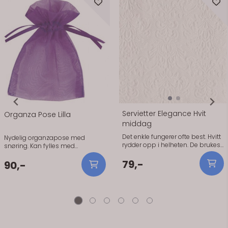
Servietter Elegance Hvit
Organza Pose Lilla
middag
Det enkle fungerer ofte best. Hvitt
Nydelig organzapose med
rydder opp i helheten. De brukes
snøring. Kan fylles med
når du vil ha et rent og oversiktlig
bryllupskonfetti/ris, eller brukes
bord. Holder seg pene gjennom
79,-
som favours med litt sjokolade i
90,-
middagen og er enkle å brette.
til hver gjest. 100mm x 75mm. 10
Hvitt gjør at resten av
stk pr pakke.
borddekkingen får mer plass.
Spesielt fint når du har blomster
eller pynt som skal synes.
Praktisk info: Størrelse: 40 x 40 cm
Antall: 15 stk Materiale: Papir (3-
lags, FSC-sertifisert) Serie: