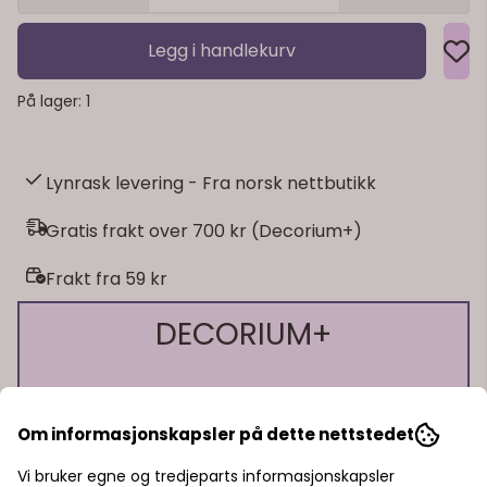
Legg i handlekurv
På lager
: 1
Lynrask levering - Fra norsk nettbutikk
Gratis frakt over 700 kr (Decorium+)
Frakt fra 59 kr
DECORIUM+
Få mer som kundeklubbmedlem 🎊
Om informasjonskapsler på dette nettstedet
🎁 10% bonus på alt du handler!
Vi bruker egne og tredjeparts informasjonskapsler
🎁 15% rabatt på ett kjøp