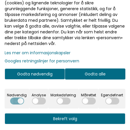
(cookies) og lignende teknologier for å sikre
🎁 Gratis frakt over 700 kr
grunnleggende funksjoner, generere statistikk, og for å
tilpasse markedsføring og annonser (inkludert deling av
brukerdata med partnere). Samtykket er helt frivillig. Du
Pst! Husk å logge inn!
kan velge å godta alle, avvise valgfrie, eller tilpasse valgene
dine per kategori nedenfor. Du kan når som helst endre
Bli medlem - få gratis frakt fra 700 kr
På lager
På lager
eller trekke tilbake dine samtykker via lenken «personvern»
nederst på nettsiden vår.
Les mer om informasjonskapsler
Informasjon
Googles retningslinjer for personvern
Ballonger 30 cm, 18, pastell offwhite: (6 stk). Fyll med
Godta nødvendig
Godta alle
luft eller helium. Tips: Kombiner ulike størrelser og
nyanser for mer dybde. Passer til bursdag og
jubileum.
Nødvendig
Analyse
Markedsføring
Målrettet
Egendefinert
Bekreft valg
Se flere varianter