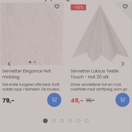
-59%
Servietter Elegance Hvit
Servietter Luksus Textile
middag
Touch - Hvit 20 stk
Det enkle fungerer ofte best. Hvitt
Disse serviettene har en myk
rydder opp i helheten. De brukes
overflate med stoffpreg, som gir
når du vil ha et rent og oversiktlig
bordet et mer gjennomført og
bord. Holder seg pene gjennom
rolig uttrykk. De holder fasongen
79,-
49,-
119,-
middagen og er enkle å brette.
fint og er enkle å brette, enten du
Hvitt gjør at resten av
går for klassiske folder eller vil
borddekkingen får mer plass.
gjøre litt mer ut av detaljene på
Spesielt fint når du har blomster
bordet. Dette er et godt valg når
eller pynt som skal synes.
du vil at bordet skal se skikkelig
Praktisk info: Størrelse: 40 x 40 cm
bra ut, uten å gjøre det
Antall: 15 stk Materiale: Papir (3-
komplisert. De kjennes