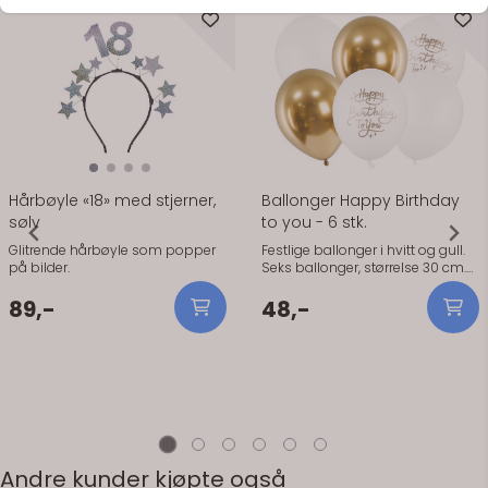
På lager
På lager
Hårbøyle «18» med stjerner,
Ballonger Happy Birthday
sølv
to you - 6 stk.
Glitrende hårbøyle som popper
Festlige ballonger i hvitt og gull.
på bilder.
Seks ballonger, størrelse 30 cm.
To i gull og fire hvite. To av de
hvite har teksten "Happy birthday
89,-
48,-
to you".
Andre kunder kjøpte også