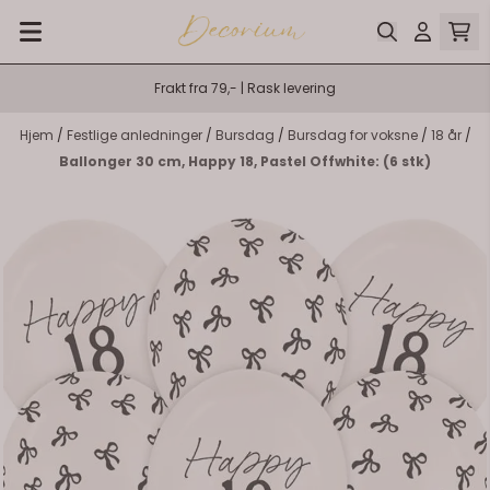
Hopp til innhold
Frakt fra 79,- | Rask levering
Hjem
/
Festlige anledninger
/
Bursdag
/
Bursdag for voksne
/
18 år
/
Ballonger 30 cm, Happy 18, Pastel Offwhite: (6 stk)