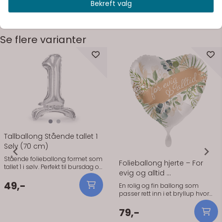
Bekreft valg
Se flere varianter
På lager
På lager
Tallballong Stående tallet 1
Sølv (70 cm)
Stående folieballong formet som
Folieballong hjerte – For
tallet 1 i sølv. Perfekt til bursdag og
evig og alltid ...
jubileum.
49,-
En rolig og fin ballong som
passer rett inn i et bryllup hvor
detaljene betyr noe. Den myke
grønne fargen, sammen med det
79,-
florale uttrykket og teksten «For