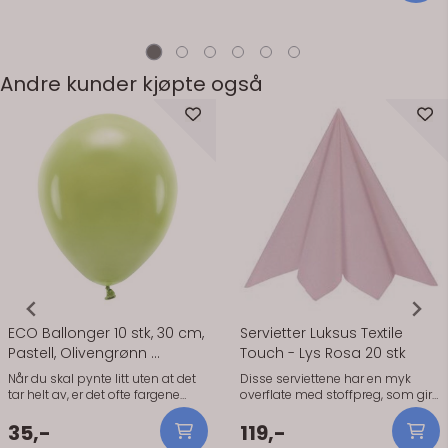
evig og alltid», gir en naturlig og
varm stemning uten at det blir
for mye. Den fungerer godt over
gavebordet, ved inngangen, eller
som en del av en enkel
Andre kunder kjøpte også
ballongbukett. Spesielt fin
sammen med eucalyptus, beige
toner og litt gull hvis du vil holde
det stilrent og gjennomført. Dette
er ikke en ballong som roper –
den bare gjør jobben sin og løfter
helheten. Praktisk info: 1 stk
folieballong Hjerteform Størrelse:
ca. 43 cm (17") Kan fylles med
helium eller luft Selvlukkende
ventil
ECO Ballonger 10 stk, 30 cm,
Servietter Luksus Textile
Pastell, Olivengrønn ...
Touch - Lys Rosa 20 stk
Når du skal pynte litt uten at det
Disse serviettene har en myk
tar helt av, er det ofte fargene
overflate med stoffpreg, som gir
som gjør jobben. Disse
bordet et mer gjennomført og
ballongene i olivengrønn legger
rolig uttrykk. De holder fasongen
35,-
119,-
seg fint inn sammen med det du
fint og er enkle å brette, enten du