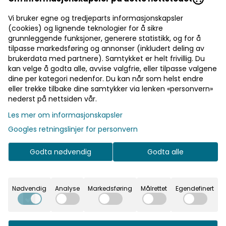
Pst! Husk å logge inn!
Vi bruker egne og tredjeparts informasjonskapsler
(cookies) og lignende teknologier for å sikre
Bli medlem - få gratis frakt fra 700 kr
grunnleggende funksjoner, generere statistikk, og for å
tilpasse markedsføring og annonser (inkludert deling av
brukerdata med partnere). Samtykket er helt frivillig. Du
kan velge å godta alle, avvise valgfrie, eller tilpasse valgene
Informasjon
dine per kategori nedenfor. Du kan når som helst endre
På lager
eller trekke tilbake dine samtykker via lenken «personvern»
Denne ballonggirlanderen inneholder omtrent 60
nederst på nettsiden vår.
rosa og gull-ballonger i ulike nyanser og størrelser.
På lager
Les mer om informasjonskapsler
Medfølgende bånd gjør det enkelt å montere
Googles retningslinjer for personvern
ballongene til en imponerende girlander på cirka
200 cm.
Godta nødvendig
Godta alle
Perfekt dekorasjon til bursdagsselskaper,
babyshower, bryllup eller andre festlige anledninger.
Nødvendig
Analyse
Markedsføring
Målrettet
Egendefinert
60 ballonger i pakken. Monteringsdetaljer
medfølger.