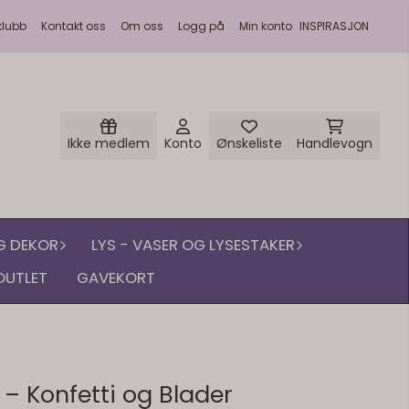
klubb
Kontakt oss
Om oss
Logg på
Min konto
INSPIRASJON
Ikke medlem
Konto
Ønskeliste
Handlevogn
G DEKOR
LYS - VASER OG LYSESTAKER
OUTLET
GAVEKORT
 – Konfetti og Blader