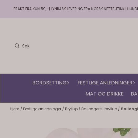
Hopp til innhold
FRAKT FRA KUN 59,- | LYNRASK LEVERING FRA NORSK NETTBUTIKK | HUND
BORDSETTING
FESTLIGE ANLEDNINGER
MAT OG DRIKKE
BA
Hjem
/
Festlige anledninger
/
Bryllup
/
Ballonger til bryllup
/
Ballongb