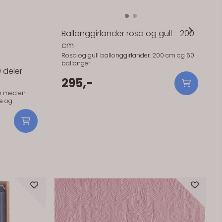
 deler
Ballonggirlander rosa og gull - 200
cm
en med en
Rosa og gull ballonggirlander. 200 cm og 60
se og
ballonger.
er til blant
, jubileum og
295,-
erke: