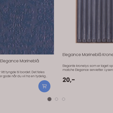
Elegance Marineblå Krone
r Elegance Marineblå
Elegante kronelys som er laget spe
matche Elegance servietter. Lyse
litt tyngde til bordet. Det føles
lange og 2,2 cm brede (standard
kronelysstørrelse). Pris er per styk
20,-
lder seg pene gjennom hele
kronelys som er laget spesielt fo
 bruk. Fargen gjør seg
Elegance servietter. Lysene er 28
 mot hvitt servise. Gir en klar og
2,2 cm brede (standard kronelysst
 å bli skarp. Praktisk info:
Pris er per stykk.
 x 40 cm Antall: 15 stk Materiale:
, FSC-sertifisert) Serie: Elegance