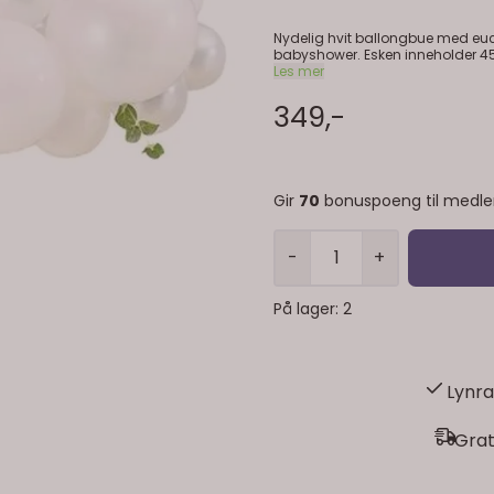
Nydelig hvit ballongbue med eucalyptusblader. Passer utmerket t
babyshower. Esken inneholder 45 ballonger i forskjellige størrelser i nyansene hvit, perlehvit og hvit
med konfetti. Den inneholder også 6 små kvister med eucalyptusblader, 3 meter ballongteip/bånd
Les mer
og limputer
349,-
Gir
70
bonuspoeng til medl
-
+
På lager
: 2
Lynra
Grat