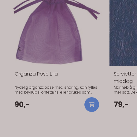
Organza Pose Lilla
Serviette
middag
Nydelig organzapose med snøring. Kan fylles
Marineblå gir 
med bryllupskonfetti/ris, eller brukes som
mer satt. De er gode når du vil ha en tydelig
favours med litt sjokolade i til hver gjest.
kontrast. Ho
100mm x 75mm. 10 stk pr pakke.
90,-
måltidet og tåler litt
79,-
spesielt godt
rolig kontrast uten
Størrelse: 40
Papir (3-lags