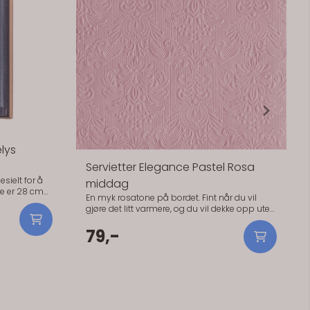
lys
Servietter Elegance Pastel Rosa
sielt for å
middag
ne er 28 cm
En myk rosatone på bordet. Fint når du vil
gjøre det litt varmere, og du vil dekke opp uten
k.Elegante
å bruke tid på detaljer. Den rosa tonen passer
r å matche
godt sammen med hvitt og lyse tekstiler.
79,-
 cm lange og
Praktisk info: - Størrelse: 40 x 40 cm - Antall: 15
ørrelse).
stk - Materiale: Papir (3-lags, FSC-sertifisert) -
Serie: Elegance