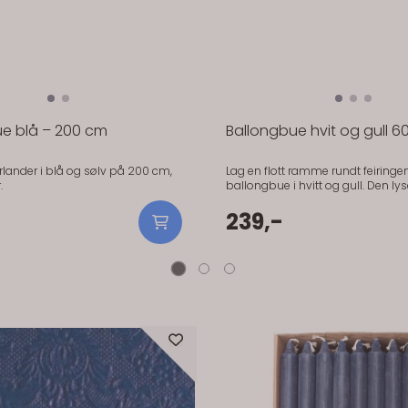
e blå – 200 cm
Ballongbue hvit og gull 60
rlander i blå og sølv på 200 cm,
Lag en flott ramme rundt feiring
.
ballongbue i hvitt og gull. Den ly
elegante fargekombinasjonen pass
annet bryllup, konfirmasjon, dåp
239,-
nyttårsfeiring. Praktisk informasjon: Sett med
60 deler Farger: hvit og gull Ferdig
ballonggirlander blir ca. 200 cm lang M
PartyDeco