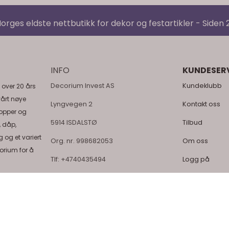
orges eldste nettbutikk for dekor og festartikler - Siden
INFO
KUNDESER
Decorium Invest AS
Kundeklubb
 over 20 års
vårt nøye
Lyngvegen 2
Kontakt oss
topper og
5914 ISDALSTØ
Tilbud
, dåp,
 og et variert
Org. nr. 998682053
Om oss
orium for å
Tlf:
+4740435494
Logg på
post@decorium.no
Min konto
Salgsbetingel
Personvern