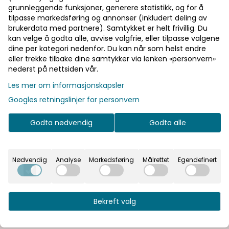
grunnleggende funksjoner, generere statistikk, og for å
tilpasse markedsføring og annonser (inkludert deling av
byshower.
brukerdata med partnere). Samtykket er helt frivillig. Du
er i nyansene hvit, perlehvit og hvit med konfetti.
kan velge å godta alle, avvise valgfrie, eller tilpasse valgene
dine per kategori nedenfor. Du kan når som helst endre
blader, 3 meter ballongteip/bånd og limputer
eller trekke tilbake dine samtykker via lenken «personvern»
nederst på nettsiden vår.
Les mer om informasjonskapsler
Googles retningslinjer for personvern
Godta nødvendig
Godta alle
Ny
Nødvendig
Analyse
Markedsføring
Målrettet
Egendefinert
På lager
På lager
Bekreft valg