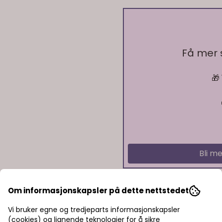
Få mer
🎁
På lager
På lager
Bli me
Om informasjonskapsler på dette nettstedet
Vi bruker egne og tredjeparts informasjonskapsler
(cookies) og lignende teknologier for å sikre