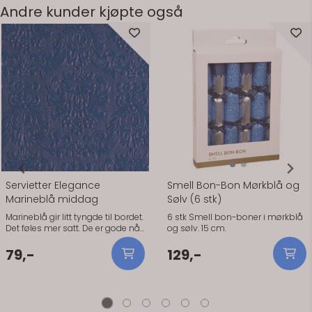
Andre kunder kjøpte også
Servietter Elegance
Smell Bon-Bon Mørkblå og
Marineblå middag
Sølv (6 stk)
Marineblå gir litt tyngde til bordet.
6 stk Smell bon-boner i mørkblå
Det føles mer satt. De er gode når
og sølv. 15 cm.
du vil ha en tydelig kontrast.
Holder seg pene gjennom hele
79,-
129,-
måltidet og tåler litt bruk. Fargen
gjør seg spesielt godt mot hvitt
servise. Gir en klar og rolig
kontrast uten å bli skarp. Praktisk
info: Størrelse: 40 x 40 cm Antall: