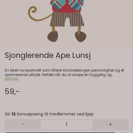
Sjonglerende Ape Lunsj
En leken lunsjserviett som tilfører borddekkingen personlighet og et
sjarmerende uttrykk. Perfekt når du vil skape en hyggelig og
avslappet stemning rundt bordet, enten til hverdag eller små
Les mer
feiringer. Produktinformasjon: – Størrelse: 33 x 33 cm – Antall: 20 stk
59,-
Gir
12
bonuspoeng til medlemmer ved kjøp
-
+