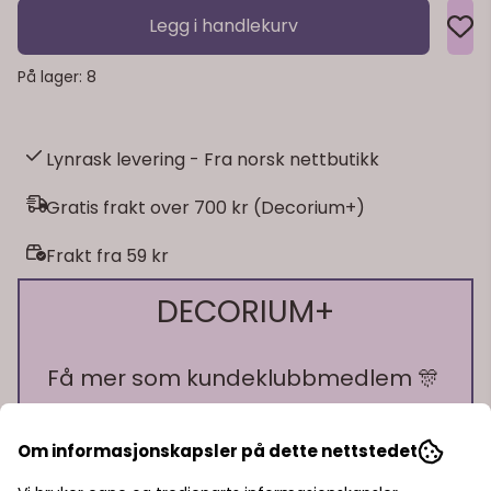
Legg i handlekurv
På lager
: 8
Lynrask levering - Fra norsk nettbutikk
Gratis frakt over 700 kr (Decorium+)
Frakt fra 59 kr
DECORIUM+
Få mer som kundeklubbmedlem 🎊
🎁 10% bonus på alt du handler!
Om informasjonskapsler på dette nettstedet
🎁 15% rabatt på ett kjøp
🎁 Gratis frakt over 700 kr