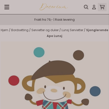
Hopp til innhold
Frakt fra 79,- | Rask levering
Hjem
/
Bordsetting
/
Servietter og duker
/
Lunsj Servietter
/
Sjonglerende
Ape Lunsj