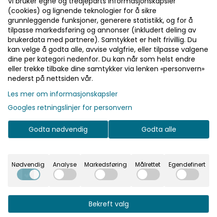
Vi bruker egne og tredjeparts informasjonskapsler
(cookies) og lignende teknologier for å sikre
grunnleggende funksjoner, generere statistikk, og for å
Pst! Husk å logge inn!
tilpasse markedsføring og annonser (inkludert deling av
brukerdata med partnere). Samtykket er helt frivillig. Du
På lager
På lager
Bli medlem - få gratis frakt fra 700 kr
kan velge å godta alle, avvise valgfrie, eller tilpasse valgene
dine per kategori nedenfor. Du kan når som helst endre
eller trekke tilbake dine samtykker via lenken «personvern»
nederst på nettsiden vår.
Informasjon
Les mer om informasjonskapsler
Googles retningslinjer for personvern
En leken lunsjserviett som tilfører borddekkingen
personlighet og et sjarmerende uttrykk. Perfekt når
Godta nødvendig
Godta alle
du vil skape en hyggelig og avslappet stemning
rundt bordet, enten til hverdag eller små feiringer.
Produktinformasjon: – Størrelse: 33 x 33 cm – Antall:
Nødvendig
Analyse
Markedsføring
Målrettet
Egendefinert
20 stk
Bekreft valg