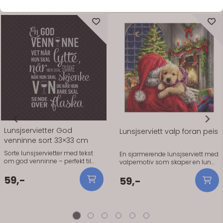
Se flere varianter
På lager
På lager
Lunsjservietter God
Lunsjserviett valp foran peis
venninne sort 33×33 cm
Sorte lunsjservietter med tekst
En sjarmerende lunsjserviett med
om god venninne – perfekt til
valpemotiv som skaper en lun
jentekveld.
og koselig stemning rundt
59,-
bordet. Perfekt til høst, vinter og
59,-
hyggelige sammenkomster hvor
du vil ha et varmt uttrykk.
Produktinformasjon: – Størrelse:
33 x 33 cm – Antall: 20 stk