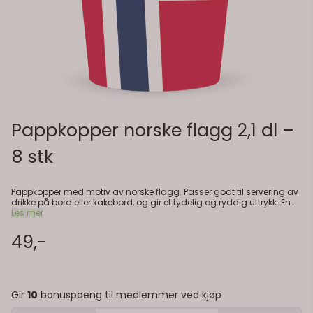
Pappkopper norske flagg 2,1 dl –
8 stk
Pappkopper med motiv av norske flagg. Passer godt til servering av
drikke på bord eller kakebord, og gir et tydelig og ryddig uttrykk. En
praktisk løsning som gjør det enkelt å servere både kalde og varme
Les mer
drikker. Kan brukes sammen med tallerkener og servietter i samme
stil for en helhetlig borddekking. – Til saft, brus og kaffe – På bord
49,-
eller kakebord – Til servering ute og inne – Kombineres med annen
bordpynt Detaljer: – Antall: 8 stk – Volum: ca. 2,1 dl – Materiale: Papp
– Motiv: Norske flagg
Gir
10
bonuspoeng til medlemmer ved kjøp