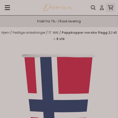
Hopp til innhold
Frakt fra 79,- | Rask levering
Hjem
/
Festlige anledninger
/
17. MAI
/
Pappkopper norske flagg 2,1 dl
– 8 stk