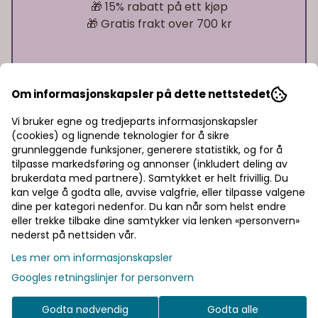
🎁 15% rabatt på ett kjøp
🎁 Gratis frakt over 700 kr
Pst! Husk å logge inn!
Om informasjonskapsler på dette nettstedet
Bli medlem - få gratis frakt fra 700 kr
Vi bruker egne og tredjeparts informasjonskapsler
(cookies) og lignende teknologier for å sikre
grunnleggende funksjoner, generere statistikk, og for å
Informasjon
tilpasse markedsføring og annonser (inkludert deling av
brukerdata med partnere). Samtykket er helt frivillig. Du
Pappkopper med motiv av norske flagg.
kan velge å godta alle, avvise valgfrie, eller tilpasse valgene
dine per kategori nedenfor. Du kan når som helst endre
Passer godt til servering av drikke på bord eller
eller trekke tilbake dine samtykker via lenken «personvern»
kakebord, og gir et tydelig og ryddig uttrykk. En
nederst på nettsiden vår.
praktisk løsning som gjør det enkelt å servere både
Les mer om informasjonskapsler
kalde og varme drikker.
Googles retningslinjer for personvern
Kan brukes sammen med tallerkener og servietter i
samme stil for en helhetlig borddekking.
Godta nødvendig
Godta alle