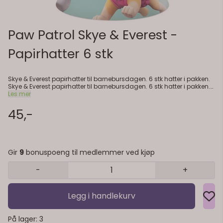
Paw Patrol Skye & Everest -
Papirhatter 6 stk
Skye & Everest papirhatter til barnebursdagen. 6 stk hatter i pakken.
Skye & Everest papirhatter til barnebursdagen. 6 stk hatter i pakken.
FSC-merket papir er brukt for å lage hattene. FSC står for Forest
Les mer
Stewardship Council er et sertifiseringssystem for bærekraftig
skogbruk i verden.
45,-
Gir
9
bonuspoeng til medlemmer ved kjøp
-
+
Legg i handlekurv
På lager
: 3