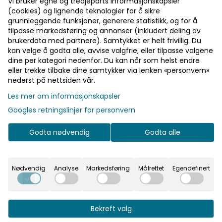
Vi bruker egne og tredjeparts informasjonskapsler
Bli medlem - få gratis frakt fra 700 kr
(cookies) og lignende teknologier for å sikre
grunnleggende funksjoner, generere statistikk, og for å
tilpasse markedsføring og annonser (inkludert deling av
brukerdata med partnere). Samtykket er helt frivillig. Du
Informasjon
kan velge å godta alle, avvise valgfrie, eller tilpasse valgene
dine per kategori nedenfor. Du kan når som helst endre
eller trekke tilbake dine samtykker via lenken «personvern»
Skye & Everest papirhatter til barnebursdagen. 6 stk
På lager
På lager
nederst på nettsiden vår.
hatter i pakken.
Les mer om informasjonskapsler
Skye & Everest papirhatter til barnebursdagen. 6 stk
Googles retningslinjer for personvern
hatter i pakken.
Godta nødvendig
Godta alle
FSC-merket papir er brukt for å lage hattene. FSC
står for Forest Stewardship Council er et
sertifiseringssystem for bærekraftig skogbruk i
Nødvendig
Analyse
Markedsføring
Målrettet
Egendefinert
verden.
Bekreft valg