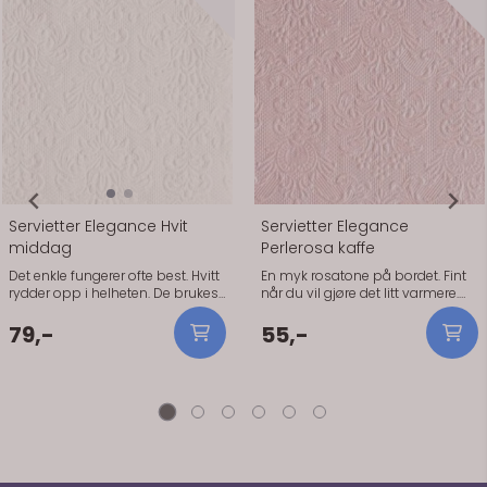
Servietter Elegance Hvit
Servietter Elegance
middag
Perlerosa kaffe
Det enkle fungerer ofte best. Hvitt
En myk rosatone på bordet. Fint
rydder opp i helheten. De brukes
når du vil gjøre det litt varmere.
når du vil ha et rent og oversiktlig
Fint når du vil få det på plass
bord. Holder seg pene gjennom
raskt og enkelt. Den rosa tonen
79,-
55,-
middagen og er enkle å brette.
passer godt sammen med hvitt
Hvitt gjør at resten av
og lyse tekstiler. Praktisk info: -
borddekkingen får mer plass.
Størrelse: 25 x 25 cm - Antall: 15
Spesielt fint når du har blomster
stk - Materiale: Papir (3-lags, FSC-
eller pynt som skal synes.
sertifisert) - Serie: Elegance
Praktisk info: Størrelse: 40 x 40 cm
Antall: 15 stk Materiale: Papir (3-
lags, FSC-sertifisert) Serie:
Elegance