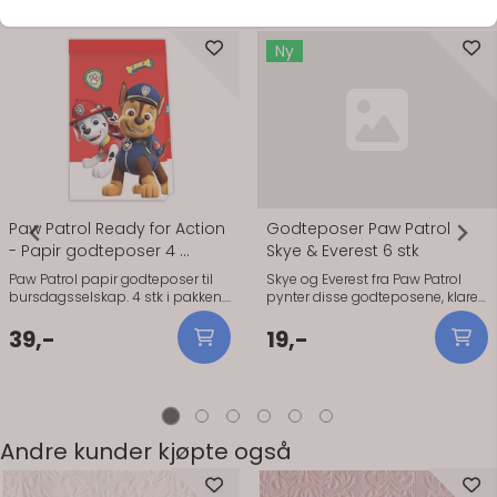
Se flere varianter
På lager
På lager
Ny
Godteposer Paw Patrol
Paw Patrol Ready for Action
Skye & Everest 6 stk
- Papir godteposer 4 ...
Skye og Everest fra Paw Patrol
Paw Patrol papir godteposer til
pynter disse godteposene, klare
bursdagsselskap. 4 stk i pakken.
til å fylles med litt smågodt eller
Paw Patrol papir godteposer til
en liten overraskelse til
bursdagsselskap. 4 stk i pakken.
19,-
39,-
bursdagsgjestene. Posene er i
plast, og pakken har 6 stk.
Praktisk informasjon: - Antall: 6
stk/pk - Materiale: plast - Motiv:
Paw Patrol – Skye & Everest -
Merke: Procos - Bruksområde:
Andre kunder kjøpte også
barnebursdag