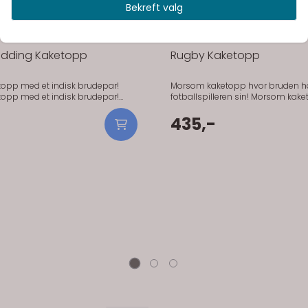
Bekreft valg
edding Kaketopp
Rugby Kaketopp
topp med et indisk brudepar!
Morsom kaketopp hvor bruden h
topp med et indisk brudepar!
fotballspilleren sin! Morsom kaketopp hvor
ppen er fra vår eksklusive serie
bruden holder om fotballspillere
med håndmalte kaketopper i porselen.
kaketoppen er fra vår eksklusive 
435,-
På lager
På 