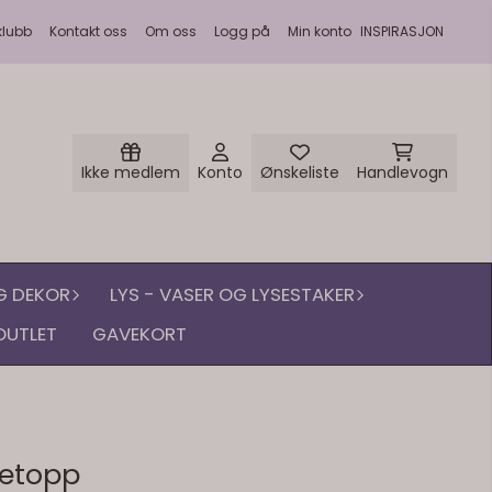
klubb
Kontakt oss
Om oss
Logg på
Min konto
INSPIRASJON
Ikke medlem
Konto
Ønskeliste
Handlevogn
G DEKOR
LYS - VASER OG LYSESTAKER
OUTLET
GAVEKORT
ketopp