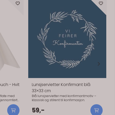
ce Hvit middag
Servietter Elegance Pastel Rosa
middag
best. Hvitt rydder opp i
En myk rosatone på bordet. Fint når du vil
gjøre det litt varmere, og du vil dekke opp u
er seg pene gjennom
å bruke tid på detaljer. Den rosa tonen passer
vitt gjør at
godt sammen med hvitt og lyse tekstiler.
79,-
n får mer plass.
Praktisk info: - Størrelse: 40 x 40 cm - Antall: 
 blomster eller pynt
stk - Materiale: Papir (3-lags, FSC-sertifisert)
Serie: Elegance
ale: Papir (3-lags, FSC-
nce