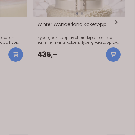
Winter Wonderland Kaketopp
older om
Nydelig kaketopp av et brudepar som står
sammen i vinterkulden. Nydelig kaketopp av
n sin! Denne
et brudepar som står sammen i vinterkulden.
serie med
Passer perfekt til vinterbryllup! Denne
435,-
håndmalte kaketopper i porselen.
kaketoppen er fra vår eksklusive serie med
håndmalte porselen.
lager
På lager