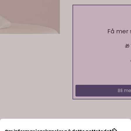
Få mer
🎁
På lager
På lager
Bli me