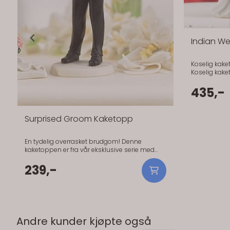
Indian W
Koselig kake
Koselig kake
Denne kaketo
435,-
Surprised Groom Kaketopp
På lager
En tydelig overrasket brudgom! Denne
kaketoppen er fra vår eksklusive serie med
håndmalte kaketopper i porselen. Kaketopp
hvor brudgommen er helt målløs over å se
239,-
sin kjære! Denne kaketoppen er fra vår
eksklusive serie med håndmalte kaketopper i
porselen.
Andre kunder kjøpte også