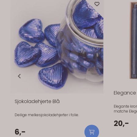
Servietter Elegance Marineblå
L
middag
Marineblå gir litt tyngde til bordet. Det føles
Se
mer satt. De er gode når du vil ha en tydelig
ny
kontrast. Holder seg pene gjennom hele
so
måltidet og tåler litt bruk. Fargen gjør seg
79,-
1
spesielt godt mot hvitt servise. Gir en klar og
rolig kontrast uten å bli skarp. Praktisk info:
Størrelse: 40 x 40 cm Antall: 15 stk Materiale:
Papir (3-lags, FSC-sertifisert) Serie: Elegance
lå
motiv –