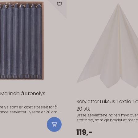
illa Sommerfugl Serviettring
Servietter Elegan
rviettring utformet som sommerfugl på
Det enkle fungerer ofte 
delig perlemorpapir.Serviettringer utformet
helheten. De brukes når du vil ha et rent og
m sommerfugl på nydelig perlemorpapir.
oversiktlig bord. Hold
0,-
middagen og er enkle å brette. H
79,-
resten av borddekkinge
Spesielt fint når du har
som skal synes. Praktisk info: Størrelse: 40 x 40
cm Antall: 15 stk Materi
sertifisert) Serie: Elega