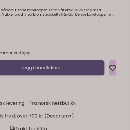
 hånda! Denne kaketoppen er fra vår eksklusive serie med
n er
dmalte kaketopper i porselen.
emmer ved kjøp
Legg i handlekurv
sk levering - Fra norsk nettbutikk
is frakt over 700 kr (Decorium+)
Frakt fra 59 kr