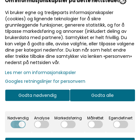
Om informasjonskapsler på dette nettstedet
etoppen er fra vår eksklusive serie med håndmalte kak
Vi bruker egne og tredjeparts informasjonskapsler
etoppen er fra vår eksklusive serie med håndmalte kak
(cookies) og lignende teknologier for å sikre
grunnleggende funksjoner, generere statistikk, og for å
tilpasse markedsføring og annonser (inkludert deling av
brukerdata med partnere). Samtykket er helt frivillig. Du
kan velge å godta alle, avvise valgfrie, eller tilpasse valgene
dine per kategori nedenfor. Du kan når som helst endre
eller trekke tilbake dine samtykker via lenken «personvern»
nederst på nettsiden vår.
Les mer om informasjonskapsler
Googles retningslinjer for personvern
Godta nødvendig
Godta alle
Nødvendig
Analyse
Markedsføring
Målrettet
Egendefinert