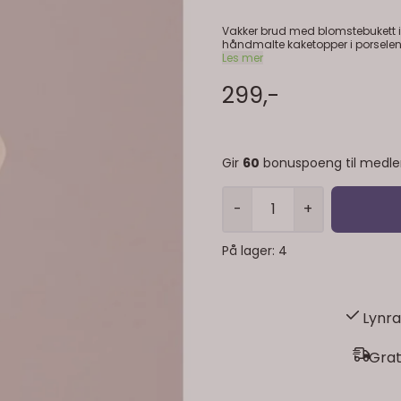
Vakker brud med blomstebukett i
håndmalte kaketopper i porselen. Vakker brud med blomstebukett i hånda! Denne kaketoppe
fra vår eksklusive serie med hån
Les mer
299,-
Gir
60
bonuspoeng til medl
-
+
På lager
: 4
Lynra
Grat