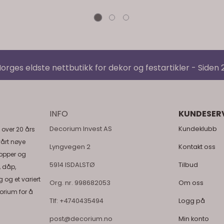
orges eldste nettbutikk for dekor og festartikler - Siden
INFO
KUNDESER
Decorium Invest AS
Kundeklubb
 over 20 års
vårt nøye
Lyngvegen 2
Kontakt oss
topper og
5914 ISDALSTØ
Tilbud
, dåp,
 og et variert
Org. nr. 998682053
Om oss
orium for å
Tlf:
+4740435494
Logg på
post@decorium.no
Min konto