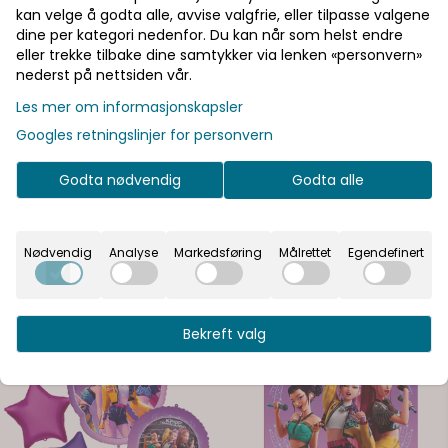
kan velge å godta alle, avvise valgfrie, eller tilpasse valgene
dine per kategori nedenfor. Du kan når som helst endre
Pst! Husk å logge inn!
eller trekke tilbake dine samtykker via lenken «personvern»
nederst på nettsiden vår.
Bli medlem - få gratis frakt fra 700 kr
Les mer om informasjonskapsler
Googles retningslinjer for personvern
Informasjon
Godta nødvendig
Godta alle
Nødvendig
Analyse
Markedsføring
Målrettet
Egendefinert
Se flere varianter
Bekreft valg
På lager
På lager