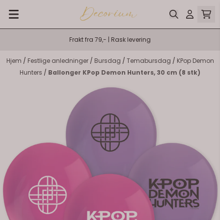
Hopp til innhold
Frakt fra 79,- | Rask levering
Hjem
/
Festlige anledninger
/
Bursdag
/
Temabursdag
/
KPop Demon
Hunters
/
Ballonger KPop Demon Hunters, 30 cm (8 stk)