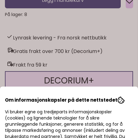
Legg i handlekurv
På lager
: 8
Lynrask levering - Fra norsk nettbutikk
Gratis frakt over 700 kr (Decorium+)
Frakt fra 59 kr
DECORIUM+
Få mer som kundeklubbmedlem 🎊
Om informasjonskapsler på dette nettstedet
Vi bruker egne og tredjeparts informasjonskapsler
🎁 10% bonus på alt du handler!
(cookies) og lignende teknologier for å sikre
🎁 15% rabatt på ett kjøp
grunnleggende funksjoner, generere statistikk, og for å
På lager
På lager
🎁 Gratis frakt over 700 kr
tilpasse markedsføring og annonser (inkludert deling av
brukerdata med partnere). Samtykket er helt frivillig. Du