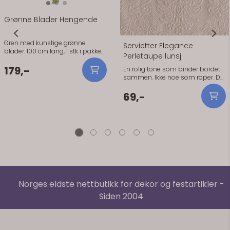
Grønne Blader Hengende
Gren med kunstige grønne
Servietter Elegance
blader. 100 cm lang, 1 stk i pakken.
Perletaupe lunsj
Gren med kunstige grønne
blader. 100 cm lang, 1 stk i pakken.
179,-
En rolig tone som binder bordet
Nydelig som bryllupsdekorasjon,
sammen. Ikke noe som roper. De
eller sammen med ballongbuer
fungerer godt til en enkel dekking.
til enhver anledning.
Ligger pent og gjør bordet mer
69,-
gjennomført uten ekstra innsats.
Perletaupe passer fint når du har
flere naturfarger på bordet. Den
glir inn uten å forsvinne helt.
Praktisk info: Størrelse: 33 x 33 cm
Antall: 15 stk Materiale: Papir (3-
lags, FSC-sertifisert) Serie:
Elegance
Norges eldste nettbutikk for dekor og festartikler -
Siden 2004